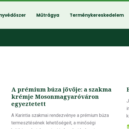
nyvédőszer
Műtrágya
Terménykereskedelem
A prémium búza jövője: a szakma
krémje Mosonmagyaróváron
J
egyeztetett
i
A Karintia szakmai rendezvénye a prémium búza
k
termesztésének lehetőségeit, a minőségi