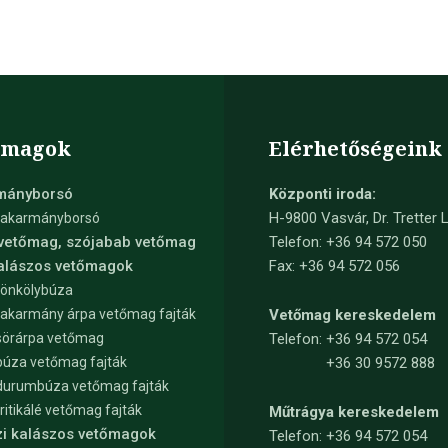
őmagok
Elérhetőségeink
mányborsó
Központi iroda:
H-9800 Vasvár, Dr. Tretter L
takarmányborsó
 vetőmag, szójabab vetőmag
Telefon: +36 94 572 050
kalászos vetőmagok
Fax: +36 94 572 056
tönkölybúza
takarmány árpa vetőmag fajták
Vetőmag kereskedelem
sörárpa vetőmag
Telefon:
+36 94 572 054
búza vetőmag fajták
+36 30 9572 888
durumbúza vetőmag fajták
tritikálé vetőmag fajták
Műtrágya kereskedelem
zi kalászos vetőmagok
Telefon:
+36 94 572 054