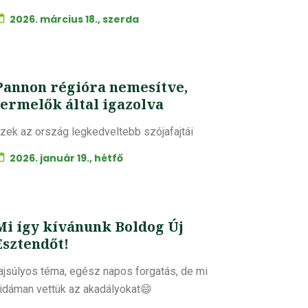
2026. március 18., szerda
Pannon régióra nemesítve,
termelők által igazolva
zek az ország legkedveltebb szójafajtái
2026. január 19., hétfő
Mi így kívánunk Boldog Új
Esztendőt!
ajsúlyos téma, egész napos forgatás, de mi
idáman vettük az akadályokat😄