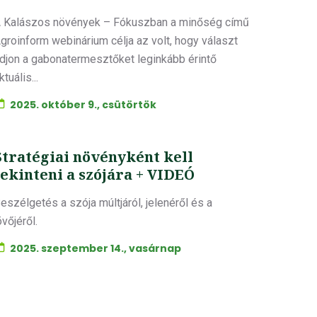
 Kalászos növények – Fókuszban a minőség című
groinform webinárium célja az volt, hogy választ
djon a gabonatermesztőket leginkább érintő
ktuális...
2025. október 9., csütörtök
Stratégiai növényként kell
tekinteni a szójára + VIDEÓ
eszélgetés a szója múltjáról, jelenéről és a
övőjéről.
2025. szeptember 14., vasárnap