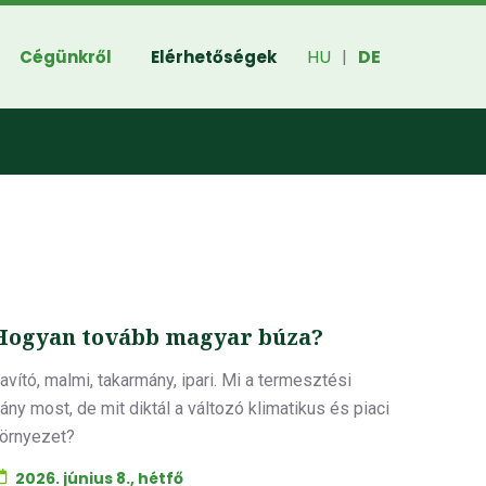
HU
DE
Cégünkről
Elérhetőségek
|
Hogyan tovább magyar búza?
avító, malmi, takarmány, ipari. Mi a termesztési
rány most, de mit diktál a változó klimatikus és piaci
örnyezet?
2026. június 8., hétfő