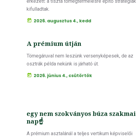
érkezett: a tiszta tömegtermelésre építő stratégiák
kifulladtak.
2026. augusztus 4., kedd
A prémium útján
Tömegáruval nem leszünk versenyképesek, de az
osztrák példa nekünk is járható út.
2026. június 4., csütörtök
egy nem szokványos búza szakmai
nap☝️
A prémium asztalánál a teljes vertikum képviselői