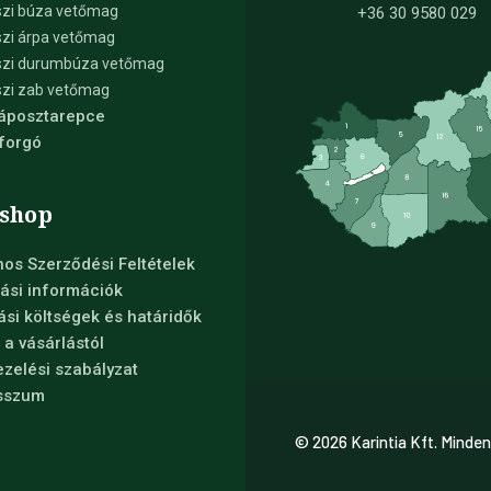
zi búza vetőmag
+36 30 9580 029
zi árpa vetőmag
szi durumbúza vetőmag
zi zab vetőmag
Káposztarepce
forgó
shop
nos Szerződési Feltételek
ási információk
tási költségek és határidők
s a vásárlástól
zelési szabályzat
sszum
© 2026 Karintia Kft. Minden