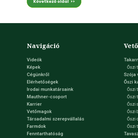
Következő oldal >>
Navigáció
Vet
Videók
Takar
Képek
Őszi 
Cégünkről
Szója
Elérhetőségek
Őszi 
Irodai munkatársaink
Őszi 
Mauthner-csoport
Őszi 
Karrier
Őszi 
Vetőmagok
Őszi 
Társadalmi szerepvállalás
Őszi 
Farmdok
Őszi 
Fenntarthatóság
Tavas