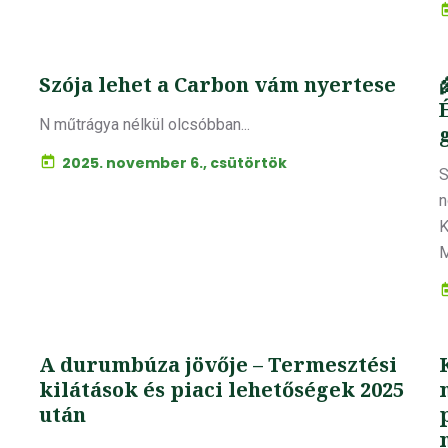
Szója lehet a Carbon vám nyertese
N műtrágya nélkül olcsóbban...
2025. november 6., csütörtök
S
n
K
M
A durumbúza jövője – Termesztési
kilátások és piaci lehetőségek 2025
után