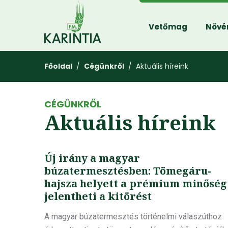
Vetőmag
Növé
Főoldal
/
Cégünkről
/ Aktuális híreink
CÉGÜNKRŐL
Aktuális híreink
Új irány a magyar
búzatermesztésben: Tömegáru-
hajsza helyett a prémium minőség
jelentheti a kitörést
A magyar búzatermesztés történelmi válaszúthoz