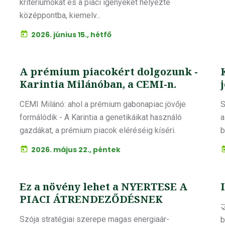
kritériumokat és a piaci igényeket helyezte
középpontba, kiemelv...
2026. június 15., hétfő
A prémium piacokért dolgozunk -
Karintia Milánóban, a CEMI-n.
CEMI Milánó: ahol a prémium gabonapiac jövője
S
formálódik - A Karintia a genetikáikat használó
a
gazdákat, a prémium piacok eléréséig kíséri.
b
2026. május 22., péntek
Ez a növény lehet a NYERTESE A
PIACI ÁTRENDEZŐDÉSNEK

Szója stratégiai szerepe magas energiaár-
b