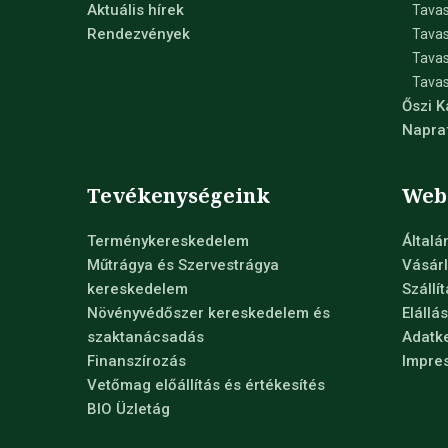
Aktuális hírek
Tavas
Rendezvények
Tavas
Tava
Tavas
Őszi 
Napra
Tevékenységeink
Web
Terménykereskedelem
Általá
Műtrágya és Szervestrágya
Vásárl
kereskedelem
Szállí
Növényvédőszer kereskedelem és
Elállá
szaktanácsadás
Adatke
Finanszírozás
Impre
Vetőmag előállítás és értékesítés
BIO Üzletág