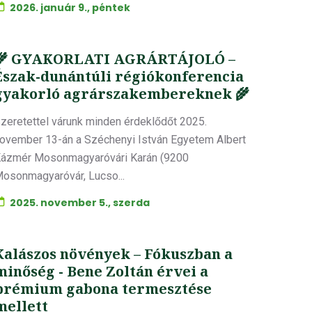
2026. január 9., péntek
🌾 GYAKORLATI AGRÁRTÁJOLÓ –
Észak-dunántúli régiókonferencia
gyakorló agrárszakembereknek 🌾
zeretettel várunk minden érdeklődőt 2025.
ovember 13-án a Széchenyi István Egyetem Albert
ázmér Mosonmagyaróvári Karán (9200
osonmagyaróvár, Lucso...
2025. november 5., szerda
Kalászos növények – Fókuszban a
minőség - Bene Zoltán érvei a
prémium gabona termesztése
mellett