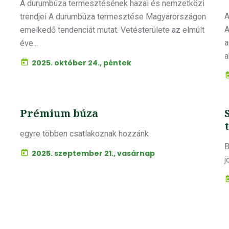
A durumbúza termesztésének hazai és nemzetközi
A
trendjei A durumbúza termesztése Magyarországon
A
emelkedő tendenciát mutat. Vetésterülete az elmúlt
a
éve...
a
2025. október 24., péntek
Prémium búza
egyre többen csatlakoznak hozzánk
B
2025. szeptember 21., vasárnap
j