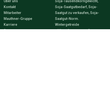
Über uns
Soja-Tausendkorngewicht,
Kontakt
Soja-Saatgutbedarf, Soja-
Mitarbeiter
Saatgut zu verkaufen, Soja-
Mauthner-Gruppe
Saatgut-Norm.
Karriere
Wintergetreide
Saatgut
Winterfuttergerste-Sorten
Soziales Engagement
Winterbraugerste-Sorten
Farmdok
Winterweizensorten
Nachhaltigkeit
Winter-Hartweizensorten
Aktuelle Nachrichten
Wintertriticale-Sorten
Veranstaltungen
Frühjahrsgetreide-Saatgut
Frühjahrsweizensorten
Frühjahrsgerste-Sorten
Frühjahrs-Hartweizensorten
Frühjahrshafer-Sorten
Winterraps
Sonnenblumen