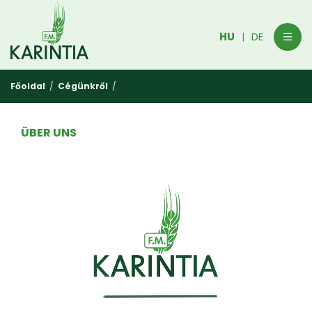
HU
DE
|
Főoldal
/
Cégünkről
/
ÜBER UNS