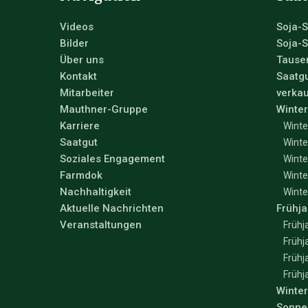
Videos
Soja-S
Bilder
Soja-S
Über uns
Tause
Kontakt
Saatgu
Mitarbeiter
verkau
Mauthner-Gruppe
Winter
Karriere
Winte
Saatgut
Winte
Soziales Engagement
Winte
Farmdok
Winte
Nachhaltigkeit
Winte
Aktuelle Nachrichten
Frühja
Veranstaltungen
Frühj
Frühj
Frühj
Frühj
Winte
Sonne