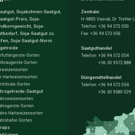
aatgut, Sojabohnen-Saatgut,
Zentrale:
aatgut-Preis, Soja-
H-9800 Vasvár, Dr. Tretter L
ndkorngewicht, Soja-
Telefon: +36 94 572 050
tbedarf, Soja-Saatgut zu
Fax: +36 94 572 056
fen, Soja-Saatgut-Norm.
getreide
Saatguthandel
rfuttergerste-Sorten
Telefon:
+36 94 572 054
rbraugerste-Sorten
+36 30 9572 888
rweizensorten
r-Hartweizensorten
Düngemittelhandel
rtriticale-Sorten
Telefon:
+36 94 572 054
hrsgetreide-Saatgut
+36 30 9580 029
ahrsweizensorten
ahrsgerste-Sorten
ahrs-Hartweizensorten
ahrshafer-Sorten
rraps
nblumen