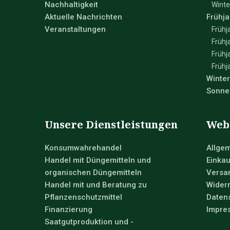
Nachhaltigkeit
Winte
Aktuelle Nachrichten
Frühja
Veranstaltungen
Frühj
Frühj
Frühj
Frühj
Winte
Sonne
Unsere Dienstleistungen
Web
Konsumwahrehandel
Allge
Handel mit Düngemitteln und
Einka
organischen Düngemitteln
Versan
Handel mit und Beratung zu
Wider
Pflanzenschutzmittel
Daten
Finanzierung
Impre
Saatgutproduktion und -