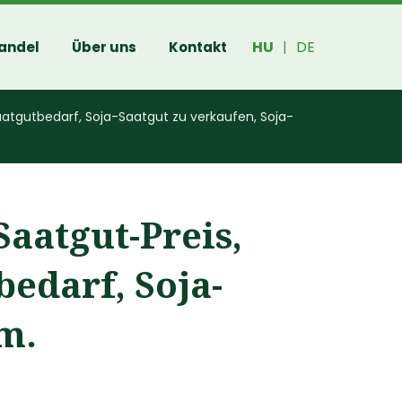
HU
DE
andel
Über uns
Kontakt
|
atgutbedarf, Soja-Saatgut zu verkaufen, Soja-
Saatgut-Preis,
edarf, Soja-
m.