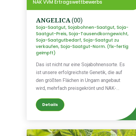
NAK VVM Ertragswettbewerbs
ANGELICA
(00)
Soja-Saatgut, Sojabohnen-Saatgut, Soja-
Saatgut-Preis, Soja-Tausendkorngewicht,
Soja-Saatgutbedarf, Soja-Saatgut zu
verkaufen, Soja-Saatgut-Norm. (fix-fertig
geimpft)
Das ist nicht nur eine Sojabohnensorte. Es
ist unsere erfolgreichste Genetik, die auf
den größten Flächen in Ungarn angebaut
wird, mehrfach preisgekrönt und NAK-
Ertragsmeister. Im Jahr 2023 erzielte sie
sogar Erträge von bis zu 6 Tonnen!
Details