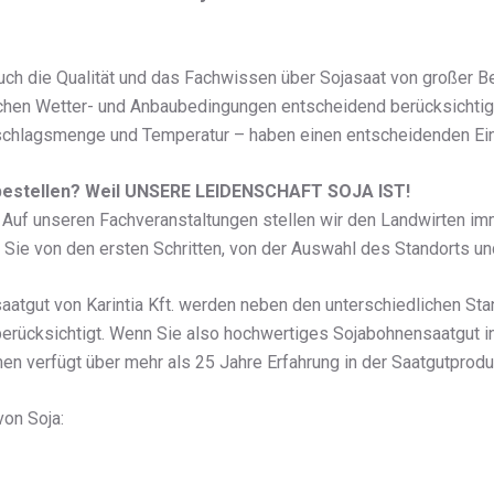
ch die Qualität und das Fachwissen über Sojasaat von großer Be
ischen Wetter- und Anbaubedingungen entscheidend berücksichti
rschlagsmenge und Temperatur – haben einen entscheidenden Ein
t. bestellen? Weil UNSERE LEIDENSCHAFT SOJA IST!
 Auf unseren Fachveranstaltungen stellen wir den Landwirten i
Sie von den ersten Schritten, von der Auswahl des Standorts und
atgut von Karintia Kft. werden neben den unterschiedlichen St
erücksichtigt. Wenn Sie also hochwertiges Sojabohnensaatgut i
men verfügt über mehr als 25 Jahre Erfahrung in der Saatgutprod
von Soja: