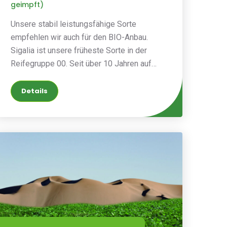
geimpft)
Unsere stabil leistungsfähige Sorte
empfehlen wir auch für den BIO-Anbau.
Sigalia ist unsere früheste Sorte in der
Reifegruppe 00. Seit über 10 Jahren auf
dem heimischen Markt, erfreut sich diese
Sorte nach wie vor großer Beliebtheit
Details
aufgrund ihrer bewährten Genetik.