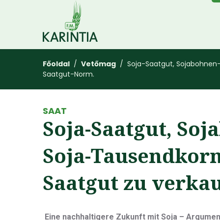
Főoldal
/
Vetőmag
/ Soja-Saatgut, Sojabohnen-S
Saatgut-Norm.
SAAT
Soja-Saatgut, Soj
Soja-Tausendkorng
Saatgut zu verka
​​ Eine nachhaltigere Zukunft mit Soja – Argum