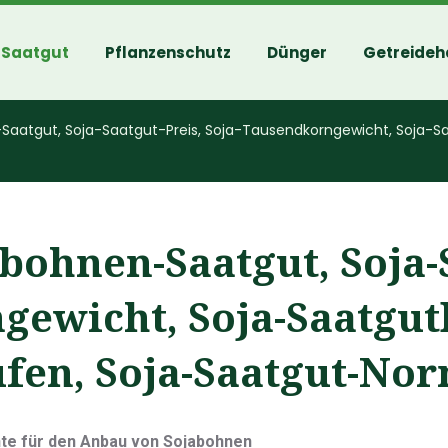
Saatgut
Pflanzenschutz
Dünger
Getreideh
aatgut, Soja-Saatgut-Preis, Soja-Tausendkorngewicht, Soja-Sa
abohnen-Saatgut, Soja-
ewicht, Soja-Saatgutb
ufen, Soja-Saatgut-Nor
ente für den Anbau von Sojabohnen