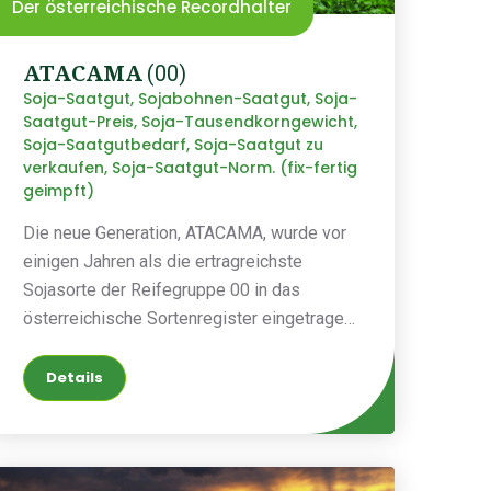
Der österreichische Recordhalter
ATACAMA
(00)
Soja-Saatgut, Sojabohnen-Saatgut, Soja-
Saatgut-Preis, Soja-Tausendkorngewicht,
Soja-Saatgutbedarf, Soja-Saatgut zu
verkaufen, Soja-Saatgut-Norm. (fix-fertig
geimpft)
Die neue Generation, ATACAMA, wurde vor
einigen Jahren als die ertragreichste
Sojasorte der Reifegruppe 00 in das
österreichische Sortenregister eingetragen.
Seitdem hat sie ihre Fähigkeiten auch in
Ungarn unter Beweis gestellt.
Details