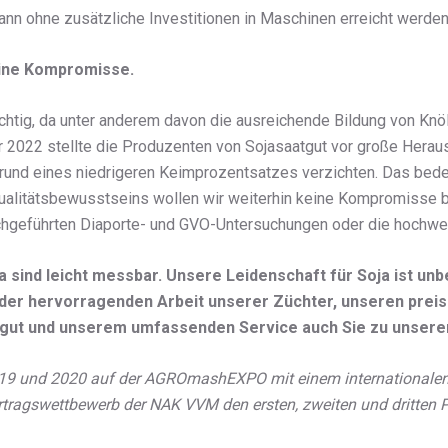
ann ohne zusätzliche Investitionen in Maschinen erreicht werden
eine Kompromisse.
ichtig, da unter anderem davon die ausreichende Bildung von Kn
r 2022 stellte die Produzenten von Sojasaatgut vor große Herau
grund eines niedrigeren Keimprozentsatzes verzichten. Das bedeu
alitätsbewusstseins wollen wir weiterhin keine Kompromisse bei
rchgeführten Diaporte- und GVO-Untersuchungen oder die hochwe
ja sind leicht messbar. Unsere Leidenschaft für Soja ist un
nk der hervorragenden Arbeit unserer Züchter, unseren pre
gut und unserem umfassenden Service auch Sie zu unseren
019 und 2020 auf der AGROmashEXPO mit einem internationalen
tragswettbewerb der NAK VVM den ersten, zweiten und dritten Pl