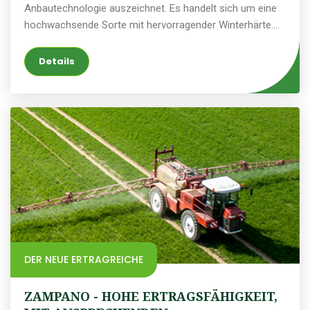
Anbautechnologie auszeichnet. Es handelt sich um eine
hochwachsende Sorte mit hervorragender Winterhärte.
Sie zeichnet sich durch eine stabile Fallzahl und ein
hohes Hektolitergewicht aus. Aufgrund ihrer
Details
herausragenden Mühlenqualität (Protein, Gluten) ist sie
besonders für die Verwendung in der Bäckereiindustrie
gefragt.
DER NEUE ERTRAGREICHE
ZAMPANO - HOHE ERTRAGSFÄHIGKEIT,