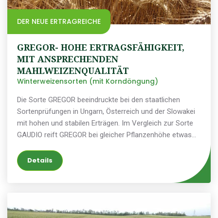
DER NEUE ERTRAGREICHE
GREGOR- HOHE ERTRAGSFÄHIGKEIT,
MIT ANSPRECHENDEN
MAHLWEIZENQUALITÄT
Winterweizensorten (mit Korndöngung)
Die Sorte GREGOR beeindruckte bei den staatlichen
Sortenprüfungen in Ungarn, Österreich und der Slowakei
mit hohen und stabilen Erträgen. Im Vergleich zur Sorte
GAUDIO reift GREGOR bei gleicher Pflanzenhöhe etwas
später und ist zudem nicht anfällig für Lagerbildung
(Umkippen). Hinsichtlich wichtiger Qualitätsparameter wie
Details
Eiweißgehalt und Schüttgewicht ähnelt GREGOR der Sorte
GAUDIO sehr und wird in Zukunft eine Alternative zum
Weizen der Backqualität A darstellen.