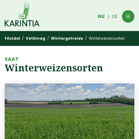
HU
DE
|
Főoldal
/
Vetőmag
/
Wintergetreide
/ Winterweizensorten
SAAT
Winterweizensorten