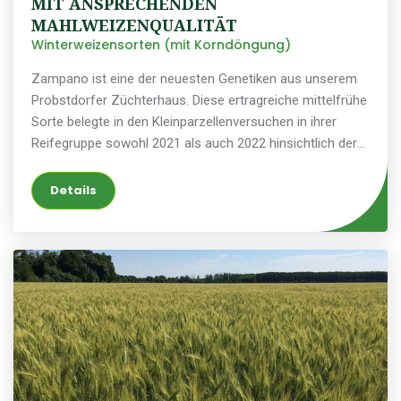
MIT ANSPRECHENDEN
MAHLWEIZENQUALITÄT
Winterweizensorten (mit Korndöngung)
Zampano ist eine der neuesten Genetiken aus unserem
Probstdorfer Züchterhaus. Diese ertragreiche mittelfrühe
Sorte belegte in den Kleinparzellenversuchen in ihrer
Reifegruppe sowohl 2021 als auch 2022 hinsichtlich der
Ertragsmenge den ersten Platz. Sie ist unempfänglich
gegenüber Pilzkrankheiten. Zampano benötigt
Details
mindestens eine mittlere, vorzugsweise jedoch eine
intensive Anbautechnologie. Die Sorte zeichnet sich
durch gute Standfestigkeit und mittlere Wuchshöhe aus.