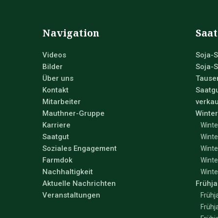
Navigation
Saat
Videos
Soja-S
Bilder
Soja-S
Über uns
Tause
Kontakt
Saatgu
Mitarbeiter
verkau
Mauthner-Gruppe
Winter
Karriere
Winte
Saatgut
Winte
Soziales Engagement
Winte
Farmdok
Winte
Nachhaltigkeit
Winte
Aktuelle Nachrichten
Frühja
Veranstaltungen
Frühj
Frühj