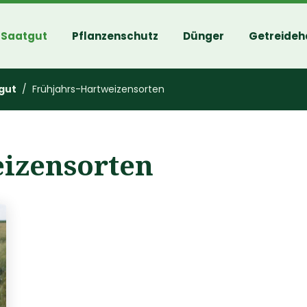
Saatgut
Pflanzenschutz
Dünger
Getreideh
gut
/ Frühjahrs-Hartweizensorten
izensorten