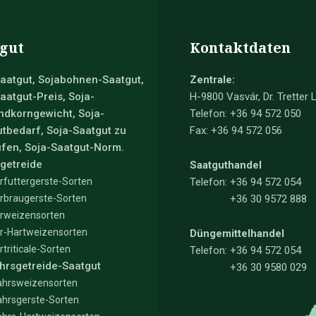
gut
Kontaktdaten
aatgut, Sojabohnen-Saatgut,
Zentrale:
aatgut-Preis, Soja-
H-9800 Vasvár, Dr. Tretter L
ndkorngewicht, Soja-
Telefon: +36 94 572 050
tbedarf, Soja-Saatgut zu
Fax: +36 94 572 056
fen, Soja-Saatgut-Norm.
getreide
Saatguthandel
rfuttergerste-Sorten
Telefon:
+36 94 572 054
rbraugerste-Sorten
+36 30 9572 888
rweizensorten
r-Hartweizensorten
Düngemittelhandel
rtriticale-Sorten
Telefon:
+36 94 572 054
hrsgetreide-Saatgut
+36 30 9580 029
ahrsweizensorten
ahrsgerste-Sorten