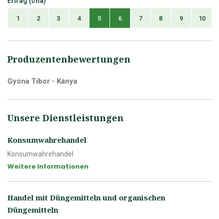
Ertrag (t/ha)
1
2
3
4
5
6
7
8
9
10
Produzentenbewertungen
Gyóna Tibor - Kánya
Unsere Dienstleistungen
Konsumwahrehandel
Konsumwahrehandel
Weitere Informationen
Handel mit Düngemitteln und organischen
Düngemitteln