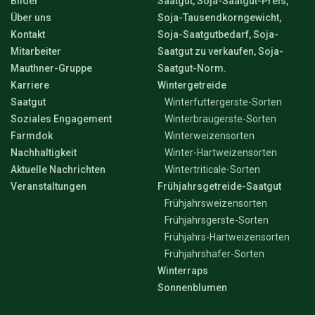
Bilder
Saatgut, Soja-Saatgut-Preis,
Über uns
Soja-Tausendkorngewicht,
Kontakt
Soja-Saatgutbedarf, Soja-
Mitarbeiter
Saatgut zu verkaufen, Soja-
Mauthner-Gruppe
Saatgut-Norm.
Karriere
Wintergetreide
Saatgut
Winterfuttergerste-Sorten
Soziales Engagement
Winterbraugerste-Sorten
Farmdok
Winterweizensorten
Nachhaltigkeit
Winter-Hartweizensorten
Aktuelle Nachrichten
Wintertriticale-Sorten
Veranstaltungen
Frühjahrsgetreide-Saatgut
Frühjahrsweizensorten
Frühjahrsgerste-Sorten
Frühjahrs-Hartweizensorten
Frühjahrshafer-Sorten
Winterraps
Sonnenblumen