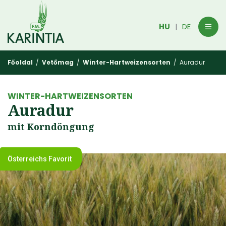
HU
DE
|
Főoldal
/
Vetőmag
/
Winter-Hartweizensorten
/ Auradur
WINTER-HARTWEIZENSORTEN
Auradur
mit Korndöngung
Österreichs Favorit