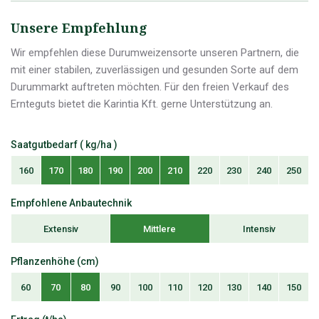
Unsere Empfehlung
Wir empfehlen diese Durumweizensorte unseren Partnern, die
mit einer stabilen, zuverlässigen und gesunden Sorte auf dem
Durummarkt auftreten möchten. Für den freien Verkauf des
Ernteguts bietet die Karintia Kft. gerne Unterstützung an.
Saatgutbedarf ( kg/ha )
160
170
180
190
200
210
220
230
240
250
Empfohlene Anbautechnik
Extensiv
Mittlere
Intensiv
Pflanzenhöhe (cm)
60
70
80
90
100
110
120
130
140
150