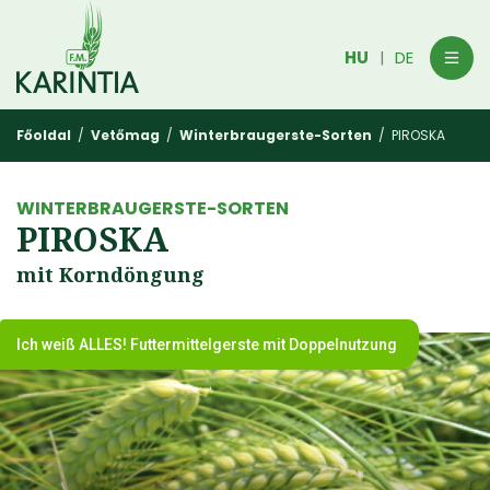
HU
DE
|
Főoldal
/
Vetőmag
/
Winterbraugerste-Sorten
/ PIROSKA
WINTERBRAUGERSTE-SORTEN
PIROSKA
mit Korndöngung
Ich weiß ALLES! Futtermittelgerste mit Doppelnutzung