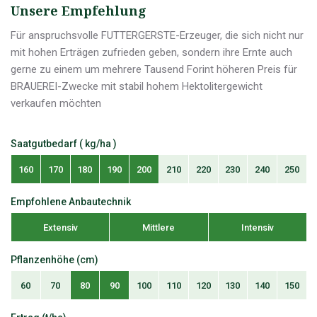
Unsere Empfehlung
Für anspruchsvolle FUTTERGERSTE-Erzeuger, die sich nicht nur
mit hohen Erträgen zufrieden geben, sondern ihre Ernte auch
gerne zu einem um mehrere Tausend Forint höheren Preis für
BRAUEREI-Zwecke mit stabil hohem Hektolitergewicht
verkaufen möchten
Saatgutbedarf ( kg/ha )
160
170
180
190
200
210
220
230
240
250
Empfohlene Anbautechnik
Extensiv
Mittlere
Intensiv
Pflanzenhöhe (cm)
60
70
80
90
100
110
120
130
140
150