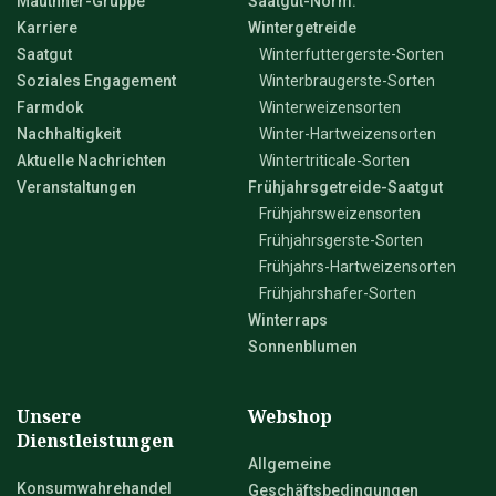
Mauthner-Gruppe
Saatgut-Norm.
Karriere
Wintergetreide
Saatgut
Winterfuttergerste-Sorten
Soziales Engagement
Winterbraugerste-Sorten
Farmdok
Winterweizensorten
Nachhaltigkeit
Winter-Hartweizensorten
Aktuelle Nachrichten
Wintertriticale-Sorten
Veranstaltungen
Frühjahrsgetreide-Saatgut
Frühjahrsweizensorten
Frühjahrsgerste-Sorten
Frühjahrs-Hartweizensorten
Frühjahrshafer-Sorten
Winterraps
Sonnenblumen
Unsere
Webshop
Dienstleistungen
Allgemeine
Konsumwahrehandel
Geschäftsbedingungen