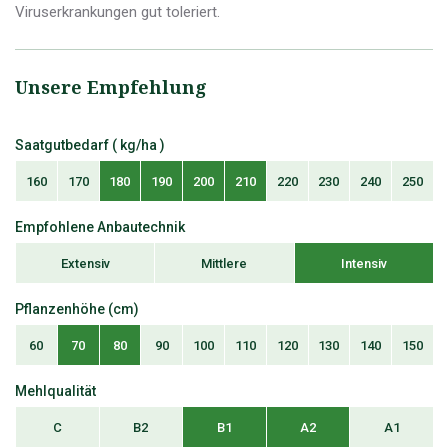
Viruserkrankungen gut toleriert.
Unsere Empfehlung
Saatgutbedarf ( kg/ha )
160
170
180
190
200
210
220
230
240
250
Empfohlene Anbautechnik
Extensiv
Mittlere
Intensiv
Pflanzenhöhe (cm)
60
70
80
90
100
110
120
130
140
150
Mehlqualität
C
B2
B1
A2
A1