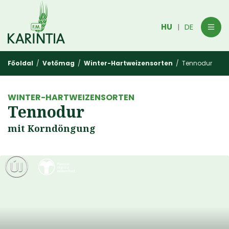
HU
DE
|
Főoldal
/
Vetőmag
/
Winter-Hartweizensorten
/ Tennodur
WINTER-HARTWEIZENSORTEN
Tennodur
mit Korndöngung