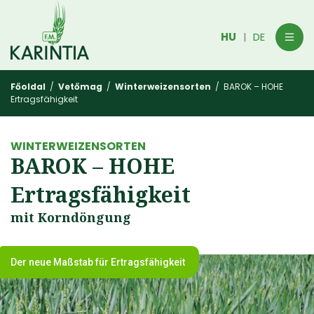
HU
DE
|
Főoldal
/
Vetőmag
/
Winterweizensorten
/ BAROK – HOHE
Ertragsfähigkeit
WINTERWEIZENSORTEN
BAROK – HOHE
Ertragsfähigkeit
mit Korndöngung
Der neue Maßstab für Ertragsfähigkeit