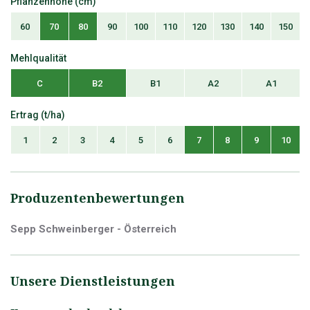
Pflanzenhöhe (cm)
60
70
80
90
100
110
120
130
140
150
Mehlqualität
C
B2
B1
A2
A1
Ertrag (t/ha)
1
2
3
4
5
6
7
8
9
10
Produzentenbewertungen
Sepp Schweinberger - Österreich
Unsere Dienstleistungen