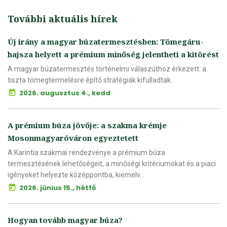
További aktuális hírek
Új irány a magyar búzatermesztésben: Tömegáru-
hajsza helyett a prémium minőség jelentheti a kitörést
A magyar búzatermesztés történelmi válaszúthoz érkezett: a
tiszta tömegtermelésre építő stratégiák kifulladtak.
2026. augusztus 4., kedd
A prémium búza jövője: a szakma krémje
Mosonmagyaróváron egyeztetett
A Karintia szakmai rendezvénye a prémium búza
termesztésének lehetőségeit, a minőségi kritériumokat és a piaci
igényeket helyezte középpontba, kiemelv...
2026. június 15., hétfő
Hogyan tovább magyar búza?