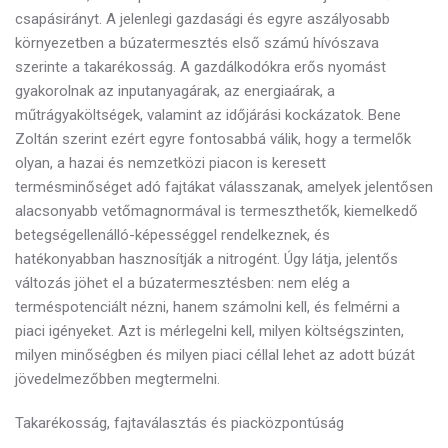
csapásirányt. A jelenlegi gazdasági és egyre aszályosabb
környezetben a búzatermesztés első számú hívószava
szerinte a takarékosság. A gazdálkodókra erős nyomást
gyakorolnak az inputanyagárak, az energiaárak, a
műtrágyaköltségek, valamint az időjárási kockázatok. Bene
Zoltán szerint ezért egyre fontosabbá válik, hogy a termelők
olyan, a hazai és nemzetközi piacon is keresett
termésminőséget adó fajtákat válasszanak, amelyek jelentősen
alacsonyabb vetőmagnormával is termeszthetők, kiemelkedő
betegségellenálló-képességgel rendelkeznek, és
hatékonyabban hasznosítják a nitrogént. Úgy látja, jelentős
változás jöhet el a búzatermesztésben: nem elég a
terméspotenciált nézni, hanem számolni kell, és felmérni a
piaci igényeket. Azt is mérlegelni kell, milyen költségszinten,
milyen minőségben és milyen piaci céllal lehet az adott búzát
jövedelmezőbben megtermelni.
Takarékosság, fajtaválasztás és piacközpontúság