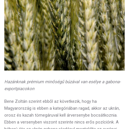
Hazánknak prémium minőségű búzával van esélye a gabona-
exportpiacokon
Bene Zoltán szerint ebből az következik, hogy ha
Magyarország is ebben a kategóriában ragad, akkor az ukrán,
orosz és kazah tömegáruval kell árversenybe bocsátkoznia.
Ebben a versenyben viszont szerinte nincs erős pozíciónk. A
háború óta az ukrán gabona ráadásul megtalálta az európai,