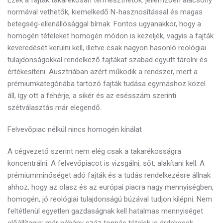
normával vethetők, kiemelkedő N-hasznosítással és magas
betegség-ellenállósággal bírnak. Fontos ugyanakkor, hogy a
homogén tételeket homogén módon is kezeljék, vagyis a fajták
keveredését kerülni kell, illetve csak nagyon hasonló reológiai
tulajdonságokkal rendelkező fajtákat szabad együtt tárolni és
értékesíteni. Ausztriában azért működik a rendszer, mert a
prémiumkategóriába tartozó fajták tudása egymáshoz közel
áll, így ott a fehérje, a sikér és az esésszám szerinti
szétválasztás már elegendő.
Felvevőpiac nélkül nincs homogén kínálat
A cégvezető szerint nem elég csak a takarékosságra
koncentrálni. A felvevőpiacot is vizsgálni, sőt, alakítani kell. A
prémiumminőséget adó fajták és a tudás rendelkezésre állnak
ahhoz, hogy az olasz és az európai piacra nagy mennyiségben,
homogén, jó reológiai tulajdonságú búzával tudjon kilépni. Nem
feltétlenül egyetlen gazdaságnak kell hatalmas mennyiséget
előállítania: már néhány száz tonnás tételek is érdekesek