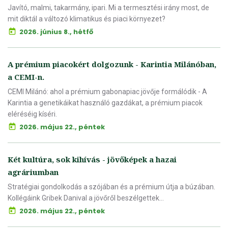
Javító, malmi, takarmány, ipari. Mi a termesztési irány most, de
mit diktál a változó klimatikus és piaci környezet?
2026. június 8., hétfő
A prémium piacokért dolgozunk - Karintia Milánóban,
a CEMI-n.
CEMI Milánó: ahol a prémium gabonapiac jövője formálódik - A
Karintia a genetikáikat használó gazdákat, a prémium piacok
eléréséig kíséri.
2026. május 22., péntek
Két kultúra, sok kihívás - jövőképek a hazai
agráriumban
Stratégiai gondolkodás a szójában és a prémium útja a búzában.
Kollégáink Gribek Danival a jövőről beszélgettek...
2026. május 22., péntek