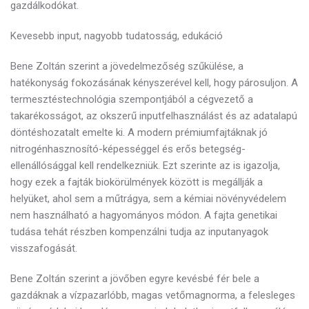
gazdálkodókat.
Kevesebb input, nagyobb tudatosság, edukáció
Bene Zoltán szerint a jövedelmezőség szűkülése, a
hatékonyság fokozásának kényszerével kell, hogy párosuljon. A
termesztéstechnológia szempontjából a cégvezető a
takarékosságot, az okszerű inputfelhasználást és az adatalapú
döntéshozatalt emelte ki. A modern prémiumfajtáknak jó
nitrogénhasznosító-képességgel és erős betegség-
ellenállósággal kell rendelkezniük. Ezt szerinte az is igazolja,
hogy ezek a fajták biokörülmények között is megállják a
helyüket, ahol sem a műtrágya, sem a kémiai növényvédelem
nem használható a hagyományos módon. A fajta genetikai
tudása tehát részben kompenzálni tudja az inputanyagok
visszafogását.
Bene Zoltán szerint a jövőben egyre kevésbé fér bele a
gazdáknak a vízpazarlóbb, magas vetőmagnorma, a felesleges