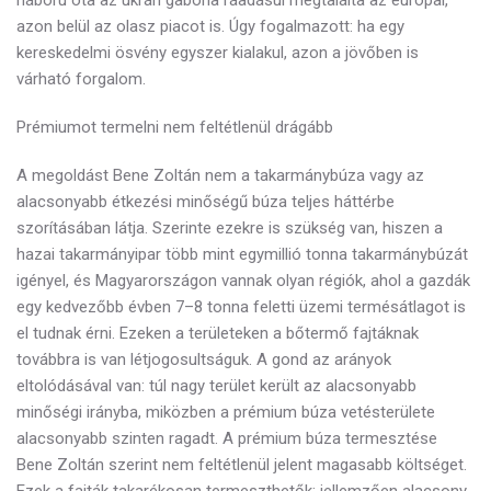
azon belül az olasz piacot is. Úgy fogalmazott: ha egy
kereskedelmi ösvény egyszer kialakul, azon a jövőben is
várható forgalom.
Prémiumot termelni nem feltétlenül drágább
A megoldást Bene Zoltán nem a takarmánybúza vagy az
alacsonyabb étkezési minőségű búza teljes háttérbe
szorításában látja. Szerinte ezekre is szükség van, hiszen a
hazai takarmányipar több mint egymillió tonna takarmánybúzát
igényel, és Magyarországon vannak olyan régiók, ahol a gazdák
egy kedvezőbb évben 7–8 tonna feletti üzemi termésátlagot is
el tudnak érni. Ezeken a területeken a bőtermő fajtáknak
továbbra is van létjogosultságuk. A gond az arányok
eltolódásával van: túl nagy terület került az alacsonyabb
minőségi irányba, miközben a prémium búza vetésterülete
alacsonyabb szinten ragadt. A prémium búza termesztése
Bene Zoltán szerint nem feltétlenül jelent magasabb költséget.
Ezek a fajták takarékosan termeszthetők: jellemzően alacsony