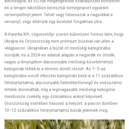
adottságok, az EU-nál megengedőbb szabályozási környezet
és a tengeri kikötőkön keresztüli tömegexport egyaránt
versenyelőnyt jelent. Tehát vagy felvesszük a nagyokkal a
versenyt, vagy áttérünk egy kevésbé forgalmas útra.
A Karintia Kft. cégvezetője szerint különösen fontos látni, hogy
Ukrajna és Oroszország nem prémium búzával van jelen a
világpiacon. Ukrajnában a búzát öt minőségi kategóriába
sorolják, és a 2024-es adatok alapján a negyedik és ötödik,
vagyis a lényegében alacsonyabb minőségi követelményű
kategóriák tették ki a termés döntő részét. Az 1–3-as
kategóriába sorolt étkezési kategórián belül is a 11 százalékos
fehérjetartalmú, alacsonyabb hektolitertömegű és esésszámú
tételek domináltak, míg a legmagasabb minőségi kategória
mindössze csekély, egy százalékos arányt képviselt.
Oroszország esetében hasonló a helyzet: a piacon döntően
10–12 százalékos fehérjetartalmú búzák jelennek meg.