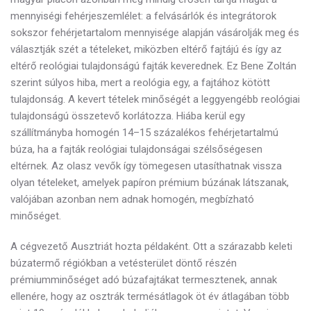
mennyiségi fehérjeszemlélet: a felvásárlók és integrátorok
sokszor fehérjetartalom mennyisége alapján vásárolják meg és
választják szét a tételeket, miközben eltérő fajtájú és így az
eltérő reológiai tulajdonságú fajták keverednek. Ez Bene Zoltán
szerint súlyos hiba, mert a reológia egy, a fajtához kötött
tulajdonság. A kevert tételek minőségét a leggyengébb reológiai
tulajdonságú összetevő korlátozza. Hiába kerül egy
szállítmányba homogén 14–15 százalékos fehérjetartalmú
búza, ha a fajták reológiai tulajdonságai szélsőségesen
eltérnek. Az olasz vevők így tömegesen utasíthatnak vissza
olyan tételeket, amelyek papíron prémium búzának látszanak,
valójában azonban nem adnak homogén, megbízható
minőséget.
A cégvezető Ausztriát hozta példaként. Ott a szárazabb keleti
búzatermő régiókban a vetésterület döntő részén
prémiumminőséget adó búzafajtákat termesztenek, annak
ellenére, hogy az osztrák termésátlagok öt év átlagában több