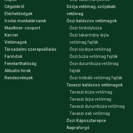
Cégünkről
Szója vetőmag, szójabab
Elérhetőségek
vetőmag
Irodai munkatársaink
Őszi kalászos vetőmagok
Mauthner-csoport
Őszi tönkölybúza
Karrier
Őszi takarmány árpa
Vetőmagok
vetőmag fajták
Társadalmi szerepvállalás
Őszi sörárpa vetőmag
Farmdok
Őszi búza vetőmag fajták
Fenntarthatóság
Őszi durumbúza vetőmag
Aktuális hírek
fajták
Rendezvények
Őszi tritikálé vetőmag fajták
Tavaszi kalászos vetőmagok
Tavaszi búza vetőmag
Tavaszi árpa vetőmag
Tavaszi durumbúza vetőmag
Tavaszi zab vetőmag
Őszi Káposztarepce
Napraforgó