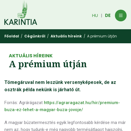
HU
DE
|
Főoldal
/
Cégünkről
/
Aktuális híreink
/ A prémium útján
AKTUÁLIS HÍREINK
A prémium útján
Tömegáruval nem leszünk versenyképesek, de az
osztrák példa nekünk is járható út.
Forrás: Agrárágazat
https://agraragazat.hu/hir/premium-
buza-ez-lehet-a-magyar-buza-jovoje/
A magyar búzatermesztés egyik legfontosabb kérdése ma már
nem az, hogy tudunk-e még nagyobb termésátlagot hajszolni,