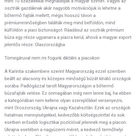
mint 10 százalékkal meghaladják a magyar szintet. Vagyis az
osztrák gazdáknak akár nagyobb motivációjuk is lehetne a
bőtermő fajták mellett, mégis hosszú távon a
prémiumminőségben találták meg mind belföldön, mind
külföldön a piaci biztonságot. Ráadásul az osztrák prémium
búza egy része ugyanarra a piacra kerül, ahová a magyar export
jelentős része: Olaszországba.
Tömegáruval nem mi fogunk diktálni a piacokon
A Karintia szakembere szerint Magyarország ezzel szemben
beállt az alacsony és közepes minőségű búzát kínáló országok
sorába. Padlógázzal tarolt Magyarországon a bőtermő
búzafajták vetése. Ez önmagában még nem lenne baj, ha ebben
a kategóriában nem kellene olyan szereplőkkel versenyezni,
mint Oroszország, Ukrajna vagy Kazahsztán. Ezek az országok
hatalmas mennyiségekkel, kedvezőbb költségszinttel és sok
esetben erősebb logisztikai pozícióval jelennek meg a piacon.
Ukrajna esetében a nagyüzemi méret, a kedvező termőhelyi