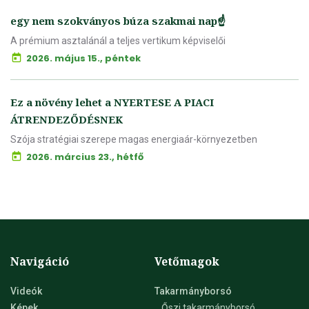
egy nem szokványos búza szakmai nap☝️
A prémium asztalánál a teljes vertikum képviselői
2026. május 15., péntek
Ez a növény lehet a NYERTESE A PIACI
ÁTRENDEZŐDÉSNEK
Szója stratégiai szerepe magas energiaár-környezetben
2026. március 23., hétfő
Navigáció
Vetőmagok
Videók
Takarmányborsó
Képek
Őszi takarmányborsó