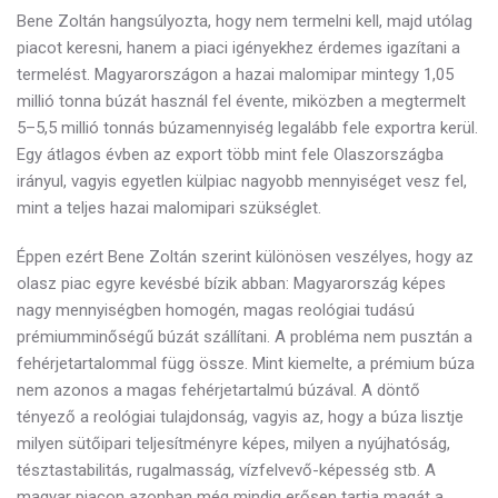
Bene Zoltán hangsúlyozta, hogy nem termelni kell, majd utólag
piacot keresni, hanem a piaci igényekhez érdemes igazítani a
termelést. Magyarországon a hazai malomipar mintegy 1,05
millió tonna búzát használ fel évente, miközben a megtermelt
5–5,5 millió tonnás búzamennyiség legalább fele exportra kerül.
Egy átlagos évben az export több mint fele Olaszországba
irányul, vagyis egyetlen külpiac nagyobb mennyiséget vesz fel,
mint a teljes hazai malomipari szükséglet.
Éppen ezért Bene Zoltán szerint különösen veszélyes, hogy az
olasz piac egyre kevésbé bízik abban: Magyarország képes
nagy mennyiségben homogén, magas reológiai tudású
prémiumminőségű búzát szállítani. A probléma nem pusztán a
fehérjetartalommal függ össze. Mint kiemelte, a prémium búza
nem azonos a magas fehérjetartalmú búzával. A döntő
tényező a reológiai tulajdonság, vagyis az, hogy a búza lisztje
milyen sütőipari teljesítményre képes, milyen a nyújhatóság,
tésztastabilitás, rugalmasság, vízfelvevő-képesség stb. A
magyar piacon azonban még mindig erősen tartja magát a