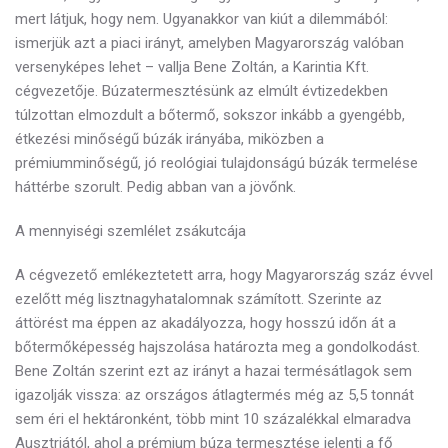
mert látjuk, hogy nem. Ugyanakkor van kiút a dilemmából:
ismerjük azt a piaci irányt, amelyben Magyarország valóban
versenyképes lehet – vallja Bene Zoltán, a Karintia Kft.
cégvezetője. Búzatermesztésünk az elmúlt évtizedekben
túlzottan elmozdult a bőtermő, sokszor inkább a gyengébb,
étkezési minőségű búzák irányába, miközben a
prémiumminőségű, jó reológiai tulajdonságú búzák termelése
háttérbe szorult. Pedig abban van a jövőnk.
A mennyiségi szemlélet zsákutcája
A cégvezető emlékeztetett arra, hogy Magyarország száz évvel
ezelőtt még lisztnagyhatalomnak számított. Szerinte az
áttörést ma éppen az akadályozza, hogy hosszú időn át a
bőtermőképesség hajszolása határozta meg a gondolkodást.
Bene Zoltán szerint ezt az irányt a hazai termésátlagok sem
igazolják vissza: az országos átlagtermés még az 5,5 tonnát
sem éri el hektáronként, több mint 10 százalékkal elmaradva
Ausztriától, ahol a prémium búza termesztése jelenti a fő