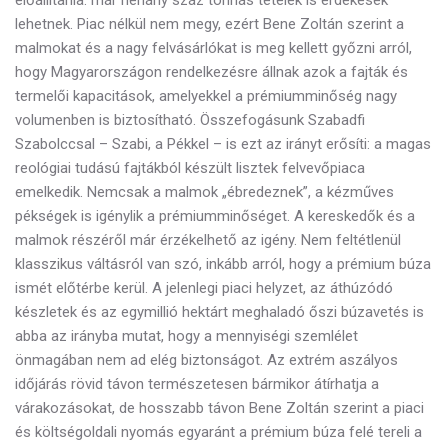
lehetnek. Piac nélkül nem megy, ezért Bene Zoltán szerint a
malmokat és a nagy felvásárlókat is meg kellett győzni arról,
hogy Magyarországon rendelkezésre állnak azok a fajták és
termelői kapacitások, amelyekkel a prémiumminőség nagy
volumenben is biztosítható. Összefogásunk Szabadfi
Szabolccsal – Szabi, a Pékkel – is ezt az irányt erősíti: a magas
reológiai tudású fajtákból készült lisztek felvevőpiaca
emelkedik. Nemcsak a malmok „ébredeznek”, a kézműves
pékségek is igénylik a prémiumminőséget. A kereskedők és a
malmok részéről már érzékelhető az igény. Nem feltétlenül
klasszikus váltásról van szó, inkább arról, hogy a prémium búza
ismét előtérbe kerül. A jelenlegi piaci helyzet, az áthúzódó
készletek és az egymillió hektárt meghaladó őszi búzavetés is
abba az irányba mutat, hogy a mennyiségi szemlélet
önmagában nem ad elég biztonságot. Az extrém aszályos
időjárás rövid távon természetesen bármikor átírhatja a
várakozásokat, de hosszabb távon Bene Zoltán szerint a piaci
és költségoldali nyomás egyaránt a prémium búza felé tereli a