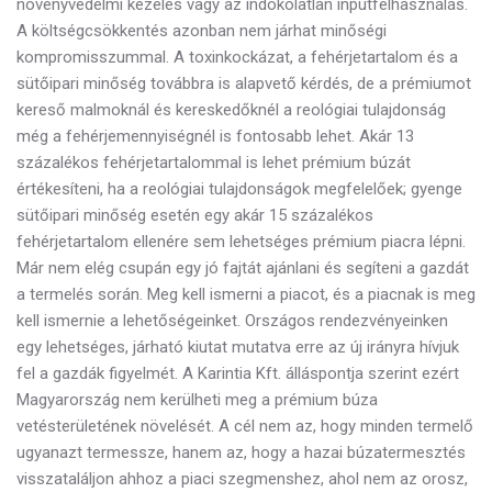
növényvédelmi kezelés vagy az indokolatlan inputfelhasználás.
A költségcsökkentés azonban nem járhat minőségi
kompromisszummal. A toxinkockázat, a fehérjetartalom és a
sütőipari minőség továbbra is alapvető kérdés, de a prémiumot
kereső malmoknál és kereskedőknél a reológiai tulajdonság
még a fehérjemennyiségnél is fontosabb lehet. Akár 13
százalékos fehérjetartalommal is lehet prémium búzát
értékesíteni, ha a reológiai tulajdonságok megfelelőek; gyenge
sütőipari minőség esetén egy akár 15 százalékos
fehérjetartalom ellenére sem lehetséges prémium piacra lépni.
Már nem elég csupán egy jó fajtát ajánlani és segíteni a gazdát
a termelés során. Meg kell ismerni a piacot, és a piacnak is meg
kell ismernie a lehetőségeinket. Országos rendezvényeinken
egy lehetséges, járható kiutat mutatva erre az új irányra hívjuk
fel a gazdák figyelmét. A Karintia Kft. álláspontja szerint ezért
Magyarország nem kerülheti meg a prémium búza
vetésterületének növelését. A cél nem az, hogy minden termelő
ugyanazt termessze, hanem az, hogy a hazai búzatermesztés
visszataláljon ahhoz a piaci szegmenshez, ahol nem az orosz,