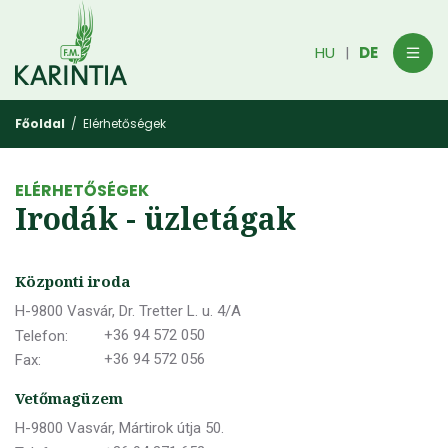
HU
DE
|
Főoldal
/ Elérhetőségek
ELÉRHETŐSÉGEK
Irodák - üzletágak
Központi iroda
H-9800 Vasvár, Dr. Tretter L. u. 4/A
+36 94 572 050
Telefon:
+36 94 572 056
Fax:
Vetőmagüzem
H-9800 Vasvár, Mártirok útja 50.