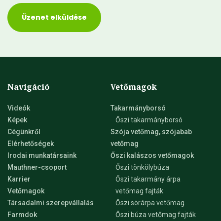
Üzenet elküldése
Navigáció
Vetőmagok
Videók
Takarmányborsó
Képek
Őszi takarmányborsó
Cégünkről
Szója vetőmag, szójabab
Elérhetőségek
vetőmag
Irodai munkatársaink
Őszi kalászos vetőmagok
Mauthner-csoport
Őszi tönkölybúza
Karrier
Őszi takarmány árpa
Vetőmagok
vetőmag fajták
Társadalmi szerepvállalás
Őszi sörárpa vetőmag
Farmdok
Őszi búza vetőmag fajták