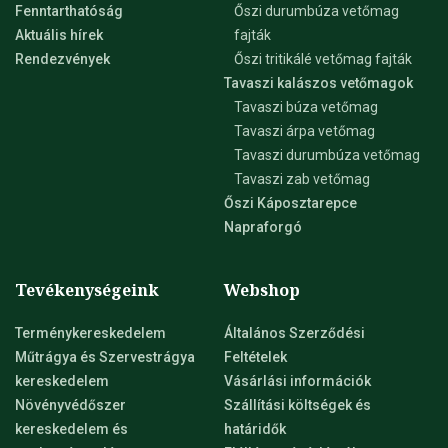
Fenntarthatóság
Őszi durumbúza vetőmag
Aktuális hírek
fajták
Rendezvények
Őszi tritikálé vetőmag fajták
Tavaszi kalászos vetőmagok
Tavaszi búza vetőmag
Tavaszi árpa vetőmag
Tavaszi durumbúza vetőmag
Tavaszi zab vetőmag
Őszi Káposztarepce
Napraforgó
Tevékenységeink
Webshop
Terménykereskedelem
Általános Szerződési
Műtrágya és Szervestrágya
Feltételek
kereskedelem
Vásárlási információk
Növényvédőszer
Szállítási költségek és
kereskedelem és
határidők