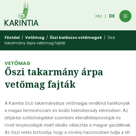
HU
DE
|
Főoldal
/
Vetőmag
/
Őszi kalászos vetőmagok
/ Őszi
takarmány árpa vetőmag fajták
VETŐMAG
Őszi takarmány árpa
vetőmag fajták
A Karintia őszi takarmányárpa vetőmagjai rendkívül hatékonyak
a magas terméshozam és kiváló hektolitersúly elérésében. Az
időjárási szélsőségekkel szembeni ellenállóképességük és
rövid tenyészidejük miatt ideális választás a magyar gazdáknak.
Az őszi vetés biztosítja, hogy a növény hasznosítani tudja a tél