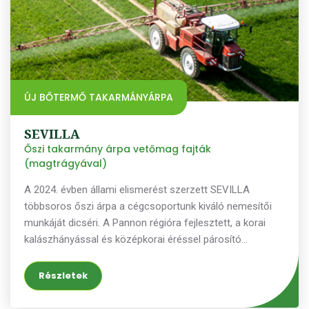
ÚJ BŐTERMŐ TAKARMÁNYÁRPA
SEVILLA
Őszi takarmány árpa vetőmag fajták
(magtrágyával)
A 2024. évben állami elismerést szerzett SEVILLA
többsoros őszi árpa a cégcsoportunk kiváló nemesítői
munkáját dicséri. A Pannon régióra fejlesztett, a korai
kalászhányással és középkorai éréssel párosító
genetikánk a több éves ausztriai állami
teljesítményvizsgálatok alapján az AGES (~ ausztriai
Részletek
NÉBIH) LEGMAGASABB termésű fajtaként jegyzi. Az
összes vizsgált (26 többsoros őszi árpa) fajta közül