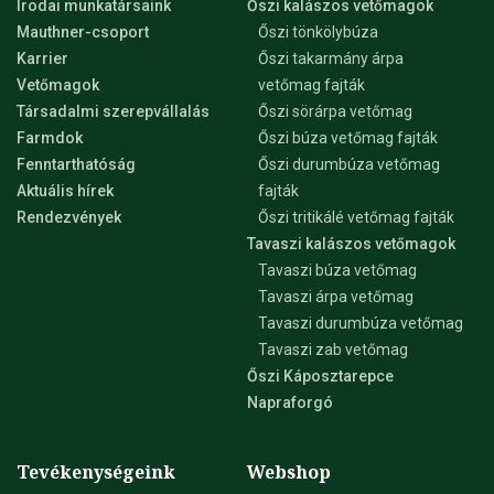
Irodai munkatársaink
Őszi kalászos vetőmagok
Mauthner-csoport
Őszi tönkölybúza
Karrier
Őszi takarmány árpa
Vetőmagok
vetőmag fajták
Társadalmi szerepvállalás
Őszi sörárpa vetőmag
Farmdok
Őszi búza vetőmag fajták
Fenntarthatóság
Őszi durumbúza vetőmag
Aktuális hírek
fajták
Rendezvények
Őszi tritikálé vetőmag fajták
Tavaszi kalászos vetőmagok
Tavaszi búza vetőmag
Tavaszi árpa vetőmag
Tavaszi durumbúza vetőmag
Tavaszi zab vetőmag
Őszi Káposztarepce
Napraforgó
Tevékenységeink
Webshop