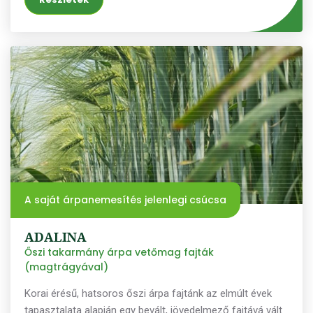
A saját árpanemesítés jelenlegi csúcsa
ADALINA
Őszi takarmány árpa vetőmag fajták
(magtrágyával)
Korai érésű, hatsoros őszi árpa fajtánk az elmúlt évek
tapasztalata alapján egy bevált, jövedelmező fajtává vált