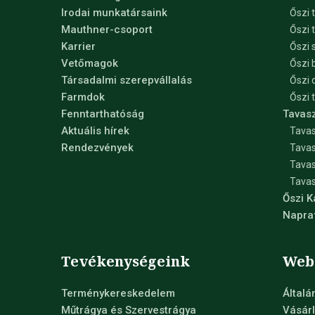
Irodai munkatársaink
Őszi 
Mauthner-csoport
Őszi 
Karrier
Őszi 
Vetőmagok
Őszi 
Társadalmi szerepvállalás
Őszi 
Farmdok
Őszi 
Fenntarthatóság
Tavas
Aktuális hírek
Tavas
Rendezvények
Tavas
Tava
Tavas
Őszi 
Napra
Tevékenységeink
Web
Terménykereskedelem
Általá
Műtrágya és Szervestrágya
Vásárl