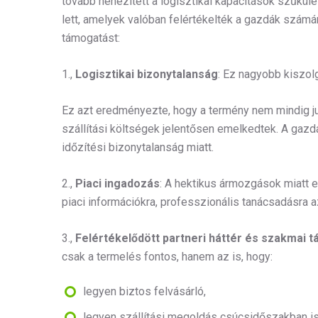
tovább nehezített a logisztikai kapacitások szűkü
lett, amelyek valóban felértékelték a gazdák számá
támogatást:
1.,
Logisztikai bizonytalanság
: Ez nagyobb kiszolg
Ez azt eredményezte, hogy a termény nem mindig jut
szállítási költségek jelentősen emelkedtek. A gazd
időzítési bizonytalanság miatt.
2.,
Piaci ingadozás
: A hektikus ármozgások miatt
piaci információkra, professzionális tanácsadásra a
3.,
Felértékelődött partneri háttér és szakmai 
csak a termelés fontos, hanem az is, hogy:
legyen biztos felvásárló,
legyen szállítási megoldás csúcsidőszakban is