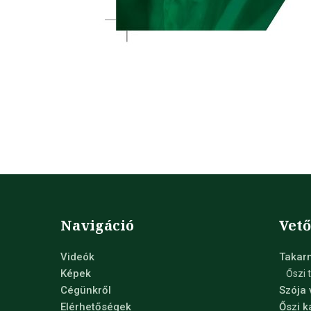
Navigáció
Vet
Videók
Takar
Képek
Őszi 
Cégünkről
Szója
Elérhetőségek
Őszi 