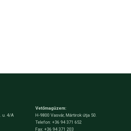
Vetőmagüzem:
. u. 4/A
H-9800 Vasvár, Mártirok útja 50.
Telefon: +36 94 371 652
Fax: +36 94 371 203