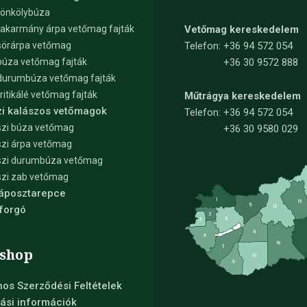
tönkölybúza
takarmány árpa vetőmag fajták
Vetőmag kereskedelem
sörárpa vetőmag
Telefon:
+36 94 572 054
búza vetőmag fajták
+36 30 9572 888
durumbúza vetőmag fajták
tritikálé vetőmag fajták
Műtrágya kereskedelem
zi kalászos vetőmagok
Telefon:
+36 94 572 054
zi búza vetőmag
+36 30 9580 029
zi árpa vetőmag
szi durumbúza vetőmag
zi zab vetőmag
Káposztarepce
forgó
shop
nos Szerződési Feltételek
ási információk