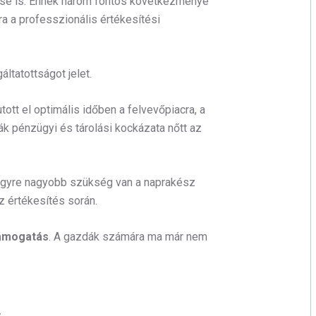
lése is. Ennek három fontos következménye
ra a professzionális értékesítési
áltatottságot jelet.
ott el optimális időben a felvevőpiacra, a
ák pénzügyi és tárolási kockázata nőtt az
 egyre nagyobb szükség van a naprakész
z értékesítés során.
támogatás
. A gazdák számára ma már nem
,