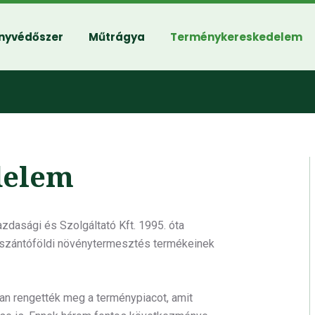
nyvédőszer
Műtrágya
Terménykereskedelem
delem
zdasági és Szolgáltató Kft. 1995. óta
 szántóföldi növénytermesztés termékeinek
iban rengették meg a terménypiacot, amit