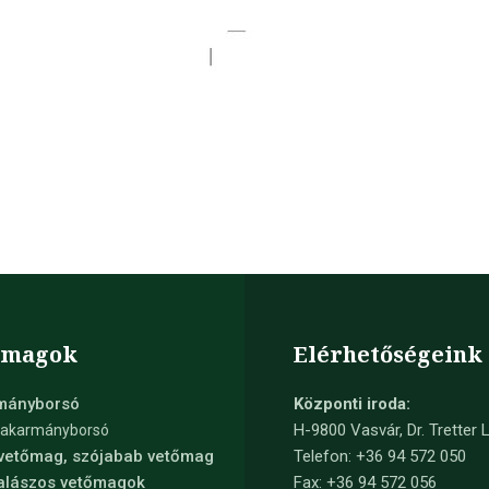
őmagok
Elérhetőségeink
mányborsó
Központi iroda:
H-9800 Vasvár, Dr. Tretter L
takarmányborsó
 vetőmag, szójabab vetőmag
Telefon: +36 94 572 050
kalászos vetőmagok
Fax: +36 94 572 056