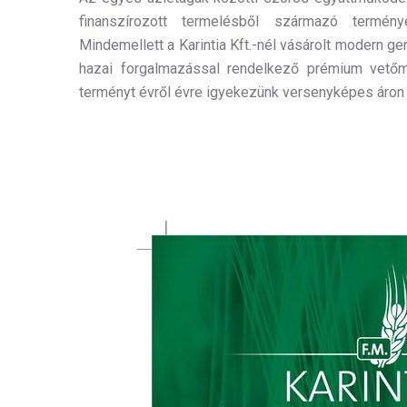
finanszírozott termelésből származó termény
Mindemellett a Karintia Kft.-nél vásárolt modern ge
hazai forgalmazással rendelkező prémium vetőm
terményt évről évre igyekezünk versenyképes áron