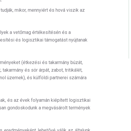
 tudják, mikor, mennyiért és hová viszik az
lyek a vetőmag értékesítésén és a
sítési és logisztikai támogatást nyújtanak
erményeket (étkezési és takarmány búzát,
 takarmány és sör árpát, zabot, tritikálét,
anol üzemek), és külföldi partnerei számára
ak, és az évek folyamán kiépített logisztikai
san gondoskodunk a megvásárolt termények
 eredményeként lehetővé válik az általunk