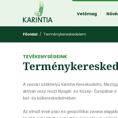
Vetőmag
Növé
Főoldal
/ Terménykereskedelem
TEVÉKENYSÉGEINK
Terménykereske
A vasvári székhelyű Karintia Kereskedelmi, Mezőga
aktívan vesz részt Nyugat- és Közép- Európában a
bel- és külkereskedelmében.
Az elmúlt évek piaci és geopolitikai zavarai alapja