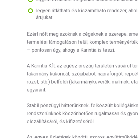
legyen átlátható és kiszámítható rendszer, ahol
árujukat.
Ezért nőtt meg azoknak a cégeknek a szerepe, ame
termelési támogatáson felül, komplex terményértéke
— pontosan úgy, ahogy a Karintia is teszi.
A Karintia Kft. az egész ország területén vásárol t
takarmány kukoricát, szójababot, napraforgót, repcét,
rozst, stb.) belföldi (takarmánykeverők, malmok, et
egyaránt.
Stabil pénzügyi hátterünknek, felkészült kollégáinkn
rendszerünknek köszönhetően rugalmasan és gyor
elszállításáról, és kifizetéséről.
Az egyes üzletágak közötti szoros együttműködés