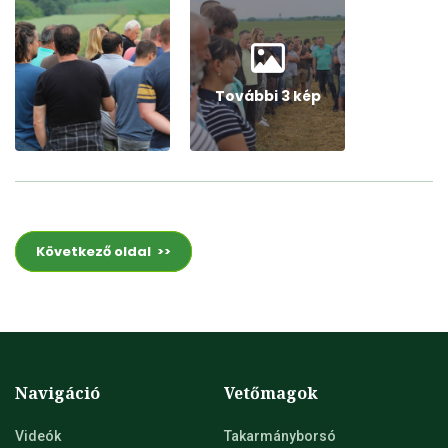
További 3 kép
Következő oldal >>
Navigáció
Vetőmagok
Videók
Takarmányborsó