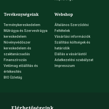
Tevékenységeink
Webshop
Terménykereskedelem
Általános Szerződési
Műtrágya és Szervestrágya
Feltételek
kereskedelem
Vásárlási információk
Növényvédőszer
Szállítási költségek és
kereskedelem és
határidők
szaktanácsadás
Elállás a vásárlástól
Finanszírozás
Adatkezelési szabályzat
Vetőmag előállítás és
Impresszum
értékesítés
BIO Üzletág
Elérhetőségeink