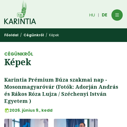
HU
DE
|
Főoldal
/
Cégünkről
/ Képek
CÉGÜNKRŐL
Képek
Karintia Prémium Búza szakmai nap -
Mosonmagyaróvár (Fotók: Adorján András
és Rákos Róza Lujza / Széchenyi István
Egyetem )
2026. június 9., kedd