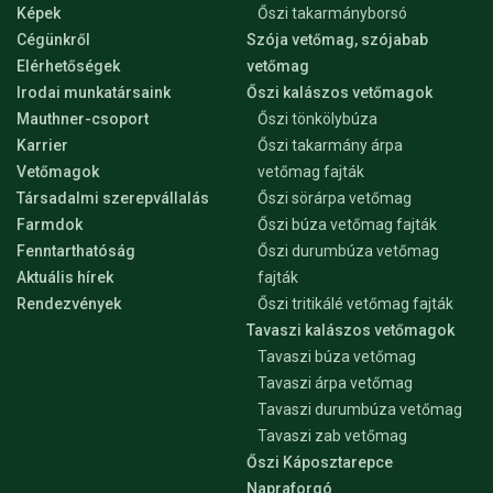
Képek
Őszi takarmányborsó
Cégünkről
Szója vetőmag, szójabab
Elérhetőségek
vetőmag
Irodai munkatársaink
Őszi kalászos vetőmagok
Mauthner-csoport
Őszi tönkölybúza
Karrier
Őszi takarmány árpa
Vetőmagok
vetőmag fajták
Társadalmi szerepvállalás
Őszi sörárpa vetőmag
Farmdok
Őszi búza vetőmag fajták
Fenntarthatóság
Őszi durumbúza vetőmag
Aktuális hírek
fajták
Rendezvények
Őszi tritikálé vetőmag fajták
Tavaszi kalászos vetőmagok
Tavaszi búza vetőmag
Tavaszi árpa vetőmag
Tavaszi durumbúza vetőmag
Tavaszi zab vetőmag
Őszi Káposztarepce
Napraforgó