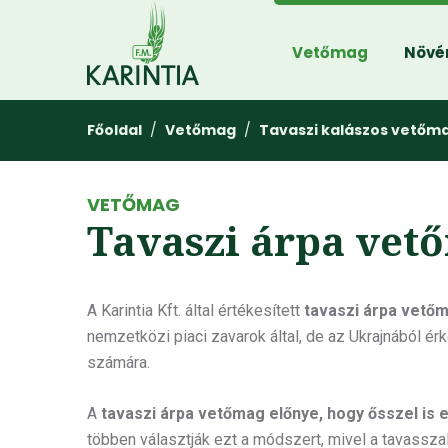
Vetőmag
Növé
Főoldal
/
Vetőmag
/
Tavaszi kalászos vetőm
VETŐMAG
Tavaszi árpa vet
A Karintia Kft. által értékesített
tavaszi árpa vető
nemzetközi piaci zavarok által, de az Ukrajnából é
számára.
A
tavaszi árpa vetőmag előnye, hogy ősszel is 
többen választják ezt a módszert, mivel a tavasszal