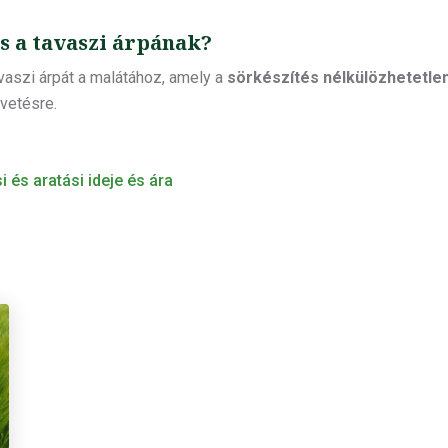
es a tavaszi árpának?
avaszi árpát a malátához, amely a
sörkészítés nélkülözhetetle
lvetésre.
 és aratási ideje és ára