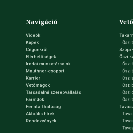
Navigáció
Vet
Videók
Takar
Képek
Őszi 
Cégünkről
Szója
Elérhetőségek
Őszi 
Irodai munkatársaink
Őszi 
Mauthner-csoport
Őszi 
Karrier
Őszi 
Vetőmagok
Őszi 
Társadalmi szerepvállalás
Őszi 
Farmdok
Őszi 
Fenntarthatóság
Tavas
Aktuális hírek
Tavas
Rendezvények
Tavas
Tava