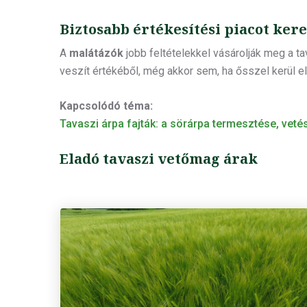
Biztosabb értékesítési piacot ker
A
malátázók
jobb feltételekkel vásárolják meg a t
veszít értékéből, még akkor sem, ha ősszel kerül e
Kapcsolódó téma:
Tavaszi árpa fajták: a sörárpa termesztése, vetési
Eladó tavaszi vetőmag árak