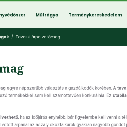
nyvédőszer
Műtrágya
Terménykereskedelem
agok
/ Tavaszi árpa vetőmag
őmag
mag
egyre népszerűbb választás a gazdálkodók körében. A
tava
rkező termékekkel sem kell számottevően konkurálnia. Ez
stabil
elvethető
, ha az időjárás enyhébb, bár figyelembe kell venni a té
 vetett árpánál az aszály okozta károk gyakran nagyobb gondot je