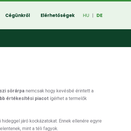
HU
DE
Cégünkről
Elérhetőségek
|
szi sörárpa
nemcsak hogy kevésbé érintett a
abb értékesítési piacot
ígérhet a termelők
li hideggel járó kockázatokat. Ennek ellenére egyre
lentenek, mint a téli fagyok.