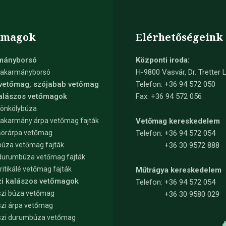
őmagok
Elérhetőségeink
mányborsó
Központi iroda:
H-9800 Vasvár, Dr. Tretter L
takarmányborsó
 vetőmag, szójabab vetőmag
Telefon: +36 94 572 050
kalászos vetőmagok
Fax: +36 94 572 056
tönkölybúza
takarmány árpa vetőmag fajták
Vetőmag kereskedelem
sörárpa vetőmag
Telefon:
+36 94 572 054
búza vetőmag fajták
+36 30 9572 888
durumbúza vetőmag fajták
tritikálé vetőmag fajták
Műtrágya kereskedelem
zi kalászos vetőmagok
Telefon:
+36 94 572 054
zi búza vetőmag
+36 30 9580 029
zi árpa vetőmag
szi durumbúza vetőmag