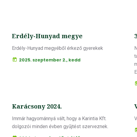
Erdély-Hunyad megye
Erdély-Hunyad megyéből érkező gyerekek
N
t
2025. szeptember 2., kedd
m
E
Karácsony 2024.
Immár hagyománnyá vált, hogy a Karintia Kft.
V
dolgozói minden évben gyűjtést szerveznek.