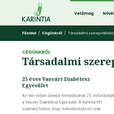
Vetőmag
Növé
Főoldal
/
Cégünkről
/ Társadalmi szerepvállalás
CÉGÜNKRŐL
Társadalmi szere
25 éves Vasvári Diabétesz
Egyesület
Az idei évben ünnepli fennállásának 25. évfordulójá
a Vasvári Diabétesz Egyesület. A Karintia Kft.
számára fontos, hogy működésével ne csak