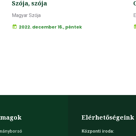
Szója, szója
Magyar Szója
E
2022. december 16., péntek
őmagok
Elérhetőségeink
mányborsó
Központi iroda: