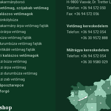
H-9800 Vasvár, Dr. Tretter L
takarmányborsó
 vetőmag, szójabab vetőmag
Telefon: +36 94 572 050
kalászos vetőmagok
Fax: +36 94 572 056
tönkölybúza
takarmány árpa vetőmag fajták
Vetőmag kereskedelem
sörárpa vetőmag
Telefon:
+36 94 572 054
búza vetőmag fajták
+36 30 9572 888
durumbúza vetőmag fajták
tritikálé vetőmag fajták
Műtrágya kereskedelem
zi kalászos vetőmagok
Telefon:
+36 94 572 054
zi búza vetőmag
+36 30 9580 029
zi árpa vetőmag
szi durumbúza vetőmag
zi zab vetőmag
Káposztarepce
forgó
shop