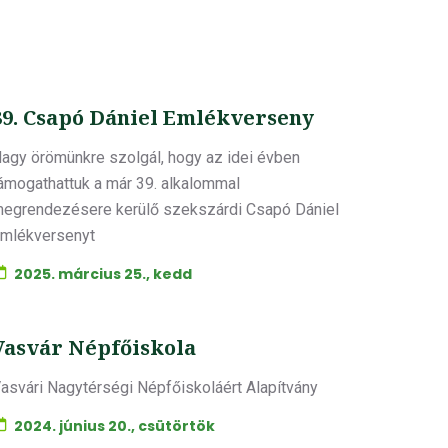
39. Csapó Dániel Emlékverseny
agy örömünkre szolgál, hogy az idei évben
ámogathattuk a már 39. alkalommal
egrendezésere kerülő szekszárdi Csapó Dániel
mlékversenyt
2025. március 25., kedd
Vasvár Népfőiskola
asvári Nagytérségi Népfőiskoláért Alapítvány
2024. június 20., csütörtök