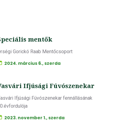
Speciális mentők
rségi Gorickó Raab Mentőcsoport
2024. március 6., szerda
Vasvári Ifjúsági Fúvószenekar
asvári Ifjúsági Fúvószenekar fennállásának
0.évfordulója
2023. november 1., szerda