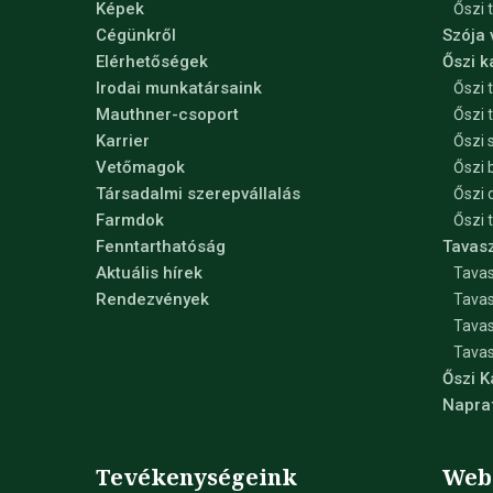
Képek
Őszi 
Cégünkről
Szója
Elérhetőségek
Őszi 
Irodai munkatársaink
Őszi 
Mauthner-csoport
Őszi 
Karrier
Őszi 
Vetőmagok
Őszi 
Társadalmi szerepvállalás
Őszi 
Farmdok
Őszi 
Fenntarthatóság
Tavas
Aktuális hírek
Tavas
Rendezvények
Tavas
Tava
Tavas
Őszi 
Napra
Tevékenységeink
Web