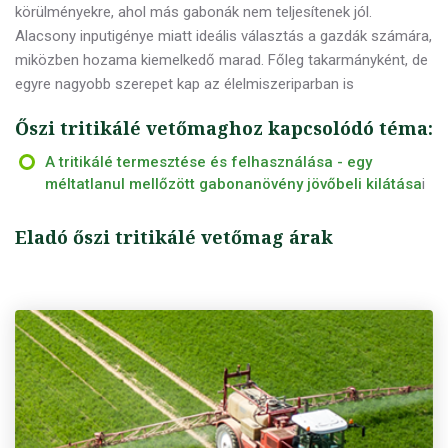
körülményekre, ahol más gabonák nem teljesítenek jól.
Alacsony inputigénye miatt ideális választás a gazdák számára,
miközben hozama kiemelkedő marad. Főleg takarmányként, de
egyre nagyobb szerepet kap az élelmiszeriparban is
Őszi tritikálé vetőmaghoz kapcsolódó téma:
A tritikálé termesztése és felhasználása - egy
méltatlanul mellőzött gabonanövény jövőbeli kilátása
i
Eladó őszi tritikálé vetőmag árak