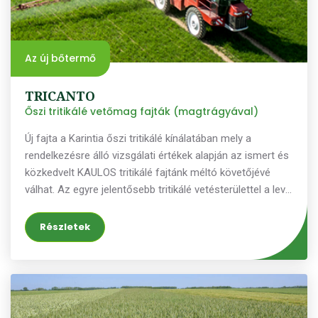
Az új bőtermő
TRICANTO
Őszi tritikálé vetőmag fajták (magtrágyával)
Új fajta a Karintia őszi tritikálé kínálatában mely a
rendelkezésre álló vizsgálati értékek alapján az ismert és
közkedvelt KAULOS tritikálé fajtánk méltó követőjévé
válhat. Az egyre jelentősebb tritikálé vetésterülettel a levél
és a kalászbetegségek száma is gyarapodik. A
nemesítők a TRICANTO fejlesztése során a
Részletek
betegségellenálló képességet helyezték fókuszba. A több
éves szántóföldi vizsgálatok eredményeképp a
TRICANTO termésstabilitása figyelemre méltó. A magas
termésátlag mellett a szélsőséges időjárási körülmények
között is átlag feletti szemkitelítődés jellemzi. Kiváló