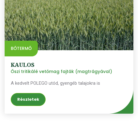
szántóföldi tulajdonságokkal bíró genetika. A TRICANTO
őszi tritikálé fajtát magas ezermagtömeg és magas
hektoliter paraméterek jellemzik. Magas növése és kiváló
betegségellenállóképessége miatt vetését bio
körülmények közé is ajánljuk.
BŐTERMŐ
KAULOS
Őszi tritikálé vetőmag fajták (magtrágyával)
A kedvelt POLEGO utód, gyengéb talajokra is
Részletek