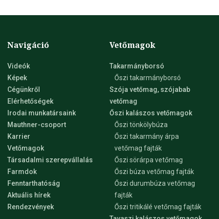
Navigáció
Vetőmagok
Videók
Takarmányborsó
Képek
Őszi takarmányborsó
Cégünkről
Szója vetőmag, szójabab
Elérhetőségek
vetőmag
Irodai munkatársaink
Őszi kalászos vetőmagok
Mauthner-csoport
Őszi tönkölybúza
Karrier
Őszi takarmány árpa
Vetőmagok
vetőmag fajták
Társadalmi szerepvállalás
Őszi sörárpa vetőmag
Farmdok
Őszi búza vetőmag fajták
Fenntarthatóság
Őszi durumbúza vetőmag
Aktuális hírek
fajták
Rendezvények
Őszi tritikálé vetőmag fajták
Tavaszi kalászos vetőmagok