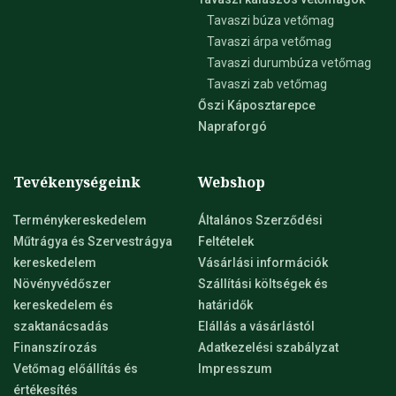
Tavaszi búza vetőmag
Tavaszi árpa vetőmag
Tavaszi durumbúza vetőmag
Tavaszi zab vetőmag
Őszi Káposztarepce
Napraforgó
Tevékenységeink
Webshop
Terménykereskedelem
Általános Szerződési
Műtrágya és Szervestrágya
Feltételek
kereskedelem
Vásárlási információk
Növényvédőszer
Szállítási költségek és
kereskedelem és
határidők
szaktanácsadás
Elállás a vásárlástól
Finanszírozás
Adatkezelési szabályzat
Vetőmag előállítás és
Impresszum
értékesítés