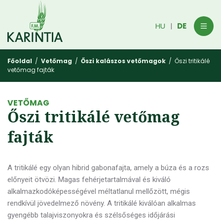
HU
DE
|
Főoldal
/
Vetőmag
/
Őszi kalászos vetőmagok
/ Őszi tritikálé
vetőmag fajták
VETŐMAG
Őszi tritikálé vetőmag
fajták
A tritikálé egy olyan hibrid gabonafajta, amely a búza és a rozs
előnyeit ötvözi. Magas fehérjetartalmával és kiváló
alkalmazkodóképességével méltatlanul mellőzött, mégis
rendkívül jövedelmező növény. A tritikálé kiválóan alkalmas
gyengébb talajviszonyokra és szélsőséges időjárási