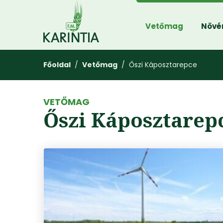
Vetőmag
Növé
Főoldal
/
Vetőmag
/ Őszi Káposztarepce
VETŐMAG
Őszi Káposztarep