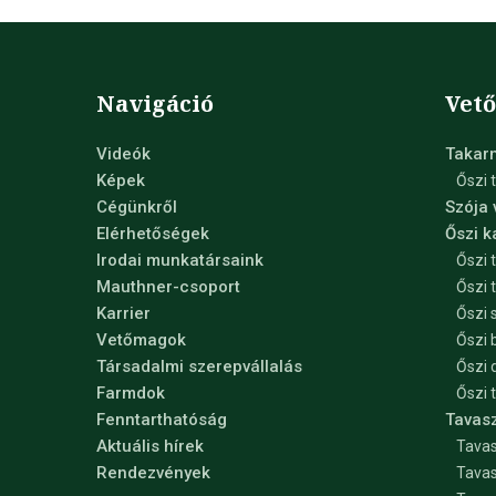
Navigáció
Vet
Videók
Takar
Képek
Őszi 
Cégünkről
Szója
Elérhetőségek
Őszi 
Irodai munkatársaink
Őszi 
Mauthner-csoport
Őszi 
Karrier
Őszi 
Vetőmagok
Őszi 
Társadalmi szerepvállalás
Őszi 
Farmdok
Őszi 
Fenntarthatóság
Tavas
Aktuális hírek
Tavas
Rendezvények
Tavas