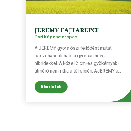
JEREMY FAJTAREPCE
Őszi Káposztarepce
A JEREMY gyors őszi fejlődést mutat,
összehasonlítható a gyorsan növő
hibridekkel. A közel 2 cm-es gyökérnyak-
átmérő nem ritka a tél elején. AJEREMY a
télállóság tekintetében is jelentős
tartalékokkal rendelkezik. A virágzási idő
Részletek
tekintetében a lineáris repcefajta azonos
besorolású népszerű elődjével, a HARRY-
val. A JEREMY-t már hat éve tartják Közép-
Európa legproduktívabb lineáris
repcefajtájának.