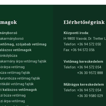
őmagok
Elérhetőségeink
mányborsó
Központi iroda:
H-9800 Vasvár, Dr. Tretter L
takarmányborsó
 vetőmag, szójabab vetőmag
Telefon: +36 94 572 050
kalászos vetőmagok
Fax: +36 94 572 056
tönkölybúza
takarmány árpa vetőmag fajták
Vetőmag kereskedelem
sörárpa vetőmag
Telefon:
+36 94 572 054
búza vetőmag fajták
+36 30 9572 888
durumbúza vetőmag fajták
tritikálé vetőmag fajták
Műtrágya kereskedelem
zi kalászos vetőmagok
Telefon:
+36 94 572 054
zi búza vetőmag
+36 30 9580 029
zi árpa vetőmag