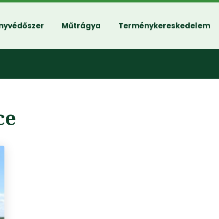
nyvédőszer
Műtrágya
Terménykereskedelem
ce