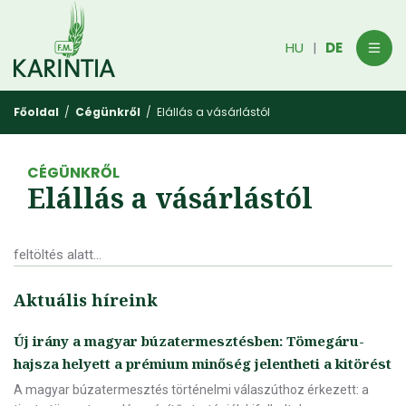
HU
DE
|
Főoldal
/
Cégünkről
/ Elállás a vásárlástól
CÉGÜNKRŐL
Elállás a vásárlástól
feltöltés alatt...
Aktuális híreink
Új irány a magyar búzatermesztésben: Tömegáru-
hajsza helyett a prémium minőség jelentheti a kitörést
A magyar búzatermesztés történelmi válaszúthoz érkezett: a