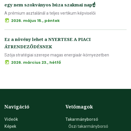
egy nem szokványos búza szakmai nap☝️
A prémium asztalánál a teljes vertikum képviselői
2026. május 15., péntek
Ez a növény lehet a NYERTESE A PIACI
ÁTRENDEZŐDÉSNEK
Szója stratégiai szerepe magas energiaár-környezetben
2026. március 23., hétfő
Navigáció
Vetőmagok
Videók
Takarmányborsó
Képek
Őszi takarmányborsó