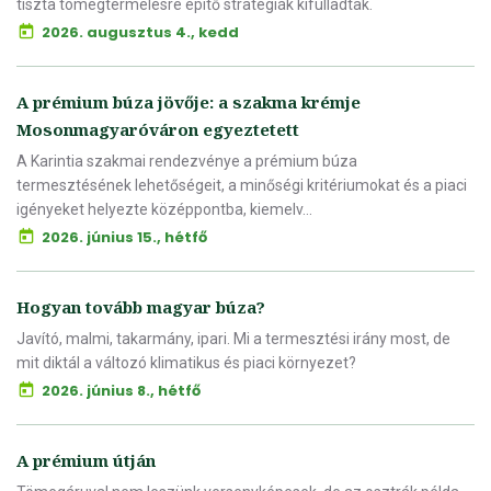
tiszta tömegtermelésre építő stratégiák kifulladtak.
2026. augusztus 4., kedd
A prémium búza jövője: a szakma krémje
Mosonmagyaróváron egyeztetett
A Karintia szakmai rendezvénye a prémium búza
termesztésének lehetőségeit, a minőségi kritériumokat és a piaci
igényeket helyezte középpontba, kiemelv...
2026. június 15., hétfő
Hogyan tovább magyar búza?
Javító, malmi, takarmány, ipari. Mi a termesztési irány most, de
mit diktál a változó klimatikus és piaci környezet?
2026. június 8., hétfő
A prémium útján