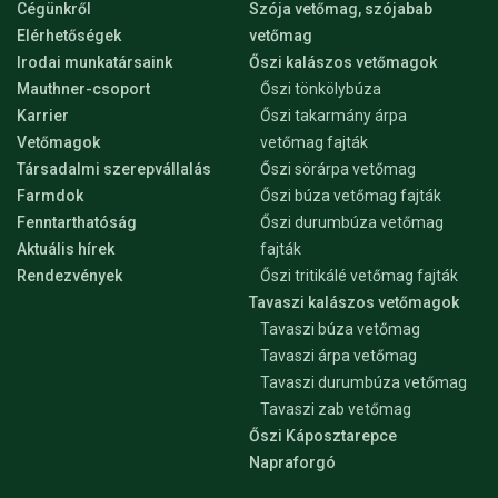
Cégünkről
Szója vetőmag, szójabab
Elérhetőségek
vetőmag
Irodai munkatársaink
Őszi kalászos vetőmagok
Mauthner-csoport
Őszi tönkölybúza
Karrier
Őszi takarmány árpa
Vetőmagok
vetőmag fajták
Társadalmi szerepvállalás
Őszi sörárpa vetőmag
Farmdok
Őszi búza vetőmag fajták
Fenntarthatóság
Őszi durumbúza vetőmag
Aktuális hírek
fajták
Rendezvények
Őszi tritikálé vetőmag fajták
Tavaszi kalászos vetőmagok
Tavaszi búza vetőmag
Tavaszi árpa vetőmag
Tavaszi durumbúza vetőmag
Tavaszi zab vetőmag
Őszi Káposztarepce
Napraforgó