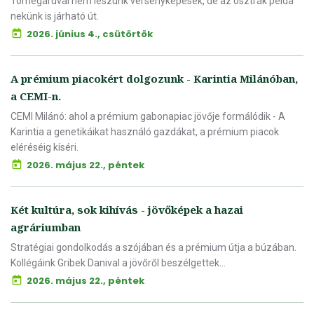
Tömegáruval nem leszünk versenyképesek, de az osztrák példa
nekünk is járható út.
2026. június 4., csütörtök
A prémium piacokért dolgozunk - Karintia Milánóban,
a CEMI-n.
CEMI Milánó: ahol a prémium gabonapiac jövője formálódik - A
Karintia a genetikáikat használó gazdákat, a prémium piacok
eléréséig kíséri.
2026. május 22., péntek
Két kultúra, sok kihívás - jövőképek a hazai
agráriumban
Stratégiai gondolkodás a szójában és a prémium útja a búzában.
Kollégáink Gribek Danival a jövőről beszélgettek...
2026. május 22., péntek