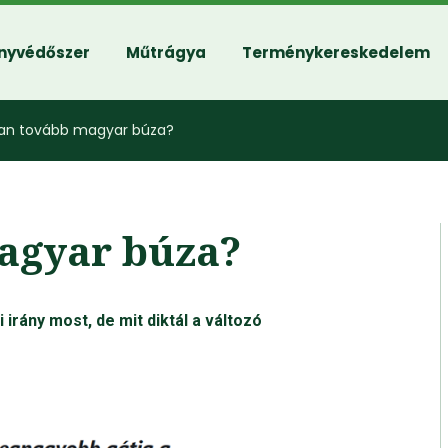
nyvédőszer
Műtrágya
Terménykereskedelem
n tovább magyar búza?
agyar búza?
 irány most, de mit diktál a változó