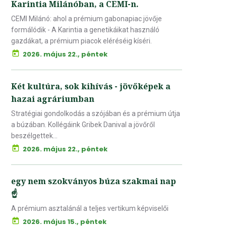
Karintia Milánóban, a CEMI-n.
CEMI Milánó: ahol a prémium gabonapiac jövője
formálódik - A Karintia a genetikáikat használó
gazdákat, a prémium piacok eléréséig kíséri.
2026. május 22., péntek
Két kultúra, sok kihívás - jövőképek a
hazai agráriumban
Stratégiai gondolkodás a szójában és a prémium útja
a búzában. Kollégáink Gribek Danival a jövőről
beszélgettek...
2026. május 22., péntek
egy nem szokványos búza szakmai nap
☝️
A prémium asztalánál a teljes vertikum képviselői
2026. május 15., péntek