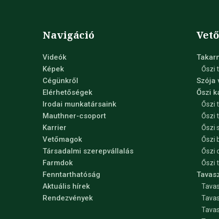
Navigáció
Vet
Videók
Takar
Képek
Őszi 
Cégünkről
Szója
Elérhetőségek
Őszi 
Irodai munkatársaink
Őszi 
Mauthner-csoport
Őszi 
Karrier
Őszi 
Vetőmagok
Őszi 
Társadalmi szerepvállalás
Őszi 
Farmdok
Őszi 
Fenntarthatóság
Tavas
Aktuális hírek
Tavas
Rendezvények
Tavas
Tava