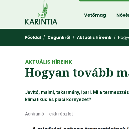
Vetőmag
Növé
Főoldal
/
Cégünkről
/
Aktuális híreink
/ Hogya
AKTUÁLIS HÍREINK
Hogyan tovább m
Javító, malmi, takarmány, ipari. Mi a termesztési
klimatikus és piaci környezet?
Agrárunió - cikk részlet