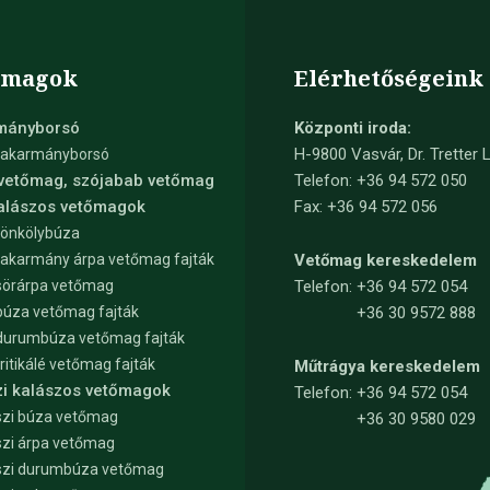
őmagok
Elérhetőségeink
mányborsó
Központi iroda:
H-9800 Vasvár, Dr. Tretter L
takarmányborsó
 vetőmag, szójabab vetőmag
Telefon: +36 94 572 050
kalászos vetőmagok
Fax: +36 94 572 056
tönkölybúza
takarmány árpa vetőmag fajták
Vetőmag kereskedelem
sörárpa vetőmag
Telefon:
+36 94 572 054
búza vetőmag fajták
+36 30 9572 888
durumbúza vetőmag fajták
tritikálé vetőmag fajták
Műtrágya kereskedelem
zi kalászos vetőmagok
Telefon:
+36 94 572 054
zi búza vetőmag
+36 30 9580 029
zi árpa vetőmag
szi durumbúza vetőmag