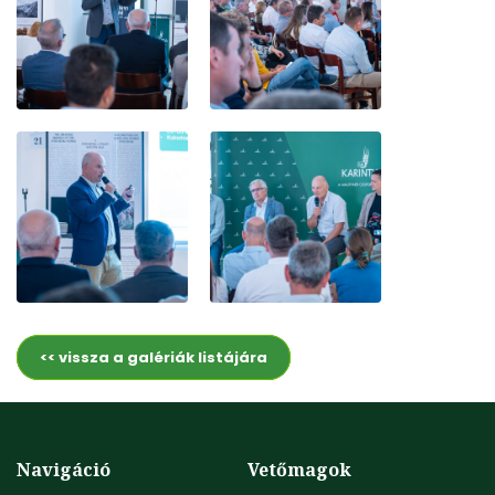
<< vissza a galériák listájára
Navigáció
Vetőmagok