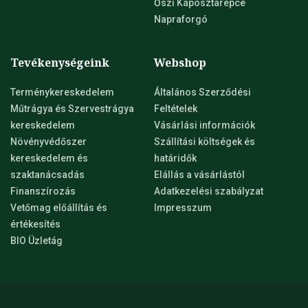
Őszi Káposztarepce
Napraforgó
Tevékenységeink
Webshop
Terménykereskedelem
Általános Szerződési
Műtrágya és Szervestrágya
Feltételek
kereskedelem
Vásárlási információk
Növényvédőszer
Szállítási költségek és
kereskedelem és
határidők
szaktanácsadás
Elállás a vásárlástól
Finanszírozás
Adatkezelési szabályzat
Vetőmag előállítás és
Impresszum
értékesítés
BIO Üzletág