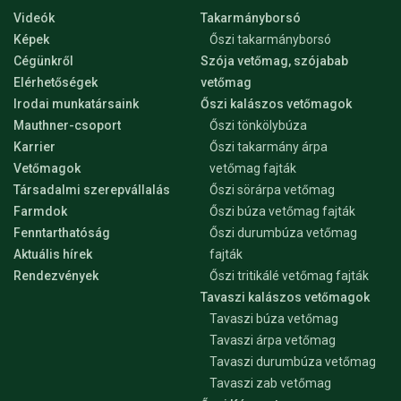
Videók
Takarmányborsó
Képek
Őszi takarmányborsó
Cégünkről
Szója vetőmag, szójabab
Elérhetőségek
vetőmag
Irodai munkatársaink
Őszi kalászos vetőmagok
Mauthner-csoport
Őszi tönkölybúza
Karrier
Őszi takarmány árpa
Vetőmagok
vetőmag fajták
Társadalmi szerepvállalás
Őszi sörárpa vetőmag
Farmdok
Őszi búza vetőmag fajták
Fenntarthatóság
Őszi durumbúza vetőmag
Aktuális hírek
fajták
Rendezvények
Őszi tritikálé vetőmag fajták
Tavaszi kalászos vetőmagok
Tavaszi búza vetőmag
Tavaszi árpa vetőmag
Tavaszi durumbúza vetőmag
Tavaszi zab vetőmag