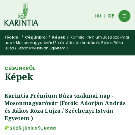
HU
DE
|
Főoldal
/
Cégünkről
/
Képek
/ Karintia Prémium Búza szakmai
nap - Mosonmagyaróvár (Fotók: Adorján András és Rákos Róza
Lujza / Széchenyi István Egyetem )
CÉGÜNKRŐL
Képek
Karintia Prémium Búza szakmai nap -
Mosonmagyaróvár (Fotók: Adorján András
és Rákos Róza Lujza / Széchenyi István
Egyetem )
2026. június 9., kedd