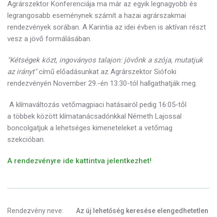
Agrárszektor Konferenciája ma már az egyik legnagyobb és
legrangosabb eseménynek számít a hazai agrárszakmai
rendezvények sorában. A Karintia az idei évben is aktívan részt
vesz a jövő formálásában.
"Kétségek közt, ingoványos talajon: jövőnk a szója, mutatjuk
az irányt"
című előadásunkat az Agrárszektor Siófoki
rendezvényén November 29.-én 13:30-tól hallgathatják meg.
A klímaváltozás vetőmagpiaci hatásairól pedig 16:05-től
a többek között klímatanácsadónkkal Németh Lajossal
boncolgatjuk a lehetséges kimeneteleket a vetőmag
szekcióban.
A rendezvényre ide kattintva jelentkezhet!
Rendezvény neve:
Az új lehetőség keresése elengedhetetlen