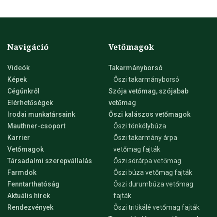
Navigáció
Vetőmagok
Videók
Takarmányborsó
Képek
Őszi takarmányborsó
Cégünkről
Szója vetőmag, szójabab
Elérhetőségek
vetőmag
Irodai munkatársaink
Őszi kalászos vetőmagok
Mauthner-csoport
Őszi tönkölybúza
Karrier
Őszi takarmány árpa
Vetőmagok
vetőmag fajták
Társadalmi szerepvállalás
Őszi sörárpa vetőmag
Farmdok
Őszi búza vetőmag fajták
Fenntarthatóság
Őszi durumbúza vetőmag
Aktuális hírek
fajták
Rendezvények
Őszi tritikálé vetőmag fajták