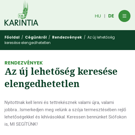
HU
DE
|
Főoldal
/
Cégünkről
/
Rendezvények
/ Az új lehetőség
keresése elengedhetetlen
RENDEZVÉNYEK
Az új lehetőség keresése
elengedhetetlen
Nyitottnak kell lenni és tettrekésznek valami újra, valami
jobbra...Ismerkedjen meg velünk a szója termesztésében rejlő
lehetőségekkel és kihívásokkal. Keressen bennünket Siófokon
is, MI SEGÍTÜNK!