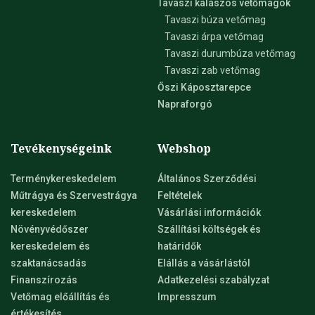
Tavaszi kalászos vetőmagok
Tavaszi búza vetőmag
Tavaszi árpa vetőmag
Tavaszi durumbúza vetőmag
Tavaszi zab vetőmag
Őszi Káposztarepce
Napraforgó
Tevékenységeink
Webshop
Terménykereskedelem
Általános Szerződési
Műtrágya és Szervestrágya
Feltételek
kereskedelem
Vásárlási információk
Növényvédőszer
Szállítási költségek és
kereskedelem és
határidők
szaktanácsadás
Elállás a vásárlástól
Finanszírozás
Adatkezelési szabályzat
Vetőmag előállítás és
Impresszum
értékesítés