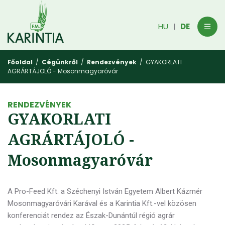
HU
DE
|
Főoldal
/
Cégünkről
/
Rendezvények
/ GYAKORLATI
AGRÁRTÁJOLÓ - Mosonmagyaróvár
RENDEZVÉNYEK
GYAKORLATI
AGRÁRTÁJOLÓ -
Mosonmagyaróvár
A Pro-Feed Kft. a Széchenyi István Egyetem Albert Kázmér
Mosonmagyaróvári Karával és a Karintia Kft.-vel közösen
konferenciát rendez az Észak-Dunántúl régió agrár