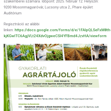
szakemberei számára. Időpont: 2025. február 12. Helyszín:
9200 Mosonmagyaróvár, Lucsony utca 2., Phare épület:
Auditórium
Regisztráció az alábbi
linken:
https://docs.google.com/forms/d/e/1FAIpQLSeFxM8th
kjKGwITC6AgjVLt24XdvOjgweCSI4YFBmd4JzvHA/viewform