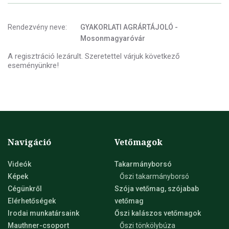
Rendezvény neve:
GYAKORLATI AGRÁRTÁJOLÓ -
Mosonmagyaróvár
A regisztráció lezárult. Szeretettel várjuk következő
eseményünkre!
Navigáció
Vetőmagok
Videók
Takarmányborsó
Képek
Őszi takarmányborsó
Cégünkről
Szója vetőmag, szójabab
Elérhetőségek
vetőmag
Irodai munkatársaink
Őszi kalászos vetőmagok
Mauthner-csoport
Őszi tönkölybúza