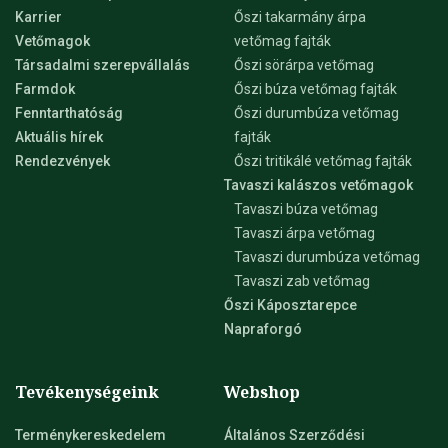
Karrier
Őszi takarmány árpa
Vetőmagok
vetőmag fajták
Társadalmi szerepvállalás
Őszi sörárpa vetőmag
Farmdok
Őszi búza vetőmag fajták
Fenntarthatóság
Őszi durumbúza vetőmag
Aktuális hírek
fajták
Rendezvények
Őszi tritikálé vetőmag fajták
Tavaszi kalászos vetőmagok
Tavaszi búza vetőmag
Tavaszi árpa vetőmag
Tavaszi durumbúza vetőmag
Tavaszi zab vetőmag
Őszi Káposztarepce
Napraforgó
Tevékenységeink
Webshop
Terménykereskedelem
Általános Szerződési