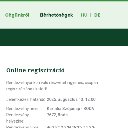
HU
DE
Cégünkről
Elérhetőségek
|
Online regisztráció
Rendezvényünkön való részvétel ingyenes, csupán
regisztrációhoz kötött!
Jelentkezési határidő:
2025. augusztus 13. 12:00
Rendezvény neve:
Karintia Szójanap - BODA
Rendezvény
7672, Boda
helyszíne:
Rendezvény címe:
46°03'12.3"N 18°03'11.3"E