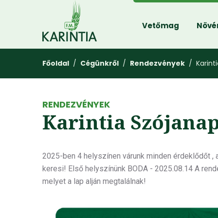
Vetőmag
Növé
Főoldal
/
Cégünkről
/
Rendezvények
/ Karint
RENDEZVÉNYEK
Karintia Szójana
2025-ben 4 helyszínen várunk minden érdeklődőt , a
keresi! Első helyszínünk BODA - 2025.08.14 A rende
melyet a lap alján megtalálnak!