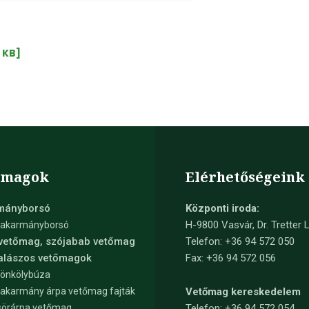
 KB]
őmagok
Elérhetőségeink
mányborsó
Központi iroda:
H-9800 Vasvár, Dr. Tretter L
takarmányborsó
 vetőmag, szójabab vetőmag
Telefon: +36 94 572 050
kalászos vetőmagok
Fax: +36 94 572 056
tönkölybúza
takarmány árpa vetőmag fajták
Vetőmag kereskedelem
sörárpa vetőmag
Telefon:
+36 94 572 054