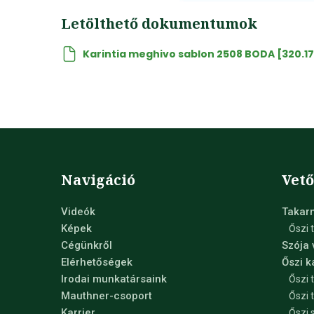
Letölthető dokumentumok
Karintia meghivo sablon 2508 BODA [320.17
Navigáció
Vet
Videók
Takar
Képek
Őszi 
Cégünkről
Szója
Elérhetőségek
Őszi 
Irodai munkatársaink
Őszi 
Mauthner-csoport
Őszi 
Karrier
Őszi 