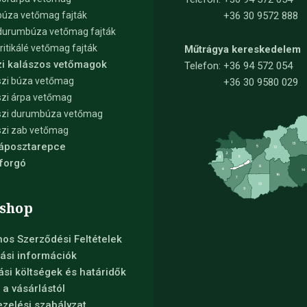
búza vetőmag fajták
+36 30 9572 888
durumbúza vetőmag fajták
tritikálé vetőmag fajták
Műtrágya kereskedelem
zi kalászos vetőmagok
Telefon:
+36 94 572 054
zi búza vetőmag
+36 30 9580 029
zi árpa vetőmag
szi durumbúza vetőmag
zi zab vetőmag
Káposztarepce
forgó
shop
nos Szerződési Feltételek
ási információk
tási költségek és határidők
s a vásárlástól
zelési szabályzat