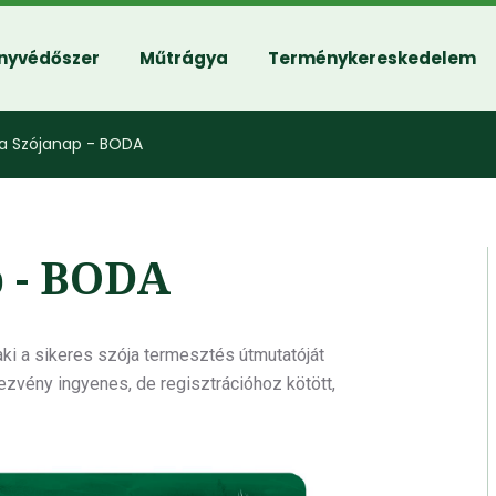
nyvédőszer
Műtrágya
Terménykereskedelem
ia Szójanap - BODA
p - BODA
ki a sikeres szója termesztés útmutatóját
zvény ingyenes, de regisztrációhoz kötött,