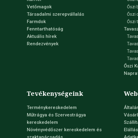
Vetőmagok
Őszi 
Társadalmi szerepvállalás
Őszi 
Farmdok
Őszi 
Fenntarthatóság
Tavas
Aktuális hírek
Tavas
Rendezvények
Tavas
Tava
Tavas
Őszi 
Napra
Tevékenységeink
Web
Terménykereskedelem
Általá
Műtrágya és Szervestrágya
Vásárl
kereskedelem
Szállí
Növényvédőszer kereskedelem és
Elállá
szaktanácsadás
Adatke