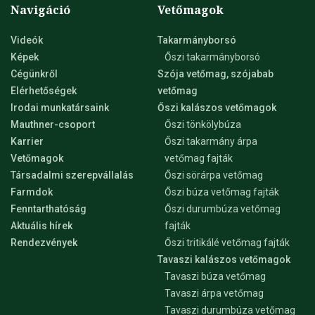
Navigáció
Vetőmagok
Videók
Takarmányborsó
Képek
Őszi takarmányborsó
Cégünkről
Szója vetőmag, szójabab
Elérhetőségek
vetőmag
Irodai munkatársaink
Őszi kalászos vetőmagok
Mauthner-csoport
Őszi tönkölybúza
Karrier
Őszi takarmány árpa
Vetőmagok
vetőmag fajták
Társadalmi szerepvállalás
Őszi sörárpa vetőmag
Farmdok
Őszi búza vetőmag fajták
Fenntarthatóság
Őszi durumbúza vetőmag
Aktuális hírek
fajták
Rendezvények
Őszi tritikálé vetőmag fajták
Tavaszi kalászos vetőmagok
Tavaszi búza vetőmag
Tavaszi árpa vetőmag
Tavaszi durumbúza vetőmag