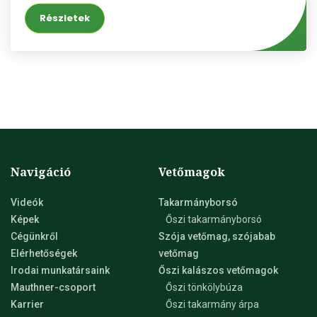
egyre fontosabb képességnek mutatkozik. Az IS
Részletek
JARIELLA minden termőterületen stabil és magas
terméshozamot biztosít, ugyanakkor a kedvezőbb
adottságú, jobb tápanyagellátottsággal rendelkező
talajokat javító minőséggel hálálhat meg.
Bokrosodóképessége kiváló, szalmája középmagas,
megdőlésre nem hajlamos. Korai növekedési erélye
kiváló. Az átlag feletti fagytűrő képessége, akár őszi
vetésre is alkalmassá teszi.
Navigáció
Vetőmagok
Videók
Takarmányborsó
Képek
Őszi takarmányborsó
Cégünkről
Szója vetőmag, szójabab
Elérhetőségek
vetőmag
Irodai munkatársaink
Őszi kalászos vetőmagok
Mauthner-csoport
Őszi tönkölybúza
Karrier
Őszi takarmány árpa