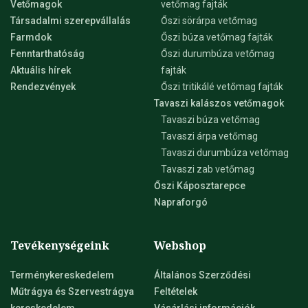
Vetőmagok
vetőmag fajták
Társadalmi szerepvállalás
Őszi sörárpa vetőmag
Farmdok
Őszi búza vetőmag fajták
Fenntarthatóság
Őszi durumbúza vetőmag
Aktuális hírek
fajták
Rendezvények
Őszi tritikálé vetőmag fajták
Tavaszi kalászos vetőmagok
Tavaszi búza vetőmag
Tavaszi árpa vetőmag
Tavaszi durumbúza vetőmag
Tavaszi zab vetőmag
Őszi Káposztarepce
Napraforgó
Tevékenységeink
Webshop
Terménykereskedelem
Általános Szerződési
Műtrágya és Szervestrágya
Feltételek
kereskedelem
Vásárlási információk