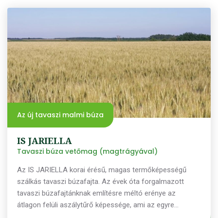
Az új tavaszi malmi búza
IS JARIELLA
Tavaszi búza vetőmag (magtrágyával)
Az IS JARIELLA korai érésű, magas termőképességű
szálkás tavaszi búzafajta. Az évek óta forgalmazott
tavaszi búzafajtánknak említésre méltó erénye az
átlagon felüli aszálytűrő képessége, ami az egyre
szélsőségesebb időjárási körülményeket figyelembe véve