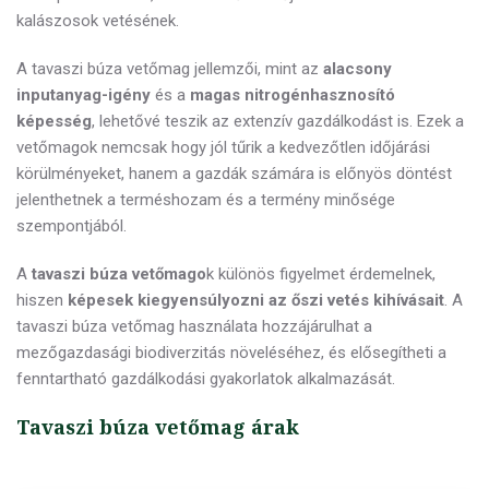
kalászosok vetésének.
A tavaszi búza vetőmag jellemzői, mint az
alacsony
inputanyag-igény
és a
magas nitrogénhasznosító
képesség
, lehetővé teszik az extenzív gazdálkodást is. Ezek a
vetőmagok nemcsak hogy jól tűrik a kedvezőtlen időjárási
körülményeket, hanem a gazdák számára is előnyös döntést
jelenthetnek a terméshozam és a termény minősége
szempontjából.
A
tavaszi búza vetőmago
k különös figyelmet érdemelnek,
hiszen
képesek kiegyensúlyozni az őszi vetés kihívásait
. A
tavaszi búza vetőmag használata hozzájárulhat a
mezőgazdasági biodiverzitás növeléséhez, és elősegítheti a
fenntartható gazdálkodási gyakorlatok alkalmazását.
Tavaszi búza vetőmag árak