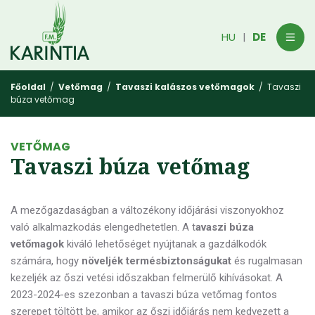
HU
DE
|
Főoldal
/
Vetőmag
/
Tavaszi kalászos vetőmagok
/ Tavaszi
búza vetőmag
VETŐMAG
Tavaszi búza vetőmag
A mezőgazdaságban a változékony időjárási viszonyokhoz
való alkalmazkodás elengedhetetlen. A t
avaszi búza
vetőmagok
kiváló lehetőséget nyújtanak a gazdálkodók
számára, hogy
növeljék termésbiztonságukat
és rugalmasan
kezeljék az őszi vetési időszakban felmerülő kihívásokat. A
2023-2024-es szezonban a tavaszi búza vetőmag fontos
szerepet töltött be, amikor az őszi időjárás nem kedvezett a