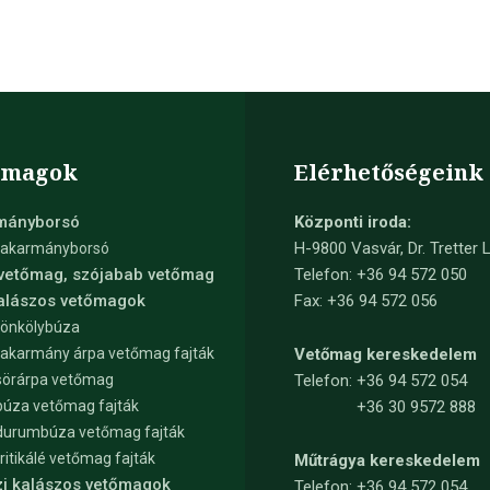
őmagok
Elérhetőségeink
mányborsó
Központi iroda:
H-9800 Vasvár, Dr. Tretter L
takarmányborsó
 vetőmag, szójabab vetőmag
Telefon: +36 94 572 050
kalászos vetőmagok
Fax: +36 94 572 056
tönkölybúza
takarmány árpa vetőmag fajták
Vetőmag kereskedelem
sörárpa vetőmag
Telefon:
+36 94 572 054
búza vetőmag fajták
+36 30 9572 888
durumbúza vetőmag fajták
tritikálé vetőmag fajták
Műtrágya kereskedelem
zi kalászos vetőmagok
Telefon:
+36 94 572 054