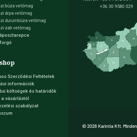
zi búza vetőmag
+36 30 9580 029
zi árpa vetőmag
szi durumbúza vetőmag
zi zab vetőmag
Káposztarepce
forgó
shop
nos Szerződési Feltételek
ási információk
tási költségek és határidők
s a vásárlástól
zelési szabályzat
sszum
© 2026 Karintia Kft. Minden