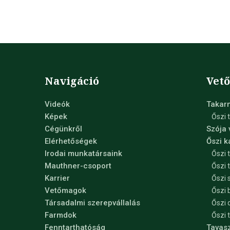
Navigáció
Vet
Videók
Takar
Képek
Őszi 
Cégünkről
Szója
Elérhetőségek
Őszi 
Irodai munkatársaink
Őszi 
Mauthner-csoport
Őszi 
Karrier
Őszi 
Vetőmagok
Őszi 
Társadalmi szerepvállalás
Őszi 
Farmdok
Őszi 
Fenntarthatóság
Tavas