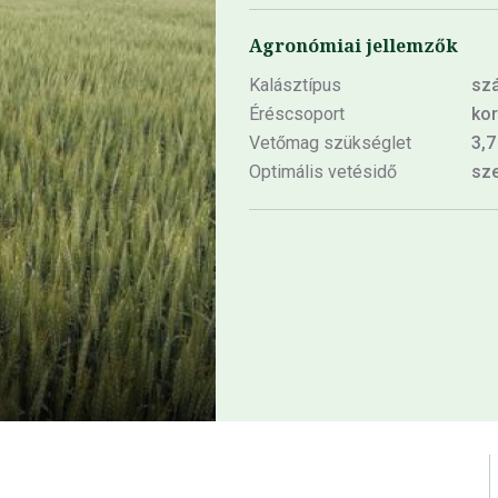
Agronómiai jellemzők
Kalásztípus
szá
Éréscsoport
kor
Vetőmag szükséglet
3,7
Optimális vetésidő
sze