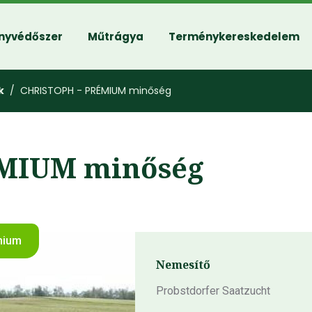
nyvédőszer
Műtrágya
Terménykereskedelem
k
/ CHRISTOPH - PRÉMIUM minőség
ÉMIUM minőség
mium
Nemesítő
Probstdorfer Saatzucht