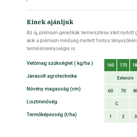
Kinek ajánljuk
Az új, prémium genetikák termesztése iránt nyitott
akik a prémium minőség mellett fontos tényezőként
termésmennyiségre is.
Vetőmag szükséglet ( kg/ha )
160
170
1
Javasolt agrotechnika
Extenzív
Növény magasság (cm)
60
70
8
Lisztminőség
C
Termőképesség (t/ha)
1
2