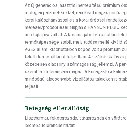
Az új generációs, ausztriai nemesítésű prémium ősz
reológiai paraméterekkel, rendkívül magas minőségg
korai kalászhányással és a korai éréssel rendelk
mérései/próbaőrlései alapján a PANNON RÉGIÓ ke
adó fajtájává válhat. A koraiságából és az átlag fel
termőképessége stabil, mely tudása mellé kiváló süt
AGES állami kísérletekben képes volt a prémium búz
feletti termésátlagot teljesíteni. A szálkás kalászú
közepesen alacsony szármagasság jellemzi. A pen
szembeni toleranciája magas. A kimagasló alkalm
minőségű, alacsonyabb vízellátású talajokon is sta
teljesít.
Betegség ellenállóság
Lisztharmat, feketerozsda, sárgarozsda és vörös
jelentős toleranciát mutat.