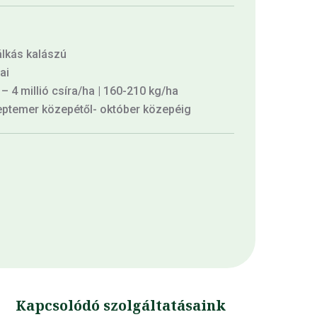
lkás kalászú
ai
 – 4 millió csíra/ha | 160-210 kg/ha
ptemer közepétől- október közepéig
Kapcsolódó szolgáltatásaink