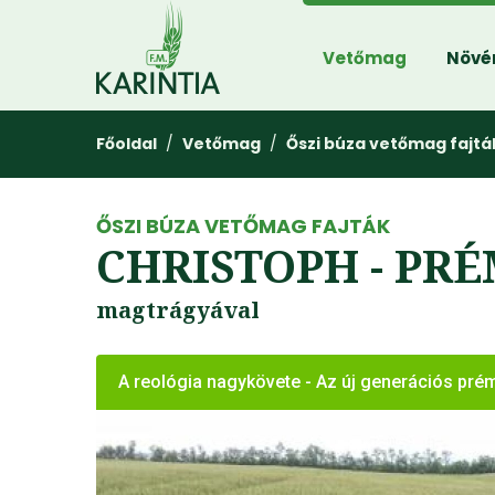
Vetőmag
Növé
Főoldal
/
Vetőmag
/
Őszi búza vetőmag fajtá
ŐSZI BÚZA VETŐMAG FAJTÁK
CHRISTOPH - PR
magtrágyával
A reológia nagykövete - Az új generációs pré