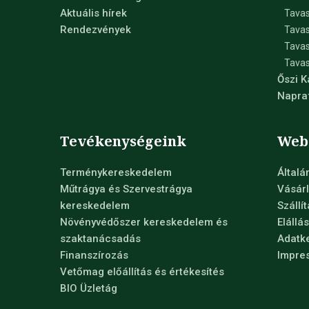
Aktuális hírek
Tavas
Rendezvények
Tavas
Tava
Tavas
Őszi 
Napra
Tevékenységeink
Web
Terménykereskedelem
Általá
Műtrágya és Szervestrágya
Vásárl
kereskedelem
Szállí
Növényvédőszer kereskedelem és
Elállá
szaktanácsadás
Adatke
Finanszírozás
Impre
Vetőmag előállítás és értékesítés
BIO Üzletág