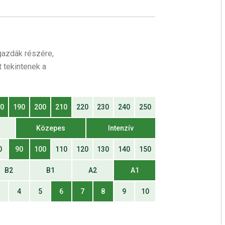
 gazdák részére,
 tekintenek a
80
190
200
210
220
230
240
250
Közepes
Intenzív
0
90
100
110
120
130
140
150
B2
B1
A2
A1
3
4
5
6
7
8
9
10