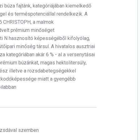
i búza fajtánk, kategóriájában kiemelkedő
el és terméspotenciállal rendelkezik. A
ező CHRISTOPH, a malmok
dvelt prémium minőséget
etti N hasznosító képességéből kifolyólag,
őipari minőség társul. A hivatalos ausztriai
a kategóriában akár 6 % - al a versenytásai
 prémium búzánkat, magas hektolitersúly,
ész illetve a rozsdabetegségekkel
azkodóképessége miatt a gyengébb
bilabban
rozsdával szemben