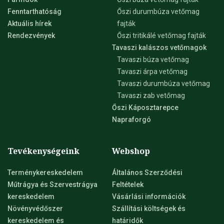
Fenntarthatóság
Őszi durumbúza vetőmag
Aktuális hírek
fajták
Rendezvények
Őszi tritikálé vetőmag fajták
Tavaszi kalászos vetőmagok
Tavaszi búza vetőmag
Tavaszi árpa vetőmag
Tavaszi durumbúza vetőmag
Tavaszi zab vetőmag
Őszi Káposztarepce
Napraforgó
Tevékenységeink
Webshop
Terménykereskedelem
Általános Szerződési
Műtrágya és Szervestrágya
Feltételek
kereskedelem
Vásárlási információk
Növényvédőszer
Szállítási költségek és
kereskedelem és
határidők