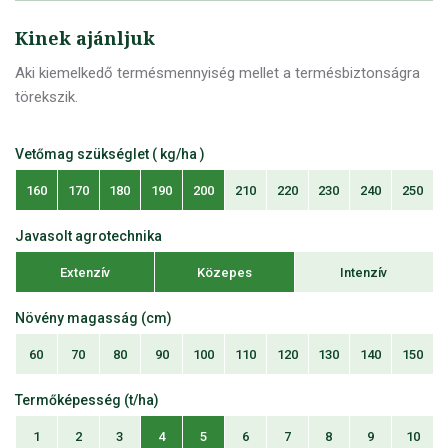
Kinek ajánljuk
Aki kiemelkedő termésmennyiség mellet a termésbiztonságra
törekszik.
Vetőmag szükséglet ( kg/ha )
160
170
180
190
200
210
220
230
240
250
Javasolt agrotechnika
Extenzív
Közepes
Intenzív
Növény magasság (cm)
60
70
80
90
100
110
120
130
140
150
Termőképesség (t/ha)
1
2
3
4
5
6
7
8
9
10