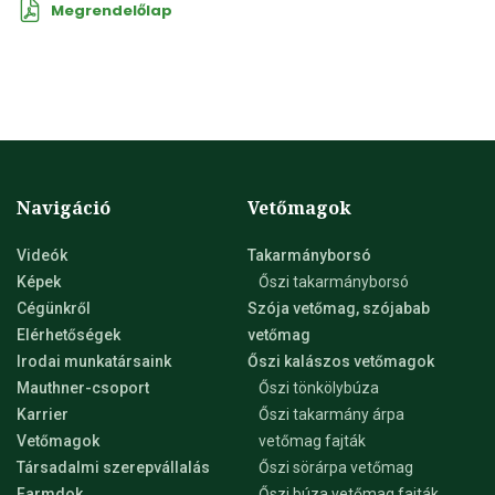
Megrendelőlap
Navigáció
Vetőmagok
Videók
Takarmányborsó
Képek
Őszi takarmányborsó
Cégünkről
Szója vetőmag, szójabab
Elérhetőségek
vetőmag
Irodai munkatársaink
Őszi kalászos vetőmagok
Mauthner-csoport
Őszi tönkölybúza
Karrier
Őszi takarmány árpa
Vetőmagok
vetőmag fajták
Társadalmi szerepvállalás
Őszi sörárpa vetőmag
Farmdok
Őszi búza vetőmag fajták