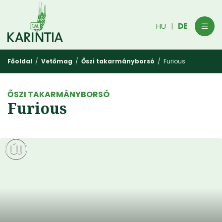
HU
DE
|
Főoldal
/
Vetőmag
/
Őszi takarmányborsó
/ Furious
ŐSZI TAKARMÁNYBORSÓ
Furious