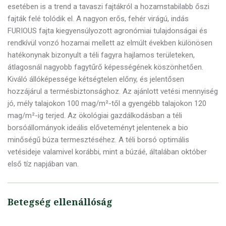
esetében is a trend a tavaszi fajtákról a hozamstabilabb őszi
fajták felé tolódik el. A nagyon erős, fehér virágú, indás
FURIOUS fajta kiegyensúlyozott agronómiai tulajdonságai és
rendkívül vonzó hozamai mellett az elmúlt években különösen
hatékonynak bizonyult a téli fagyra hajlamos területeken,
átlagosnál nagyobb fagytűrő képességének köszönhetően.
Kiváló állóképessége kétségtelen előny, és jelentősen
hozzájárul a termésbiztonsághoz. Az ajánlott vetési mennyiség
jó, mély talajokon 100 mag/m²-től a gyengébb talajokon 120
mag/m²-ig terjed. Az ökológiai gazdálkodásban a téli
borsóállományok ideális előveteményt jelentenek a bio
minőségű búza termesztéséhez. A téli borsó optimális
vetésideje valamivel korábbi, mint a búzáé, általában október
első tíz napjában van.
Betegség ellenállóság