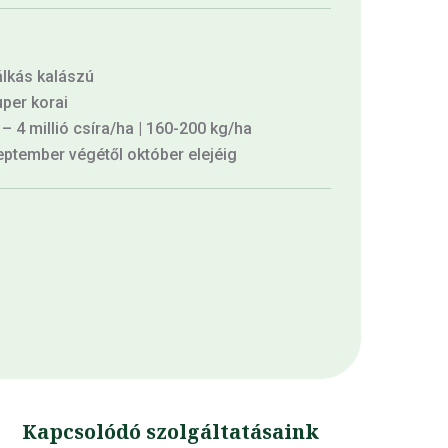
lkás kalászú
per korai
 – 4 millió csíra/ha | 160-200 kg/ha
ptember végétől október elejéig
Kapcsolódó szolgáltatásaink