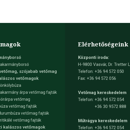
őmagok
Elérhetőségeink
mányborsó
Központi iroda:
H-9800 Vasvár, Dr. Tretter L
takarmányborsó
 vetőmag, szójabab vetőmag
Telefon: +36 94 572 050
kalászos vetőmagok
Fax: +36 94 572 056
tönkölybúza
takarmány árpa vetőmag fajták
Vetőmag kereskedelem
sörárpa vetőmag
Telefon:
+36 94 572 054
búza vetőmag fajták
+36 30 9572 888
durumbúza vetőmag fajták
tritikálé vetőmag fajták
Műtrágya kereskedelem
zi kalászos vetőmagok
Telefon:
+36 94 572 054