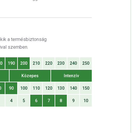
akik a termésbiztonság
zival szemben.
80
190
200
210
220
230
240
250
Közepes
Intenzív
0
90
100
110
120
130
140
150
3
4
5
6
7
8
9
10