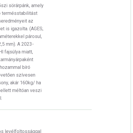
őszi sörárpánk, amely
 termésstabilitást
éseredményeit az
t is igazolta. (AGES,
améterekkel párosul,
2,5 mm). A 2023-
l fajsúlya miatt,
akarmányárpaként
éshozammal bíró
övetően szívesen
sony, akár 160kg/ ha
llett méltóan veszi
.
os levélfoltossággal