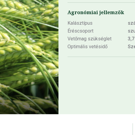
Agronómiai jellemzők
Kalásztípus
szá
Éréscsoport
szu
Vetőmag szükséglet
3,7
Optimális vetésidő
Sze