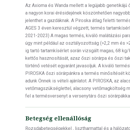
Az Axioma és Wanda mellett a legújabb genetikájú 
a nagyon korai érésidejének köszönhetően nagyobb
jelenthet a gazdáknak. A Piroska átlag feletti term
AGES 3 éven keresztül végzett, termés tartamkísérle
2021-2023) A magas termés, kiváló malátázási par
úgy mint például az osztályozottság (>2,2 mm és >
ig tartó tartamkísérlet során vizsgált magas, 68 kg/H
kettős hasznosítását, azaz őszi sörárpa és őszi t
történő vetését egyaránt javasoljuk. A kiváló term
PIROSKA őszi sörárpánkra a termés minősítését k
adunk Önnek is vételi ajánlatot. A PIROSKA, az alac
vetőmagszükséglettel, alacsony vetőmagköltség me
fel a termésversenyt a versenytárs őszi sörárpákkal
Betegség ellenállóság
Rozsdabetegségekkel , lisztharmattal és a hálózat