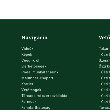
Navigáció
Vet
Videók
Takar
Képek
Őszi 
Cégünkről
Szója
Elérhetőségek
Őszi 
Irodai munkatársaink
Őszi 
Mauthner-csoport
Őszi 
Karrier
Őszi 
Vetőmagok
Őszi 
Társadalmi szerepvállalás
Őszi 
Farmdok
Őszi 
Fenntarthatóság
Tavas