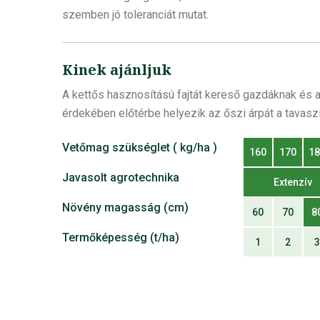
szemben jó toleranciát mutat.
Kinek ajánljuk
A kettős hasznosítású fajtát kereső gazdáknak és 
érdekében előtérbe helyezik az őszi árpát a tavas
Vetőmag szükséglet ( kg/ha )
160
170
1
Javasolt agrotechnika
Extenzív
Növény magasság (cm)
60
70
8
Termőképesség (t/ha)
1
2