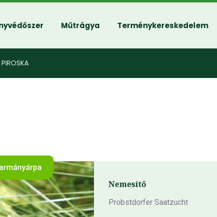
nyvédőszer
Műtrágya
Terménykereskedelem
PIROSKA
karmányárpa
Nemesítő
Probstdorfer Saatzucht