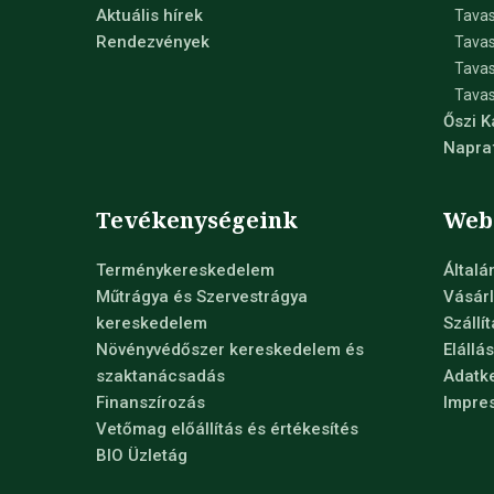
Aktuális hírek
Tavas
Rendezvények
Tavas
Tava
Tavas
Őszi 
Napra
Tevékenységeink
Web
Terménykereskedelem
Általá
Műtrágya és Szervestrágya
Vásárl
kereskedelem
Szállí
Növényvédőszer kereskedelem és
Elállá
szaktanácsadás
Adatke
Finanszírozás
Impre
Vetőmag előállítás és értékesítés
BIO Üzletág