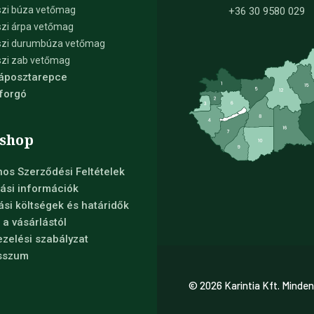
zi búza vetőmag
+36 30 9580 029
zi árpa vetőmag
szi durumbúza vetőmag
zi zab vetőmag
Káposztarepce
forgó
shop
nos Szerződési Feltételek
ási információk
tási költségek és határidők
s a vásárlástól
zelési szabályzat
sszum
© 2026 Karintia Kft. Minden