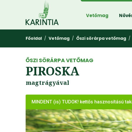
Vetőmag
Növé
Főoldal
/
Vetőmag
/
Őszi sörárpa vetőmag
/ 
ŐSZI SÖRÁRPA VETŐMAG
PIROSKA
magtrágyával
MINDENT (is) TUDOK! kettős hasznosítású ta