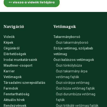
<< vissza a videók listájára
Navigáció
Vetőmagok
Videók
Takarmányborsó
Képek
Őszi takarmányborsó
Cégünkről
Szója vetőmag, szójabab
Elérhetőségek
vetőmag
Irodai munkatársaink
Őszi kalászos vetőmagok
Mauthner-csoport
Őszi tönkölybúza
Karrier
Őszi takarmány árpa
Vetőmagok
vetőmag fajták
Társadalmi szerepvállalás
Őszi sörárpa vetőmag
Farmdok
Őszi búza vetőmag fajták
Fenntarthatóság
Őszi durumbúza vetőmag
Aktuális hírek
fajták
Rendezvények
Őszi tritikálé vetőmag fajták