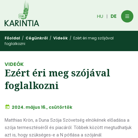
HU
DE
|
Főoldal
/
Cégünkről
/
Videók
/ Ezért éri meg szójával
foglalkozni
VIDEÓK
Ezért éri meg szójával
foglalkozni
2024. május 16., csütörtök
Matthias Krön, a Duna Szója Szövetség elnökének előadása a
szója termesztéséről és piacáról. Többek között megtudhatjuk
azt is, hogy szükséges-e a N pótlása a szójánál.