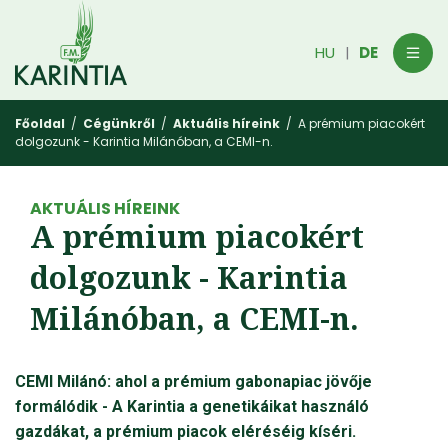
HU
DE
|
Főoldal
/
Cégünkről
/
Aktuális híreink
/ A prémium piacokért
dolgozunk - Karintia Milánóban, a CEMI-n.
AKTUÁLIS HÍREINK
A prémium piacokért
dolgozunk - Karintia
Milánóban, a CEMI-n.
CEMI Milánó: ahol a prémium gabonapiac jövője
formálódik - A Karintia a genetikáikat használó
gazdákat, a prémium piacok eléréséig kíséri.