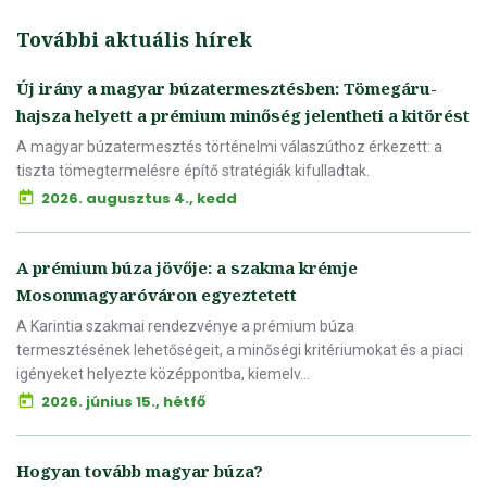
További aktuális hírek
Új irány a magyar búzatermesztésben: Tömegáru-
hajsza helyett a prémium minőség jelentheti a kitörést
A magyar búzatermesztés történelmi válaszúthoz érkezett: a
tiszta tömegtermelésre építő stratégiák kifulladtak.
2026. augusztus 4., kedd
A prémium búza jövője: a szakma krémje
Mosonmagyaróváron egyeztetett
A Karintia szakmai rendezvénye a prémium búza
termesztésének lehetőségeit, a minőségi kritériumokat és a piaci
igényeket helyezte középpontba, kiemelv...
2026. június 15., hétfő
Hogyan tovább magyar búza?