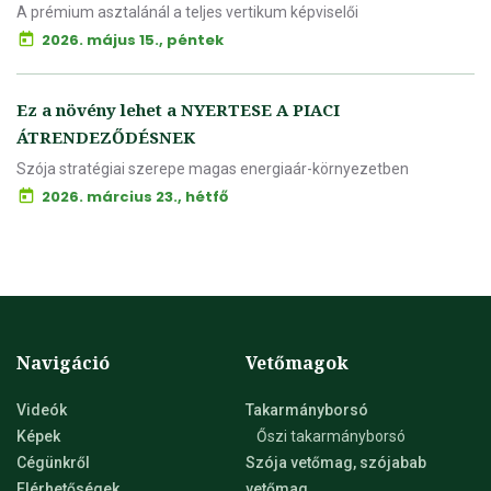
A prémium asztalánál a teljes vertikum képviselői
2026. május 15., péntek
Ez a növény lehet a NYERTESE A PIACI
ÁTRENDEZŐDÉSNEK
Szója stratégiai szerepe magas energiaár-környezetben
2026. március 23., hétfő
Navigáció
Vetőmagok
Videók
Takarmányborsó
Képek
Őszi takarmányborsó
Cégünkről
Szója vetőmag, szójabab
Elérhetőségek
vetőmag