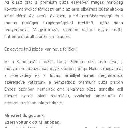
Az olasz piac a prémium búza esetében magas minőségi
követelményeket támaszt, amit az arra alkalmas búzafajtákkal
lehet elérni. Az elmúlt években, a bő termőképességű és a
magas reológiai tulajdonságokat mellőző fajták hazai
térnyerésével Magyarország szerepe sajnos egyre inkább
háttérbe szorult a prémium piacon.
Ez egyértelmű jelzés: van hova fejlődni.
Mi a Karintiánál hisszük, hogy Prémiumbúza termelése, a
magyar mezőgazdaság egyik kitörési pontja. Nálunk megvan az
a szenvedély és a tudás, amellyel ismét meghatározó
szereplővé válhatunk a nemzetközi prémium búza piacon.
Ehhez azonban nemcsak arra alkalmas búza genetika kell,
hanem nyitott piaci szemlélet, szakmai támogatás és
nemzetközi kapcsolatrendszer.
Mi ezért dolgozunk.
Ezért voltunk ott Milánóban.