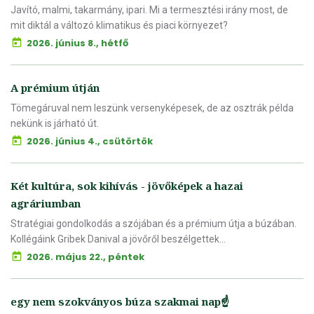
Javító, malmi, takarmány, ipari. Mi a termesztési irány most, de
mit diktál a változó klimatikus és piaci környezet?
2026. június 8., hétfő
A prémium útján
Tömegáruval nem leszünk versenyképesek, de az osztrák példa
nekünk is járható út.
2026. június 4., csütörtök
Két kultúra, sok kihívás - jövőképek a hazai
agráriumban
Stratégiai gondolkodás a szójában és a prémium útja a búzában.
Kollégáink Gribek Danival a jövőről beszélgettek...
2026. május 22., péntek
egy nem szokványos búza szakmai nap☝️