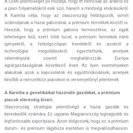
A CEMI jelentőségét jól mutatja, hogy itt nemcsak az árakról és
a piaci folyamatokról esik szó, hanem a minőségi elvárásokról.
A Karintia célja, hogy az olaszországi feldolgozók, ismét
számoljanak a hazai gabonával, a prémium termékek között is.
Hisszük, hogy a prémium gabona termesztése, az egyik
lehetséges kiút, ezért több tucat, a prémium termékek iránti
igényekről, a feldolgozóipari trendekről és azokról a
technológiai megoldásokról egyeztettünk, amelyek
véleményünk szerint meghatározzák Európa
agrárgazdaságának következő éveit. Az ilyen eseményeken
alakulnak azok a kapcsolatok és együttműködések, amelyek
később a nemzetközi piacokon is versenyelőnyt jelentenek.
A Karintia a genetikáikat használó gazdákat, a prémium
piacok eléréséig kíséri.
Olaszország stratégiai jelentőségű a hazai gazdák és
kereskedők számára. Ez ugyanis Magyarország legnagyobb és
legfontosabb exportpiaca. Azon dolgozunk, hogy ez a prémium
durum- és prémium lágybúza esetében is megvalósulhasson.