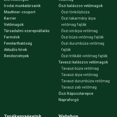
Irodai munkatársaink
Őszi kalászos vetőmagok
Mauthner-csoport
Őszi tönkölybúza
Karrier
Őszi takarmány árpa
Vetőmagok
vetőmag fajták
Társadalmi szerepvállalás
Őszi sörárpa vetőmag
Farmdok
Őszi búza vetőmag fajták
Fenntarthatóság
Őszi durumbúza vetőmag
Aktuális hírek
fajták
Rendezvények
Őszi tritikálé vetőmag fajták
Tavaszi kalászos vetőmagok
Tavaszi búza vetőmag
Tavaszi árpa vetőmag
Tavaszi durumbúza vetőmag
Tavaszi zab vetőmag
Őszi Káposztarepce
Napraforgó
Tevékenységeink
Webshop