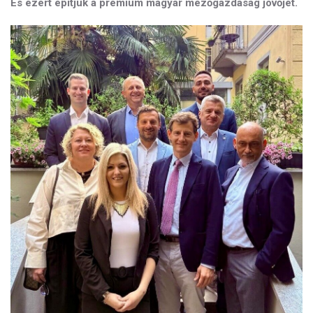
És ezért építjük a prémium magyar mezőgazdaság jövőjét.