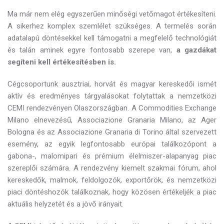
Ma már nem elég egyszerűen minőségi vetőmagot értékesíteni.
A sikerhez komplex szemlélet szükséges. A termelés során
adatalapú döntésekkel kell támogatni a megfelelő technológiát
és talán aminek egyre fontosabb szerepe van,
a gazdákat
segíteni kell értékesítésben is.
Cégcsoportunk ausztriai, horvát és magyar kereskedői ismét
aktív és eredményes tárgyalásokat folytattak a nemzetközi
CEMI rendezvényen Olaszországban. A Commodities Exchange
Milano elnevezésű, Associazione Granaria Milano, az Ager
Bologna és az Associazione Granaria di Torino által szervezett
esemény, az egyik legfontosabb európai találkozópont a
gabona-, malomipari és prémium élelmiszer-alapanyag piac
szereplői számára. A rendezvény kiemelt szakmai fórum, ahol
kereskedők, malmok, feldolgozók, exportőrök, és nemzetközi
piaci döntéshozók találkoznak, hogy közösen értékeljék a piac
aktuális helyzetét és a jövő irányait.