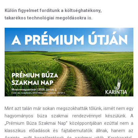
Külön figyelmet fordítunk a költséghatékony,
takarékos technológiai megoldásokra is.
Mint azt talán már sokan megszokhatták tőlünk, ismét nem egy
hagyományos búza szakmai rendezvénnyel készülünk. A
„Prémium Búza Szakmai Nap” középpontjában ezúttal nem a
klasszikus előadások és fajtabemutatók állnak, hanem az