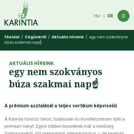
HU
DE
|
Főoldal
/
Cégünkről
/
Aktuális híreink
/ egy nem szokványos
búza szakmai nap☝️
AKTUÁLIS HÍREINK
egy nem szokványos
búza szakmai nap☝️
A prémium asztalánál a teljes vertikum képviselői
A Karintia hosszú távon, tudatosan és következetesen építi a
prémium irányt. Egyre többen beszélnek már a minőség
fontosságáról, sőt prémiumról, integrációról is — de kevesen