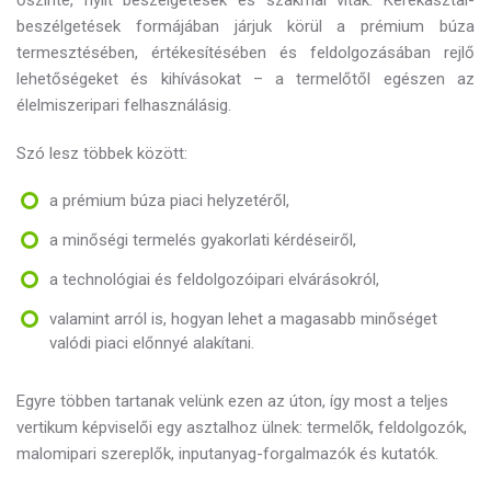
őszinte, nyílt beszélgetések és szakmai viták. Kerekasztal-
beszélgetések formájában járjuk körül a prémium búza
termesztésében, értékesítésében és feldolgozásában rejlő
lehetőségeket és kihívásokat – a termelőtől egészen az
élelmiszeripari felhasználásig.
Szó lesz többek között:
a prémium búza piaci helyzetéről,
a minőségi termelés gyakorlati kérdéseiről,
a technológiai és feldolgozóipari elvárásokról,
valamint arról is, hogyan lehet a magasabb minőséget
valódi piaci előnnyé alakítani.
Egyre többen tartanak velünk ezen az úton, így most a teljes
vertikum képviselői egy asztalhoz ülnek: termelők, feldolgozók,
malomipari szereplők, inputanyag-forgalmazók és kutatók.