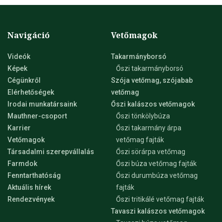
Navigáció
Vetőmagok
Videók
Takarmányborsó
Képek
Őszi takarmányborsó
Cégünkről
Szója vetőmag, szójabab
Elérhetőségek
vetőmag
Irodai munkatársaink
Őszi kalászos vetőmagok
Mauthner-csoport
Őszi tönkölybúza
Karrier
Őszi takarmány árpa
Vetőmagok
vetőmag fajták
Társadalmi szerepvállalás
Őszi sörárpa vetőmag
Farmdok
Őszi búza vetőmag fajták
Fenntarthatóság
Őszi durumbúza vetőmag
Aktuális hírek
fajták
Rendezvények
Őszi tritikálé vetőmag fajták
Tavaszi kalászos vetőmagok