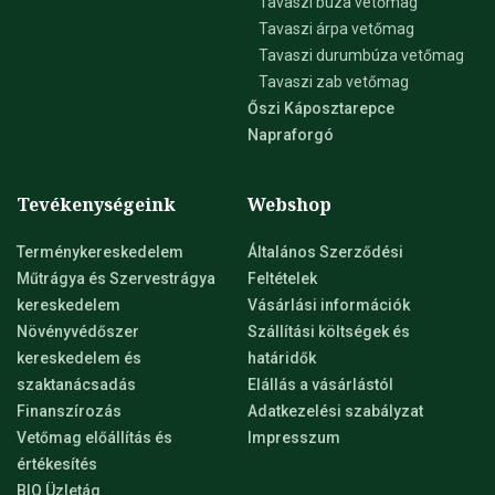
Tavaszi búza vetőmag
Tavaszi árpa vetőmag
Tavaszi durumbúza vetőmag
Tavaszi zab vetőmag
Őszi Káposztarepce
Napraforgó
Tevékenységeink
Webshop
Terménykereskedelem
Általános Szerződési
Műtrágya és Szervestrágya
Feltételek
kereskedelem
Vásárlási információk
Növényvédőszer
Szállítási költségek és
kereskedelem és
határidők
szaktanácsadás
Elállás a vásárlástól
Finanszírozás
Adatkezelési szabályzat
Vetőmag előállítás és
Impresszum
értékesítés
BIO Üzletág