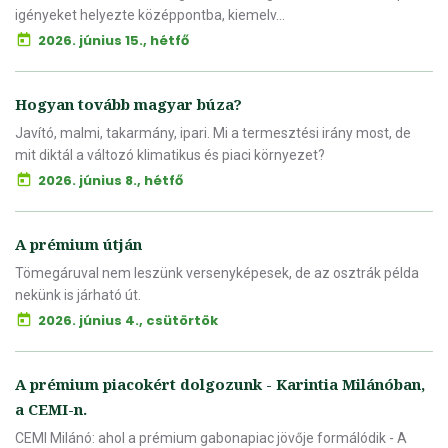
igényeket helyezte középpontba, kiemelv...
2026. június 15., hétfő
Hogyan tovább magyar búza?
Javító, malmi, takarmány, ipari. Mi a termesztési irány most, de
mit diktál a változó klimatikus és piaci környezet?
2026. június 8., hétfő
A prémium útján
Tömegáruval nem leszünk versenyképesek, de az osztrák példa
nekünk is járható út.
2026. június 4., csütörtök
A prémium piacokért dolgozunk - Karintia Milánóban,
a CEMI-n.
CEMI Milánó: ahol a prémium gabonapiac jövője formálódik - A