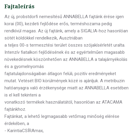
Fajtaleírás
Az új, probstdorfi nemesítésű ANNABELLA fajtánk érése igen
korai (00), kezdeti fejlődése erős, terméshozama pedig
rendkívül magas. Az új fajtánk, amely a SIGALIA-hoz hasonlóan
sötét köldökkel rendelkezik, Ausztriában
a teljes 00-s termesztési terület összes szójakísérletét uralta.
Intenzív fiatalkori fejlődésének és az egyértelműen magasabb
növekedésnek köszönhetően az ANNABELLA a talajárnyékolás
és a gyomelnyomás
fajtatulajdonságaiban átlagon felüli, pozitív eredményeket
mutat. Vetését BIO körülmények közé is ajánljuk. A metribuzin
hatóanyagra való érzékenysége miatt az ANNABELLA esetében
is el kell tekinteni a
vonatkozó termékek használatától, hasonlóan az ATACAMA
fajtánkhoz.
Fajtánkat, a lehető legmagasabb vetőmag minőség elérése
érdekében, a
- KarintiaCSÍRAmax,