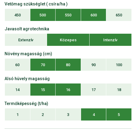
Vetőmag szükséglet ( csíra/ha )
450
500
550
600
650
Javasolt agrotechnika
Extenzív
Közepes
Intenzív
Növény magasság (cm)
60
70
80
90
100
Alsó hüvely magasság
14
15
16
17
18
Termőképesség (t/ha)
1
2
3
4
5