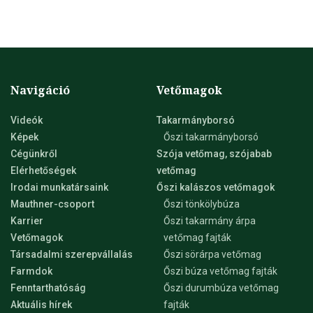
Navigáció
Vetőmagok
Videók
Takarmányborsó
Képek
Őszi takarmányborsó
Cégünkről
Szója vetőmag, szójabab
Elérhetőségek
vetőmag
Irodai munkatársaink
Őszi kalászos vetőmagok
Mauthner-csoport
Őszi tönkölybúza
Karrier
Őszi takarmány árpa
Vetőmagok
vetőmag fajták
Társadalmi szerepvállalás
Őszi sörárpa vetőmag
Farmdok
Őszi búza vetőmag fajták
Fenntarthatóság
Őszi durumbúza vetőmag
Aktuális hírek
fajták