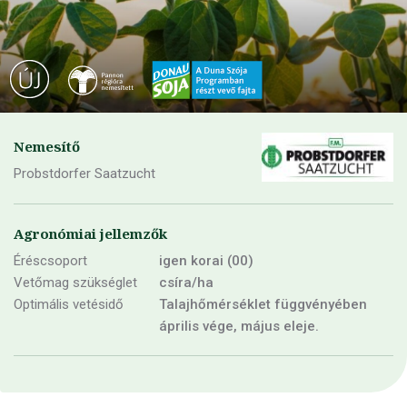
Nemesítő
Probstdorfer Saatzucht
Agronómiai jellemzők
Éréscsoport
igen korai (00)
Vetőmag szükséglet
csíra/ha
Optimális vetésidő
Talajhőmérséklet függvényében
április vége, május eleje.