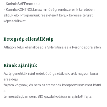
- KarintiaSAFEmax és a
- KarintiaKONTROLLmax minőségi rendszereink keretében
állítjuk elő. Programunk részleteiért kérjük keresse terület
képviselőinket.
Betegség ellenállóság
Átlagon felüli ellenállóság a Sklerotinia és a Peronospora ellen.
Kinek ajánljuk
Az új genetikák iránt érdeklődő gazdáknak, akik nagyon korai
érésidejű
fajtára vágynak, és nem szeretnének kompromisszumot kötni
a
termésátlagban sem. BIO gazdálkodásra is ajánlott fajta.