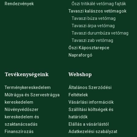
Rendezvények
Őszi tritikálé vetőmag fajták
Tavaszi kalászos vetőmagok
Tavaszi búza vetőmag
Tavaszi árpa vetőmag
Tavaszi durumbúza vetőmag
Tavaszi zab vetőmag
Őszi Káposztarepce
Napraforgó
Tevékenységeink
Webshop
Terménykereskedelem
Általános Szerződési
Műtrágya és Szervestrágya
Feltételek
kereskedelem
Vásárlási információk
Növényvédőszer
Szállítási költségek és
kereskedelem és
határidők
szaktanácsadás
Elállás a vásárlástól
Finanszírozás
Adatkezelési szabályzat