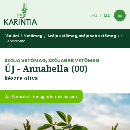
HU
DE
|
Főoldal
/
Vetőmag
/
Szója vetőmag, szójabab vetőmag
/ ÚJ
- Annabella
SZÓJA VETŐMAG, SZÓJABAB VETŐMAG
ÚJ - Annabella (00)
készre oltva
ÚJ! Korai érés + magas terméshozam