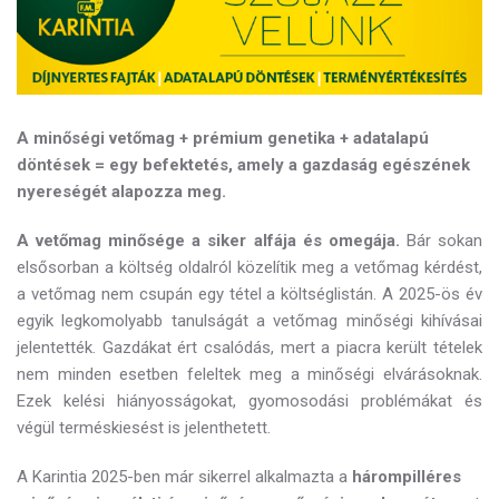
A minőségi vetőmag + prémium genetika + adatalapú
döntések = egy befektetés, amely a gazdaság egészének
nyereségét alapozza meg.
A vetőmag minősége a siker alfája és omegája.
Bár sokan
elsősorban a költség oldalról közelítik meg a vetőmag kérdést,
a vetőmag nem csupán egy tétel a költséglistán. A 2025-ös év
egyik legkomolyabb tanulságát a vetőmag minőségi kihívásai
jelentették. Gazdákat ért csalódás, mert a piacra került tételek
nem minden esetben feleltek meg a minőségi elvárásoknak.
Ezek kelési hiányosságokat, gyomosodási problémákat és
végül terméskiesést is jelenthetett.
A Karintia 2025-ben már sikerrel alkalmazta a
hárompilléres