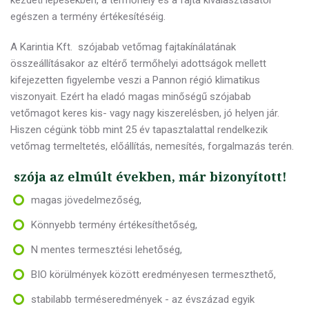
kezdeti lépésekben, a termőhely és a fajta kiválasztásától
egészen a termény értékesítéséig.
A Karintia Kft. szójabab vetőmag fajtakínálatának
összeállításakor az eltérő termőhelyi adottságok mellett
kifejezetten figyelembe veszi a Pannon régió klimatikus
viszonyait. Ezért ha eladó magas minőségű szójabab
vetőmagot keres kis- vagy nagy kiszerelésben, jó helyen jár.
Hiszen cégünk több mint 25 év tapasztalattal rendelkezik
vetőmag termeltetés, előállítás, nemesítés, forgalmazás terén.
szója az elmúlt években, már bizonyított!
magas jövedelmezőség,
Könnyebb termény értékesíthetőség,
N mentes termesztési lehetőség,
BIO körülmények között eredményesen termeszthető,
stabilabb terméseredmények - az évszázad egyik