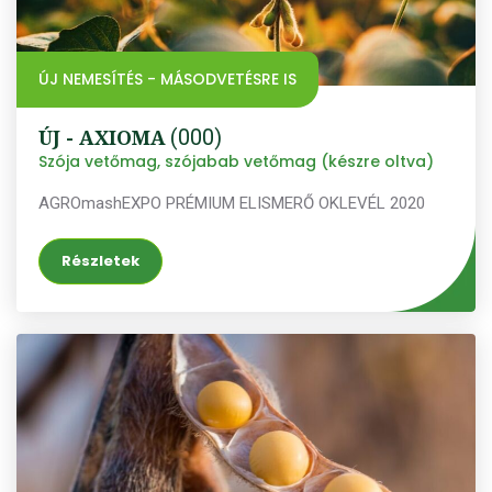
ÚJ NEMESÍTÉS - MÁSODVETÉSRE IS
ÚJ - AXIOMA
(000)
Szója vetőmag, szójabab vetőmag (készre oltva)
AGROmashEXPO PRÉMIUM ELISMERŐ OKLEVÉL 2020
Részletek