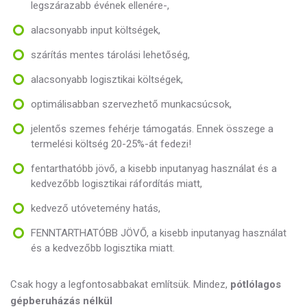
legszárazabb évének ellenére-,
alacsonyabb input költségek,
szárítás mentes tárolási lehetőség,
alacsonyabb logisztikai költségek,
optimálisabban szervezhető munkacsúcsok,
jelentős szemes fehérje támogatás. Ennek összege a
termelési költség 20-25%-át fedezi!
fentarthatóbb jövő, a kisebb inputanyag használat és a
kedvezőbb logisztikai ráfordítás miatt,
kedvező utóvetemény hatás,
FENNTARTHATÓBB JÖVŐ, a kisebb inputanyag használat
és a kedvezőbb logisztika miatt.
Csak hogy a legfontosabbakat említsük. Mindez,
pótlólagos
gépberuházás nélkül