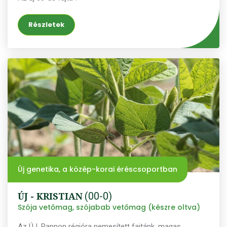
Részletek
Új genetika, a közép-korai éréscsoportban
ÚJ - KRISTIAN
(00-0)
Szója vetőmag, szójabab vetőmag (készre oltva)
Az ÚJ, Pannon régióra nemesített fajtánk, magas