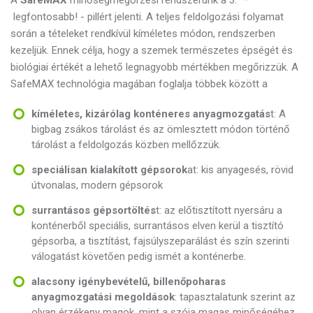
A
SafeMAX
minőségmegőrzési rendszerünk a
3. –
legfontosabb! - pillért jelenti. A teljes feldolgozási folyamat
során a tételeket rendkívül kíméletes módon, rendszerben
kezeljük. Ennek célja, hogy a szemek természetes épségét és
biológiai értékét a lehető legnagyobb mértékben megőrizzük. A
SafeMAX technológia magában foglalja többek között a
kíméletes, kizárólag konténeres anyagmozgatás
t: A
bigbag zsákos tárolást és az ömlesztett módon történő
tárolást a feldolgozás közben mellőzzük.
speciálisan kialakított gépsorok
at: kis anyagesés, rövid
útvonalas, modern gépsorok
surrantásos gépsortöltés
t: az előtisztított nyersáru a
konténerből speciális, surrantásos elven kerül a tisztító
gépsorba, a tisztítást, fajsúlyszeparálást és szín szerinti
válogatást követően pedig ismét a konténerbe.
alacsony igénybevételű, billenőpoharas
anyagmozgatási megoldások
: tapasztalatunk szerint az
olyan érzékeny magok, mint a szója magas minőségéhez