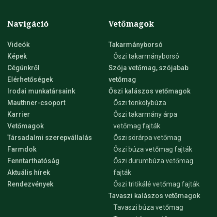
egyre nagyobb figyelmet érdemlő fehérjetartalom
tekintetében magas értékekkel találkozhatunk. A hazai és
Navigáció
Vetőmagok
a horvátországi állami fajtaelismerés során végzett
tesztek kiemelkedő eredményeket mutattak. Az
Videók
Takarmányborsó
ALHAMBRA különösen a 2024 nyarán Magyarországon
Képek
Őszi takarmányborsó
uralkodó rendkívül száraz, hőstresszes körülmények
Cégünkről
Szója vetőmag, szójabab
között tűnt ki, a terméshozamot tekintve több éven
Elérhetőségek
vetőmag
keresztül felülmúlta az összes releváns referenciafajtát.
Irodai munkatársaink
Őszi kalászos vetőmagok
Fajtánkat, a lehető legmagasabb vetőmag minőség
Mauthner-csoport
Őszi tönkölybúza
elérése érdekében, a - KarintiaCSÍRAmax, -
Karrier
Őszi takarmány árpa
KarintiaSAFEmax és a - KarintiaKONTROLLmax minőségi
Vetőmagok
vetőmag fajták
rendszereink keretében állítjuk elő. Programunk
Társadalmi szerepvállalás
Őszi sörárpa vetőmag
részleteiért kérjük keresse terület képviselőinket.
Farmdok
Őszi búza vetőmag fajták
Fenntarthatóság
Őszi durumbúza vetőmag
Aktuális hírek
fajták
Rendezvények
Őszi tritikálé vetőmag fajták
Tavaszi kalászos vetőmagok
Tavaszi búza vetőmag