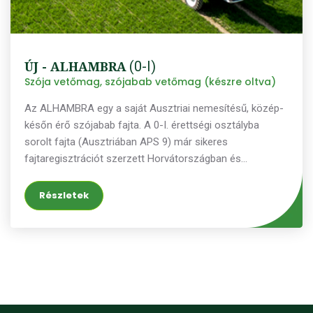
ÚJ - ALHAMBRA
(0-I)
Szója vetőmag, szójabab vetőmag (készre oltva)
Az ALHAMBRA egy a saját Ausztriai nemesítésű, közép-
későn érő szójabab fajta. A 0-I. érettségi osztályba
sorolt fajta (Ausztriában APS 9) már sikeres
fajtaregisztrációt szerzett Horvátországban és
Magyarországon is. Nemesítőházunk, a Probstdorfer
Saatzucht kifejezetten Ausztria, Magyarország és
Részletek
Horvátország termelői számára fejlesztette az
ALHAMBRA szójafajtát. Az ALHAMBRA intenzív kezdeti
fejlődéssel bír, így az állományok is viszonylag gyorsan
záródnak. Növényi felépítésének és erős elágazó
képességének köszönhetően az ALHAMBRA 50-75 cm-
es széles sortávolságokra is eredményesen
termeszthető. Pergésre nem hajlamos, az értékesítéskor