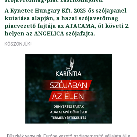
A Kynetec Hungary Kft. 2025-ös szójapanel
kutatása alapján, a hazai szójavetőmag
piacvezető fajtája az ATACAMA, őt követi 2.
helyen az ANGELICA szójafajta.
KÖSZÖNJÜK!
Büszkék vagyunk, Európa vezető szójanemesítő vállalata áll a