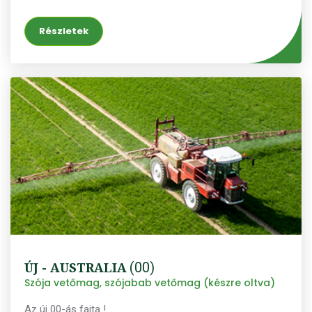
Részletek
ÚJ - AUSTRALIA
(00)
Szója vetőmag, szójabab vetőmag (készre oltva)
Az új 00-ás fajta !