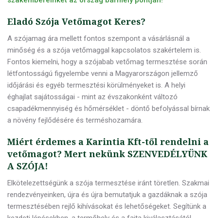
szakembereinket az ország bármely pontján!
Eladó Szója Vetőmagot Keres?
A szójamag ára mellett fontos szempont a vásárlásnál a
minőség és a szója vetőmaggal kapcsolatos szakértelem is.
Fontos kiemelni, hogy a szójabab vetőmag termesztése során
létfontosságú figyelembe venni a Magyarországon jellemző
időjárási és egyéb termesztési körülményeket is. A helyi
éghajlat sajátosságai - mint az évszakonként változó
csapadékmennyiség és hőmérséklet - döntő befolyással bírnak
a növény fejlődésére és terméshozamára.
Miért érdemes a Karintia Kft-től rendelni a
vetőmagot? Mert nekünk SZENVEDÉLYÜNK
A SZÓJA!
Elkötelezettségünk a szója termesztése iránt töretlen. Szakmai
rendezvényeinken, újra és újra bemutatjuk a gazdáknak a szója
termesztésében rejlő kihívásokat és lehetőségeket. Segítünk a