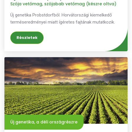
Szója vetőmag, szójabab vetőmag (készre oltva)
Új genetika Probstdorfból. Horvátországi kiemelkedő
terméseredményei miatt ígéretes fajtának mutatkozik.
Részletek
Új genetika, a déli országrészre