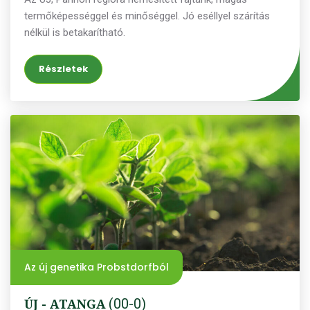
termőképességgel és minőséggel. Jó eséllyel szárítás
nélkül is betakarítható.
Részletek
Az új genetika Probstdorfból
ÚJ - ATANGA
(00-0)