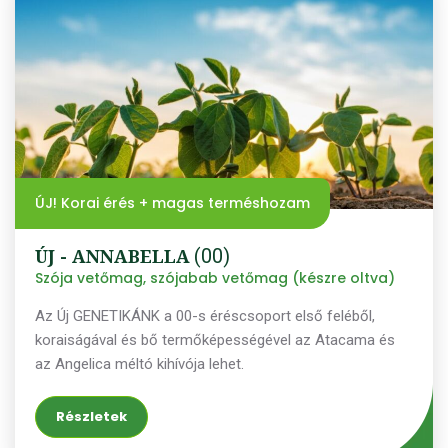
ÚJ! Korai érés + magas terméshozam
ÚJ - ANNABELLA
(00)
Szója vetőmag, szójabab vetőmag (készre oltva)
Az Új GENETIKÁNK a 00-s éréscsoport első feléből,
koraiságával és bő termőképességével az Atacama és
az Angelica méltó kihívója lehet.
Részletek