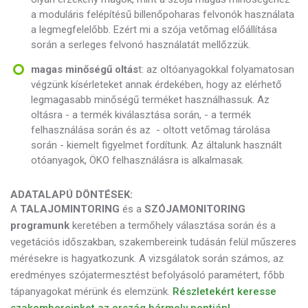
a moduláris felépítésű billenőpoharas felvonók használata
a legmegfelelőbb. Ezért mi a szója vetőmag előállítása
során a serleges felvonó használatát mellőzzük.
magas minőségű oltás
t: az oltóanyagokkal folyamatosan
végzünk kísérleteket annak érdekében, hogy az elérhető
legmagasabb minőségű terméket használhassuk. Az
oltásra - a termék kiválasztása során, - a termék
felhasználása során és az - oltott vetőmag tárolása
során - kiemelt figyelmet fordítunk. Az általunk használt
otóanyagok, ÖKO felhasználásra is alkalmasak.
ADATALAPÚ DÖNTÉSEK:
A
TALAJOMINTORING
és a
SZÓJAMONITORING
programunk
keretében a termőhely választása során és a
vegetációs időszakban, szakembereink tudásán felül műszeres
mérésekre is hagyatkozunk. A vizsgálatok során számos, az
eredményes szójatermesztést befolyásoló paramétert, főbb
tápanyagokat mérünk és elemzünk.
Részletekért keresse