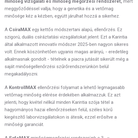
minőség vizsgálati és minőség megőrzési rendszerét,
mert
meggyőződéssel vallja, hogy a genetika és a vetőmag
minősége kéz a kézben, együtt járulhat hozzá a sikerhez.
A
CsíraMAX
egy
kettős módszertani alapú, ellenőrzés. Ez
szigorú, duális csíráztatási vizsgálatokat jelent. Ezt a Karintia
által alkalmazott innovatív módszer 2025-ben nagyon sikeres
volt. Ennek köszönhetően ugyanis magas arányú, - eredetileg
alkalmasnak gondolt - tételnek a piacra jutását sikerült még a
saját minőségellenőrzési szűrőrendszerünkön belül
megakadályozni.
A
KontrollMAX
ellenőrzési folyamat a
lehető legmagasabb
vetőmag minőség elérése érdekében alkalmazzuk. Ez azt
jelenti, hogy kivétel nélkül minden Karintia szója tétel a
hagyományos hazai ellenőrzéseken felül, széles körű
kiegészítő laborvizsgálatokon is átesik, ezzel erősítve a
minőségi garanciát.