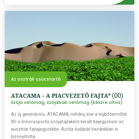
Az osztrák csúcstartó
ATACAMA - A PIACVEZETŐ FAJTA*
(00)
Szója vetőmag, szójabab vetőmag (készre oltva)
Az új generációs, ATACAMA, néhány éve a legbőtermőbb
00-s éréscsoportú szójafajtaként került bejegyzésre az
ausztriai fajtajegyzékbe. Azóta tudását hazánkban is
bizonyította.