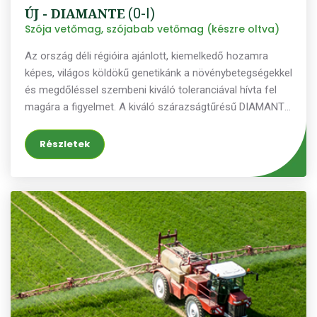
ÚJ - DIAMANTE
(0-I)
Szója vetőmag, szójabab vetőmag (készre oltva)
Az ország déli régióira ajánlott, kiemelkedő hozamra
képes, világos köldökű genetikánk a növénybetegségekkel
és megdőléssel szembeni kiváló toleranciával hívta fel
magára a figyelmet. A kiváló szárazságtűrésű DIAMANTE
pergésre nem hajlamos, így a „figyelmetlenebb” gazdák
értékes napokat nyerhetnek a megkésett betakarítás
Részletek
esetén. A fajta növénymagassága közepes, alsó
hüvelymagassága többnyire magas, ami a betakarítási
veszteséget nagyban csökkenti. Fajtánkat, a lehető
legmagasabb vetőmag minőség elérése érdekében, a -
KarintiaCSÍRAmax, - KarintiaSAFEmax és a -
KarintiaKONTROLLmax minőségi rendszereink keretében
állítjuk elő. Programunk részleteiért kérjük keresse terület
képviselőinket.