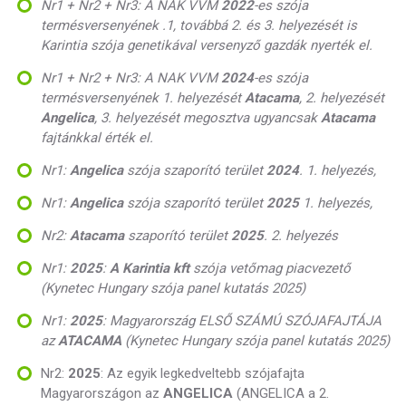
Nr1 + Nr2 + Nr3: A NAK VVM
2022
-es szója
termésversenyének .1, továbbá 2. és 3. helyezését is
Karintia szója genetikával versenyző gazdák nyerték el.
Nr1 + Nr2 + Nr3:
A NAK VVM
2024
-es szója
termésversenyének 1. helyezését
Atacama
, 2. helyezését
Angelica
, 3. helyezését megosztva ugyancsak
Atacama
fajtánkkal érték el.
Nr1:
Angelica
szója szaporító terület
2024
. 1. helyezés,
Nr1:
Angelica
szója szaporító terület
2025
1. helyezés,
Nr2:
Atacama
szaporító terület
2025
. 2. helyezés
Nr1:
2025
:
A Karintia kft
szója vetőmag piacvezető
(Kynetec Hungary szója panel kutatás 2025)
Nr1:
2025
: Magyarország ELSŐ SZÁMÚ SZÓJAFAJTÁJA
az
ATACAMA
(Kynetec Hungary szója panel kutatás 2025)
Nr2:
2025
: Az egyik legkedveltebb szójafajta
Magyarországon az
ANGELICA
(ANGELICA a 2.