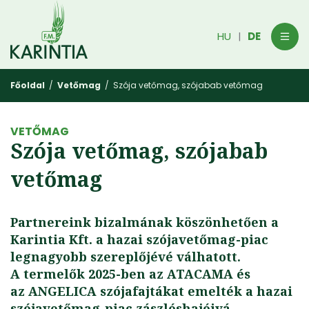
HU
DE
|
Főoldal
/
Vetőmag
/ Szója vetőmag, szójabab vetőmag
VETŐMAG
Szója vetőmag, szójabab
vetőmag
Partnereink bizalmának köszönhetően a
Karintia Kft. a hazai szójavetőmag-piac
legnagyobb szereplőjévé válhatott.
A termelők 2025-ben az ATACAMA és
az ANGELICA szójafajtákat emelték a hazai
szójavetőmag-piac zászlóshajóivá.