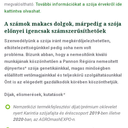
megvalósítható.
További információkat a szója érvekről ide
kattintva olvashat.
A számok makacs dolgok, márpedig a szója
előnyei igencsak számszerűsíthetőek
Szenvedélyünk a szója iránt megkérdőjelezhetetlen,
elkötelezettségünkkel pedig soha nem volt
probléma. Bízunk abban, hogy a nemesítőink kiváló
munkájának köszönhetően a Pannon Régióra nemesített
díjnyertes* szója genetikáinkkal, magas minőségben
előállított vetőmagjainkkal és teljeskörű szolgáltatásunkkal
Önt is az elégedett gazdálkodók körében köszönthetjük.
Díjak, elismerések, kutatások
*
Nemzetközi termékfejlesztési díjat/prémium oklevelet
nyert Karintia szójafajta és éréscsoport
2019
-ben illetve
2020
-ban, az AGROmashEXPO-n.