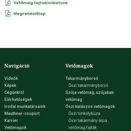
Vetőmag fajtakínálatunk
Megrendelőlap
Navigáció
Vetőmagok
Videók
Takarmányborsó
Képek
Őszi takarmányborsó
Cégünkről
Szója vetőmag, szójabab
Elérhetőségek
vetőmag
Irodai munkatársaink
Őszi kalászos vetőmagok
Mauthner-csoport
Őszi tönkölybúza
Karrier
Őszi takarmány árpa
Vetőmagok
vetőmag fajták