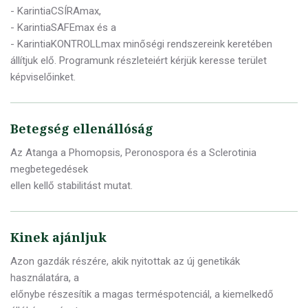
- KarintiaCSÍRAmax,
- KarintiaSAFEmax és a
- KarintiaKONTROLLmax minőségi rendszereink keretében
állítjuk elő. Programunk részleteiért kérjük keresse terület
képviselőinket.
Betegség ellenállóság
Az Atanga a Phomopsis, Peronospora és a Sclerotinia
megbetegedések
ellen kellő stabilitást mutat.
Kinek ajánljuk
Azon gazdák részére, akik nyitottak az új genetikák
használatára, a
előnybe részesítik a magas terméspotenciál, a kiemelkedő