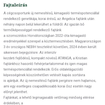
Fajtaleírás
A cégcsoportunk új nemesítésű, kimagasló terméspotenciállal
rendelkező genetikája, korai érésű, az Angelica fajtánk után
néhány napon belül lekerülhet a földről. Az igazán bő
termőképességgel rendelkező fajtánk
a szomszédos Horvátországban 2022-óta kimagasló
eredményekkel szerepel a köztermesztésben. Magyarországon
3 év országos NEBIH tesztelést követően, 2024 évben került
sikeresen bejegyzésre. Az intenzív
kezdeti fejlődésű, kompakt növésű ATANGA, a Kristian
fajtánkhoz hasonló fehérjetartalommal és igen magas
terméspotenciállal rendelkezik. Erős oldalelágazódó
képességének köszönhetően vetését kapás sortávra
is ajánljuk. Az új nemesítésű fajtánk pergésre nem hajlamos,
ami egy esetleges csapadékosabb korai ősz esetén nagy
előnyt jelenthet.
Fajtánkat, a lehető legmagasabb vetőmag minőség elérése
érdekében, a