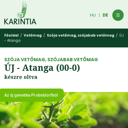
HU
DE
|
Főoldal
/
Vetőmag
/
Szója vetőmag, szójabab vetőmag
/ ÚJ
- Atanga
SZÓJA VETŐMAG, SZÓJABAB VETŐMAG
ÚJ - Atanga (00-0)
készre oltva
Az új genetika Probstdorfból