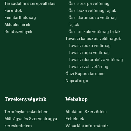
Társadalmi szerepvállalás
Őszi sörárpa vetőmag
Farmdok
Őszi búza vetőmag fajták
Fenntarthatóság
Őszi durumbúza vetőmag
Aktuális hírek
fajták
Rendezvények
Őszi tritikálé vetőmag fajták
Tavaszi kalászos vetőmagok
Tavaszi búza vetőmag
Tavaszi árpa vetőmag
Tavaszi durumbúza vetőmag
Tavaszi zab vetőmag
Őszi Káposztarepce
Napraforgó
Tevékenységeink
Webshop
Terménykereskedelem
Általános Szerződési
Műtrágya és Szervestrágya
Feltételek
kereskedelem
Vásárlási információk