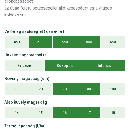
állóképességet,
az átlag feletti betegségellenálló képességet és a világos
köldökszínt.
Vetőmag szükséglet ( csíra/ha )
450
500
550
600
650
Javasolt agrotechnika
Extenzív
Közepes
Intenzív
Növény magasság (cm)
60
70
80
90
100
Alsó hüvely magasság
14
15
16
17
18
Termőképesség (t/ha)