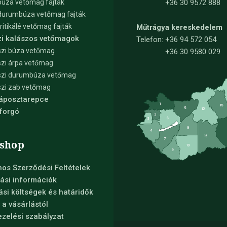
búza vetőmag fajták
+36 30 9572 888
durumbúza vetőmag fajták
tritikálé vetőmag fajták
Műtrágya kereskedelem
zi kalászos vetőmagok
Telefon:
+36 94 572 054
zi búza vetőmag
+36 30 9580 029
zi árpa vetőmag
szi durumbúza vetőmag
zi zab vetőmag
Káposztarepce
forgó
shop
nos Szerződési Feltételek
ási információk
tási költségek és határidők
s a vásárlástól
zelési szabályzat