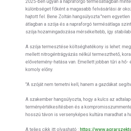
2025-ben ugyan a napraforgó termésátlagban minte
különbséget főként a magasabb felvásárlási ár okozt
hajtott fel. Bene Zoltán hangsúlyozta:"nem egyetle
átlagban a szója és a napraforgó termésátlaga szin
szója hozamingadozása mérsékeltebb, így stabilabb
A szója termesztése költséghatékony is lehet: me
mellett nitrogéntrágyázás nélkül termeszthető, korai 
elővetemény-hatása van. Emellett jobban tűri a hő- 
komoly előny.
"A szóját nem temetni kell, hanem a gazdákat segít
A szakember hangsúlyozta, hogy a kulcs az adtalap
terményértékesítésben és a kompromisszummentes
hosszú távon is versenyképes kultúra maradhat a h
A teljes cikk itt olvasható :
https://www.agrarszekt