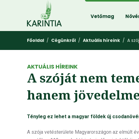
Vetőmag
Növé
Főoldal
/
Cégünkről
/
Aktuális híreink
/ A szó
AKTUÁLIS HÍREINK
A szóját nem teme
hanem jövedelme
Tényleg ez lehet a magyar földek új csodanöv
A szója vetésterülete Magyarországon az elmúlt év