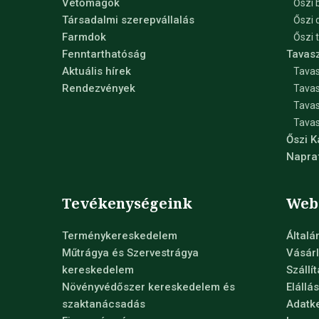
Vetőmagok
Őszi 
Társadalmi szerepvállalás
Őszi 
Farmdok
Őszi 
Fenntarthatóság
Tavas
Aktuális hírek
Tavas
Rendezvények
Tavas
Tava
Tavas
Őszi 
Napra
Tevékenységeink
Web
Terménykereskedelem
Általá
Műtrágya és Szervestrágya
Vásárl
kereskedelem
Szállí
Növényvédőszer kereskedelem és
Elállá
szaktanácsadás
Adatke