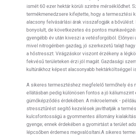
ismét 60 ezer hektár körüli szintre mérséklődhet. S
termékmenedzsere kifejtette, hogy a termesztési 
alacsony felvásárlási árak visszafogják a bővülést
bonyolult, de következetes és pontos munkavégzést
gyengébb év után kiveszi a vetésforgóból. Előnyei 
mivel nitrogénben gazdag, jó szerkezetű talajt hagy 
a hőstresszt. Virágzáskor viszont érzékeny a légkör
fekvésű területeken érzi jól magát. Gazdasági sz
kultúrákhoz képest alacsonyabb hektárköltséggel 
A sikeres termesztéshez megfelelő termőhely és 
ellátásban pedig különösen fontos a jó káliumszint 
gümőképződés érdekében. A mikroelemek - például a
stressztűrést segítő kezelések javíthatják a ter
kulcsfontosságú a gyommentes állomány kialakítá
gyenge; ennek érdekében a gyomirtást a terület ad
lépcsőben érdemes megvalósítani.A sikeres terme