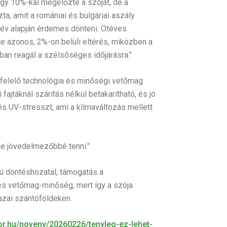
gy 10%-kal megelőzte a szóját, de a
a, amit a romániai és bulgáriai aszály
n év alapján érdemes dönteni. Ötéves
te azonos, 2%-on belüli eltérés, miközben a
an reagál a szélsőséges időjárásra."
gfelelő technológia és minőségi vetőmag
fajtáknál szárítás nélkül betakarítható, és jó
és UV-stresszt, ami a klímaváltozás mellett
ve jövedelmezőbbé tenni."
ú döntéshozatal, támogatás a
 vetőmag-minőség, mert így a szója
azai szántóföldeken.
or.hu/noveny/20260226/tenyleg-ez-lehet-