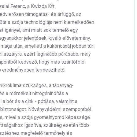
zalai Ferenc, a Kwizda Kft.
kedv erősen támogatás- és árfüggő, az
. Bár a szója technológiája nem kiemelkedően
 igényel, ami miatt sok termelő egy
ugyanakkor jelentősek: kiváló elővetemény,
maga után, emellett a kukoricánál jobban tűri
i aszályra, ezért leginkább párásabb, mély
empontból kedvező, hogy más szántóföldi
is eredményesen termeszthető.
mikroklíma szükséges, a tápanyag-
és a mérsékelt nitrogénindítás a
 bór és a cink - pótlása, valamint a
mésbiztonságot. Növényvédelmi szempontból
sa, mivel a szója gyomelnyomó képessége
ottságaihoz igazítva, szükség esetén több
sztéshez megfelelő termőhely és