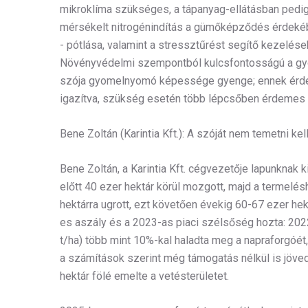
mikroklíma szükséges, a tápanyag-ellátásban pedig 
mérsékelt nitrogénindítás a gümőképződés érdekébe
- pótlása, valamint a stressztűrést segítő kezelése
Növényvédelmi szempontból kulcsfontosságú a gyo
szója gyomelnyomó képessége gyenge; ennek érdek
igazítva, szükség esetén több lépcsőben érdemes 
Bene Zoltán (Karintia Kft.): A szóját nem temetni k
Bene Zoltán, a Karintia Kft. cégvezetője lapunknak k
előtt 40 ezer hektár körül mozgott, majd a termelé
hektárra ugrott, ezt követően évekig 60-67 ezer hek
es aszály és a 2023-as piaci szélsőség hozta: 202
t/ha) több mint 10%-kal haladta meg a napraforgóét, 
a számítások szerint még támogatás nélkül is jöv
hektár fölé emelte a vetésterületet.