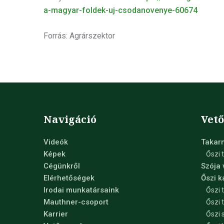
a-magyar-foldek-uj-csodanovenye-60674
Forrás: Agrárszektor
Navigáció
Vet
Videók
Takar
Képek
Őszi 
Cégünkről
Szója
Elérhetőségek
Őszi 
Irodai munkatársaink
Őszi 
Mauthner-csoport
Őszi 
Karrier
Őszi 