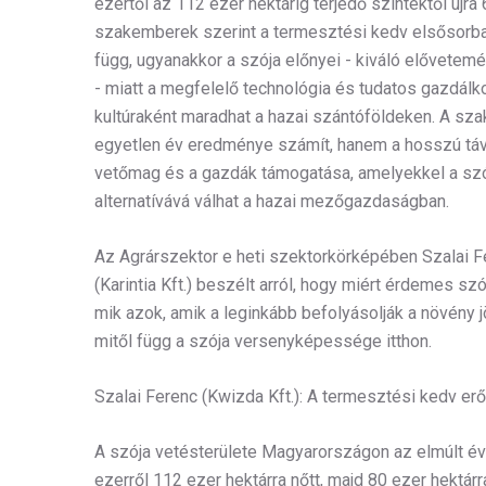
ezertől az 112 ezer hektárig terjedő szintektől újra 
szakemberek szerint a termesztési kedv elsősorban
függ, ugyanakkor a szója előnyei - kiváló elővetem
- miatt a megfelelő technológia és tudatos gazdálk
kultúraként maradhat a hazai szántóföldeken. A s
egyetlen év eredménye számít, hanem a hosszú távú
vetőmag és a gazdák támogatása, amelyekkel a sz
alternatívává válhat a hazai mezőgazdaságban.
Az Agrárszektor e heti szektorkörképében Szalai Fe
(Karintia Kft.) beszélt arról, hogy miért érdemes s
mik azok, amik a leginkább befolyásolják a növény jö
mitől függ a szója versenyképessége itthon.
Szalai Ferenc (Kwizda Kft.): A termesztési kedv e
A szója vetésterülete Magyarországon az elmúlt é
ezerről 112 ezer hektárra nőtt, majd 80 ezer hektárr