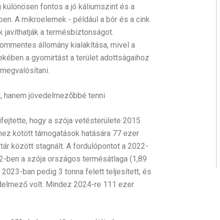
különösen fontos a jó káliumszint és a
n. A mikroelemek - például a bór és a cink
k javíthatják a termésbiztonságot.
mmentes állomány kialakítása, mivel a
ében a gyomirtást a terület adottságaihoz
megvalósítani.
ell, hanem jövedelmezőbbé tenni
ifejtette, hogy a szója vetésterülete 2015
shez kötött támogatások hatására 77 ezer
tár között stagnált. A fordulópontot a 2022-
2-ben a szója országos termésátlaga (1,89
2023-ban pedig 3 tonna felett teljesített, és
edelmező volt. Mindez 2024-re 111 ezer