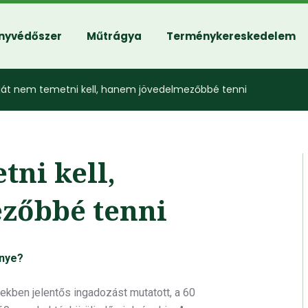
nyvédőszer
Műtrágya
Terménykereskedelem
ját nem temetni kell, hanem jövedelmezőbbé tenni
tni kell,
zőbbé tenni
énye?
ekben jelentős ingadozást mutatott, a 60