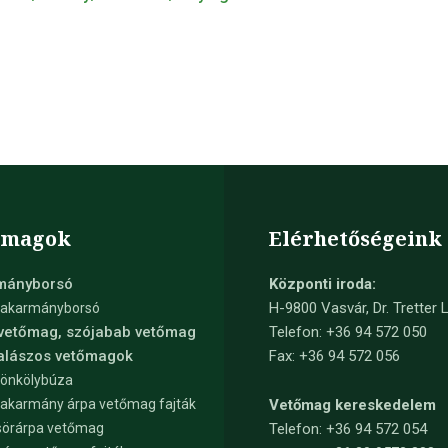
őmagok
Elérhetőségeink
mányborsó
Központi iroda:
H-9800 Vasvár, Dr. Tretter L
takarmányborsó
 vetőmag, szójabab vetőmag
Telefon: +36 94 572 050
kalászos vetőmagok
Fax: +36 94 572 056
tönkölybúza
takarmány árpa vetőmag fajták
Vetőmag kereskedelem
sörárpa vetőmag
Telefon:
+36 94 572 054