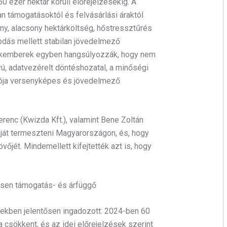
60 ezer hektár körüli előrejelzésekig. A
 támogatásoktól és felvásárlási áraktól
ény, alacsony hektárköltség, hőstressztűrés
odás mellett stabilan jövedelmező
zakemberek egyben hangsúlyozzák, hogy nem
, adatvezérelt döntéshozatal, a minőségi
ója versenyképes és jövedelmező
renc (Kwizda Kft.), valamint Bene Zoltán
zóját termeszteni Magyarországon, és, hogy
vőjét. Mindemellett kifejtették azt is, hogy
rősen támogatás- és árfüggő
vekben jelentősen ingadozott: 2024-ben 60
a csökkent, és az idei előrejelzések szerint