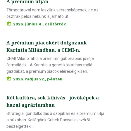
A prémium útján
Tömegáruval nem leszünk versenyképesek, de az
osztrák példa nekünk is járható út.
2026. június 4., csütörtök
A prémium piacokért dolgozunk -
Karintia Milánóban, a CEMI-n.
CEMI Milánó: ahol a prémium gabonapiac jövője
formálódik - A Karintia a genetikáikat használó
gazdákat, a prémium piacok eléréséig kíséri.
2026. május 22., péntek
Két kultúra, sok kihívás - jövőképek a
hazai agráriumban
Stratégiai gondolkodás a szójában és a prémium útja
a búzában. Kollégáink Gribek Danival a jövőről
beszélgettek...