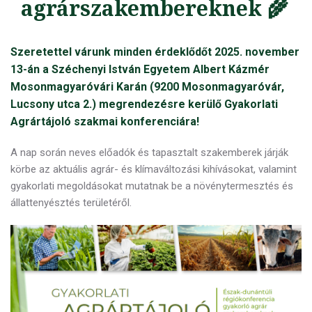
agrárszakembereknek 🌾
Szeretettel várunk minden érdeklődőt 2025. november
13-án a Széchenyi István Egyetem Albert Kázmér
Mosonmagyaróvári Karán (9200 Mosonmagyaróvár,
Lucsony utca 2.) megrendezésre kerülő Gyakorlati
Agrártájoló szakmai konferenciára!
A nap során neves előadók és tapasztalt szakemberek járják
körbe az aktuális agrár- és klímaváltozási kihívásokat, valamint
gyakorlati megoldásokat mutatnak be a növénytermesztés és
állattenyésztés területéről.