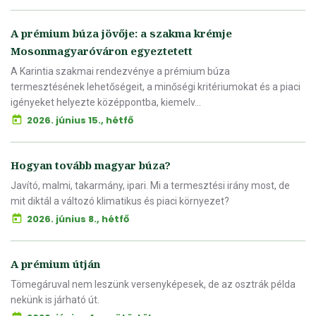
A prémium búza jövője: a szakma krémje
Mosonmagyaróváron egyeztetett
A Karintia szakmai rendezvénye a prémium búza
termesztésének lehetőségeit, a minőségi kritériumokat és a piaci
igényeket helyezte középpontba, kiemelv...
2026. június 15., hétfő
Hogyan tovább magyar búza?
Javító, malmi, takarmány, ipari. Mi a termesztési irány most, de
mit diktál a változó klimatikus és piaci környezet?
2026. június 8., hétfő
A prémium útján
Tömegáruval nem leszünk versenyképesek, de az osztrák példa
nekünk is járható út.