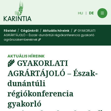
HU
DE
|
Főoldal
/
Cégünkről
/
Aktuális híreink
/ 🌾 GYAKORLATI
AGRÁRTÁJOLÓ – Észak-dunántúli régiókonferencia gyakorló
agrárszakembereknek 🌾
AKTUÁLIS HÍREINK
🌾 GYAKORLATI
AGRÁRTÁJOLÓ – Észak-
dunántúli
régiókonferencia
gyakorló