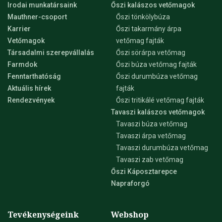
Irodai munkatársaink
Őszi kalászos vetőmagok
Mauthner-csoport
Őszi tönkölybúza
Karrier
Őszi takarmány árpa
Vetőmagok
vetőmag fajták
Társadalmi szerepvállalás
Őszi sörárpa vetőmag
Farmdok
Őszi búza vetőmag fajták
Fenntarthatóság
Őszi durumbúza vetőmag
Aktuális hírek
fajták
Rendezvények
Őszi tritikálé vetőmag fajták
Tavaszi kalászos vetőmagok
Tavaszi búza vetőmag
Tavaszi árpa vetőmag
Tavaszi durumbúza vetőmag
Tavaszi zab vetőmag
Őszi Káposztarepce
Napraforgó
Tevékenységeink
Webshop