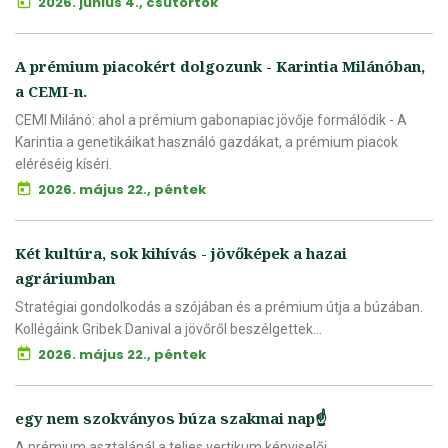
2026. június 4., csütörtök
A prémium piacokért dolgozunk - Karintia Milánóban,
a CEMI-n.
CEMI Milánó: ahol a prémium gabonapiac jövője formálódik - A
Karintia a genetikáikat használó gazdákat, a prémium piacok
eléréséig kíséri.
2026. május 22., péntek
Két kultúra, sok kihívás - jövőképek a hazai
agráriumban
Stratégiai gondolkodás a szójában és a prémium útja a búzában.
Kollégáink Gribek Danival a jövőről beszélgettek...
2026. május 22., péntek
egy nem szokványos búza szakmai nap☝️
A prémium asztalánál a teljes vertikum képviselői