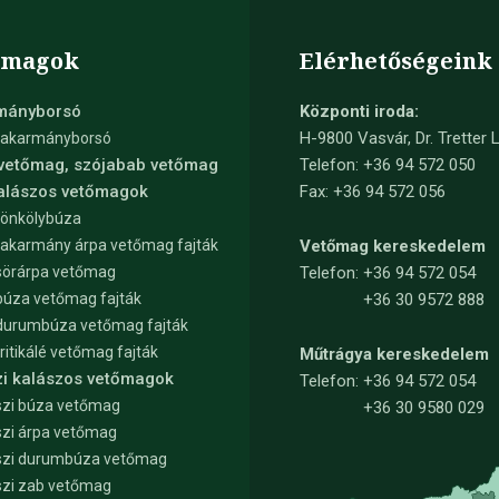
őmagok
Elérhetőségeink
mányborsó
Központi iroda:
H-9800 Vasvár, Dr. Tretter L
takarmányborsó
 vetőmag, szójabab vetőmag
Telefon: +36 94 572 050
kalászos vetőmagok
Fax: +36 94 572 056
tönkölybúza
takarmány árpa vetőmag fajták
Vetőmag kereskedelem
sörárpa vetőmag
Telefon:
+36 94 572 054
búza vetőmag fajták
+36 30 9572 888
durumbúza vetőmag fajták
tritikálé vetőmag fajták
Műtrágya kereskedelem
zi kalászos vetőmagok
Telefon:
+36 94 572 054
zi búza vetőmag
+36 30 9580 029
zi árpa vetőmag
szi durumbúza vetőmag
zi zab vetőmag