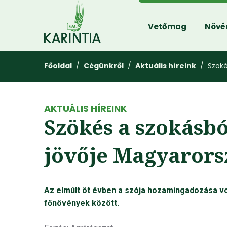
Vetőmag
Növé
Főoldal
/
Cégünkről
/
Aktuális híreink
/ Szökés
AKTUÁLIS HÍREINK
Szökés a szokásból
jövője Magyaror
Az elmúlt öt évben a szója hozamingadozása vo
főnövények között.