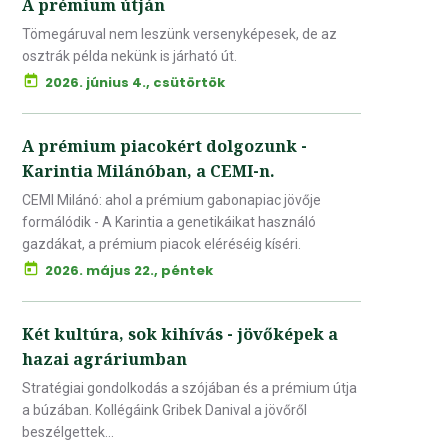
A prémium útján
Tömegáruval nem leszünk versenyképesek, de az
osztrák példa nekünk is járható út.
2026. június 4., csütörtök
A prémium piacokért dolgozunk -
Karintia Milánóban, a CEMI-n.
CEMI Milánó: ahol a prémium gabonapiac jövője
formálódik - A Karintia a genetikáikat használó
gazdákat, a prémium piacok eléréséig kíséri.
2026. május 22., péntek
Két kultúra, sok kihívás - jövőképek a
hazai agráriumban
Stratégiai gondolkodás a szójában és a prémium útja
a búzában. Kollégáink Gribek Danival a jövőről
beszélgettek...