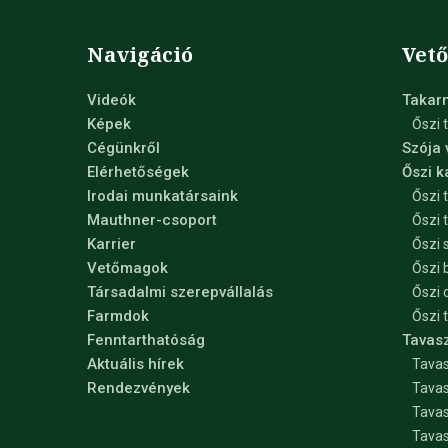
Navigáció
Vet
Videók
Takar
Képek
Őszi 
Cégünkről
Szója
Elérhetőségek
Őszi 
Irodai munkatársaink
Őszi 
Mauthner-csoport
Őszi 
Karrier
Őszi 
Vetőmagok
Őszi 
Társadalmi szerepvállalás
Őszi 
Farmdok
Őszi 
Fenntarthatóság
Tavas
Aktuális hírek
Tavas
Rendezvények
Tavas
Tava
Tavas