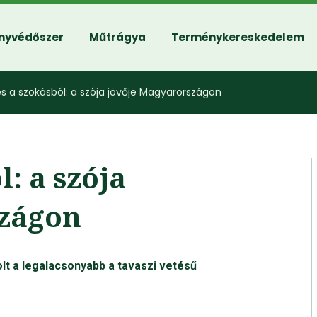
nyvédőszer
Műtrágya
Terménykereskedelem
 a szokásból: a szója jövője Magyarországon
: a szója
szágon
lt a legalacsonyabb a tavaszi vetésű