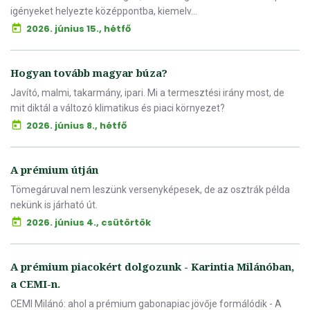
igényeket helyezte középpontba, kiemelv...
2026. június 15., hétfő
Hogyan tovább magyar búza?
Javító, malmi, takarmány, ipari. Mi a termesztési irány most, de
mit diktál a változó klimatikus és piaci környezet?
2026. június 8., hétfő
A prémium útján
Tömegáruval nem leszünk versenyképesek, de az osztrák példa
nekünk is járható út.
2026. június 4., csütörtök
A prémium piacokért dolgozunk - Karintia Milánóban,
a CEMI-n.
CEMI Milánó: ahol a prémium gabonapiac jövője formálódik - A