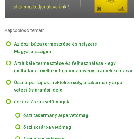
Kapcsolódó témák:
Az őszi búza termesztése és helyzete
Magyarországon
A tritikálé termesztése és felhasználása - egy
méltatlanul mellőzött gabonanövény jövőbeli kilátása
i
Őszi árpa fajták: hektolitersúly, a takarmány árpa
vetési és aratási ideje
őszi kalászos vetőmagok
őszi takarmány árpa vetőmag
őszi sörárpa vetőmag
őszi búza vetőmag