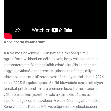
Agroinform webinárium
A Kalászos növények – Fókuszban a minőség című
Agroinform webinárium célja az volt, hogy választ adjon a
gabonatermesztőket leginkább érintő aktuális kérdésekre:
hogyan javítható a megtermelt gabona minősége, milyen
kihívásokat jelent a klímaváltozás, és hogyan alakulhat a 2024-
es és 2025-ös gabonapiac. Az élő közvetítés szakértői olyan
témákat jártak körül, mint a prémium búza termesztése, a
változó piaci környezethez való alkalmazkodás, és az
inputköltségek optimalizálása. A webinárium egyik előadója
Bene Zoltán, a Karintia Kft. vezetője volt, aki előadásában