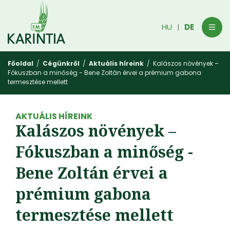
HU
DE
|
Főoldal
/
Cégünkről
/
Aktuális híreink
/ Kalászos növények –
Fókuszban a minőség - Bene Zoltán érvei a prémium gabona
termesztése mellett
AKTUÁLIS HÍREINK
Kalászos növények –
Fókuszban a minőség -
Bene Zoltán érvei a
prémium gabona
termesztése mellett