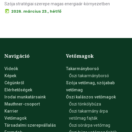
Szója stratégiai szerepe magas energiaár-környezetben
2026. március 23., hétfő
Navigáció
Vetőmagok
Videók
Takarmányborsó
Képek
Őszi takarmányborsó
Cégünkről
Szója vetőmag, szójabab
Elérhetőségek
vetőmag
Irodai munkatársaink
Őszi kalászos vetőmagok
Mauthner-csoport
Őszi tönkölybúza
Karrier
Őszi takarmány árpa
Vetőmagok
vetőmag fajták
Társadalmi szerepvállalás
Őszi sörárpa vetőmag