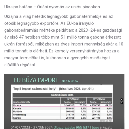
Ukrajna hatása – Óriási nyomás az uniós piacokon
Ukrajna a világ hetedik legnagyobb gabonatermelője és az
ötödik legnagyobb exportőre. Az EU-ba irányuló
gabonabeáramlás mértéke példátlan: a 2023–24-es gazdasági
év első 47 hetében
több mint 5,1 millió tonna gabona érkezett
ukrán forrásból, miközben az éves import mennyiség akár a 10
millió tonnát is elérheti. Ez komoly versenyhátrányba hozza a
magyar termelőket is, különösen a gyengébb minőséget
előállító régiókat.