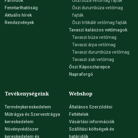
Farmdok
Őszi búza vetőmag fajták
Fenntarthatóság
Őszi durumbúza vetőmag
Aktuális hírek
fajták
Rendezvények
Őszi tritikálé vetőmag fajták
Tavaszi kalászos vetőmagok
Tavaszi búza vetőmag
Tavaszi árpa vetőmag
Tavaszi durumbúza vetőmag
Tavaszi zab vetőmag
Őszi Káposztarepce
Napraforgó
Tevékenységeink
Webshop
Terménykereskedelem
Általános Szerződési
Műtrágya és Szervestrágya
Feltételek
kereskedelem
Vásárlási információk
Növényvédőszer
Szállítási költségek és
kereskedelem és
határidők