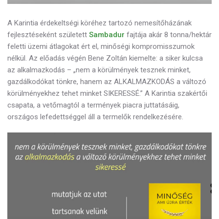
A Karintia érdekeltségi köréhez tartozó nemesítőházának
fejlesztéseként született
Sambadur
fajtája akár 8 tonna/hektár
feletti üzemi átlagokat ért el, minőségi kompromisszumok
nélkül. Az előadás végén Bene Zoltán kiemelte: a siker kulcsa
az alkalmazkodás – „nem a körülmények tesznek minket,
gazdálkodókat tönkre, hanem az ALKALMAZKODÁS a változó
körülményekhez tehet minket SIKERESSÉ.” A Karintia szakértői
csapata, a vetőmagtól a termények piacra juttatásáig,
országos lefedettséggel áll a termelők rendelkezésére.