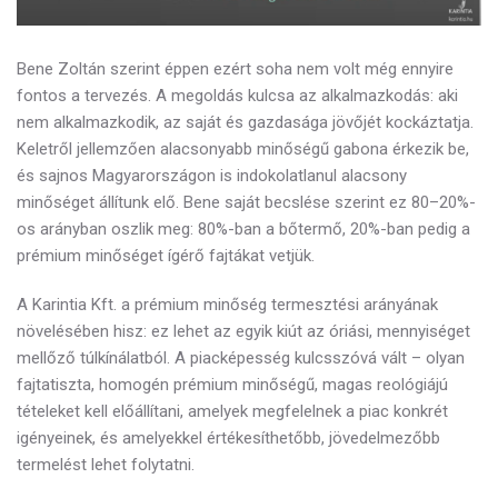
Bene Zoltán szerint éppen ezért soha nem volt még ennyire
fontos a tervezés. A megoldás kulcsa az
alkalmazkodás: aki
nem alkalmazkodik, az saját és gazdasága jövőjét kockáztatja.
Keletről jellemzően alacsonyabb minőségű gabona érkezik be,
és sajnos Magyarországon is indokolatlanul alacsony
minőséget állítunk elő. Bene saját becslése szerint ez 80–20%-
os arányban oszlik meg: 80%-ban a bőtermő, 20%-ban pedig a
prémium minőséget ígérő fajtákat vetjük.
A Karintia Kft. a
prémium minőség termesztési arányának
növelésében hisz: ez lehet az egyik kiút az óriási, mennyiséget
mellőző túlkínálatból. A piacképesség kulcsszóvá vált – olyan
fajtatiszta, homogén prémium minőségű, magas reológiájú
tételeket kell előállítani, amelyek megfelelnek a piac konkrét
igényeinek, és amelyekkel értékesíthetőbb, jövedelmezőbb
termelést lehet folytatni.