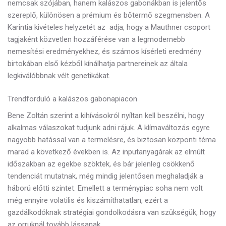
nemcsak szójában, hanem kalászos gabonákban is jelentős
szereplő, különösen a
prémium és bőtermő szegmensben. A
Karintia kivételes helyzetét az adja, hogy a Mauthner csoport
tagjaként közvetlen hozzáférése van a legmodernebb
nemesítési eredményekhez, és számos kísérleti eredmény
birtokában első kézből kínálhatja partnereinek az általa
legkiválóbbnak vélt genetikákat.
Trendforduló a kalászos gabonapiacon
Bene Zoltán szerint a
kihívásokról nyíltan kell beszélni, hogy
alkalmas válaszokat tudjunk adni rájuk. A klímaváltozás egyre
nagyobb hatással van a termelésre, és biztosan központi téma
marad a következő években is. Az inputanyagárak az elmúlt
időszakban az egekbe szöktek, és bár jelenleg csökkenő
tendenciát mutatnak, még mindig jelentősen meghaladják a
háború előtti szintet. Emellett a terménypiac soha nem volt
még ennyire volatilis és kiszámíthatatlan, ezért a
gazdálkodóknak stratégiai gondolkodásra van szükségük, hogy
az orruknál tovább lássanak.