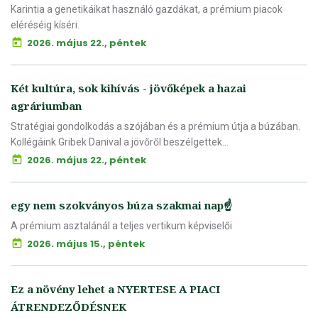
Karintia a genetikáikat használó gazdákat, a prémium piacok
eléréséig kíséri.
2026. május 22., péntek
Két kultúra, sok kihívás - jövőképek a hazai
agráriumban
Stratégiai gondolkodás a szójában és a prémium útja a búzában.
Kollégáink Gribek Danival a jövőről beszélgettek...
2026. május 22., péntek
egy nem szokványos búza szakmai nap☝️
A prémium asztalánál a teljes vertikum képviselői
2026. május 15., péntek
Ez a növény lehet a NYERTESE A PIACI
ÁTRENDEZŐDÉSNEK