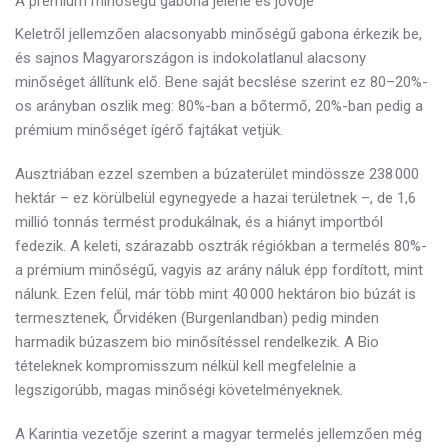
A prémium minőségű gabona jelene és jövője
Keletről jellemzően
alacsonyabb minőségű gabona érkezik be,
és sajnos Magyarországon is indokolatlanul alacsony
minőséget állítunk elő. Bene saját becslése szerint ez 80–20%-
os arányban oszlik meg: 80%-ban a bőtermő, 20%-ban pedig a
prémium minőséget ígérő fajtákat vetjük.
Ausztriában ezzel szemben a búzaterület mindössze 238 000
hektár – ez körülbelül egynegyede a hazai területnek –, de 1,6
millió tonnás termést produkálnak, és a hiányt importból
fedezik. A keleti, szárazabb osztrák régiókban a termelés
80%-
a prémium minőségű, vagyis az arány náluk épp fordított, mint
nálunk. Ezen felül, már több mint 40 000 hektáron bio búzát is
termesztenek, Őrvidéken (Burgenlandban) pedig minden
harmadik búzaszem bio minősítéssel rendelkezik. A Bio
tételeknek kompromisszum nélkül kell megfelelnie a
legszigorúbb, magas minőségi követelményeknek.
A Karintia vezetője szerint a magyar termelés jellemzően még