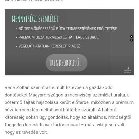
Bene Zoltán szerint az elmúlt tíz évben a gazdálkodói
döntéseket Magyarországon a mennyiségi szemlélet uralta: a
bőtermő fajták hajszolása került előtérbe, miközben a
prémium
búzatermesztés méltatlanul háttérbe szorult. A háború
kitöréséig sokan úgy gondolták, hogy az általános, minőségtől
független keresleti piac tartós marad – mára világossá vált,
hogy ez tévedés volt.