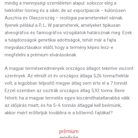
mindig a
mennyiségi szemléleten alapul: sokszor elég a
hektoliter-tömeg és a sikér, de az exportpiacok – különösen
Ausztria és Olaszország – reológiai paramétereket várnak.
Ilyenek például a P, L, W paraméterek, amelyeket tipikusan
alveográfos és farinográfos vizsgálatok határoznak meg. Ezek
a tulajdonságok genetikai adottságok, tehát már a fajta
megválasztásakor eldől, hogy a termény képes lesz-e
megfelelni a prémium elvárásoknak.
A magyar terméseredmények országos átlagot tekintve viszont
szerények. Az elmúlt öt év országos átlaga 5,26 tonna/hektár
volt, a legjobban teljesítő megyei átlag sem érte el a 7 tonnát.
Ezzel szemben az osztrák országos átlag 5,92 tonna. Bene
felveti: ha a magyar termelés egyre kiszámíthatatlanabbá válik
az időjárás miatt, és ha 5–6 tonnás átlaggal kell beérnünk,
akkor miért erőltetjük továbbra is a bőtermő fajtákat?