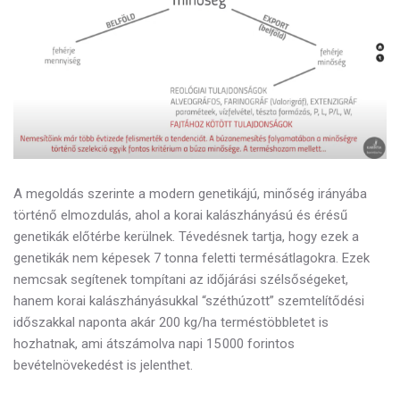
A megoldás szerinte a modern genetikájú,
minőség irányába
történő elmozdulás, ahol a korai kalászhányású és érésű
genetikák előtérbe kerülnek. Tévedésnek tartja, hogy ezek a
genetikák nem képesek 7 tonna feletti termésátlagokra. Ezek
nemcsak segítenek tompítani az időjárási szélsőségeket,
hanem korai kalászhányásukkal “széthúzott” szemtelítődési
időszakkal naponta akár 200 kg/ha terméstöbbletet is
hozhatnak, ami átszámolva napi 15 000 forintos
bevételnövekedést is jelenthet.