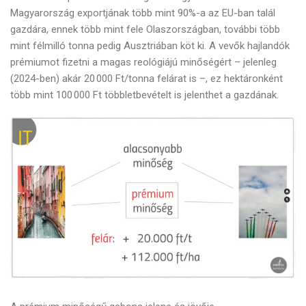
Magyarország exportjának több mint 90%-a az EU-ban talál
gazdára, ennek több mint fele Olaszországban, további több
mint félmilló tonna pedig Ausztriában köt ki. A vevők hajlandók
prémiumot fizetni a magas reológiájú minőségért – jelenleg
(2024-ben) akár 20 000 Ft/tonna felárat is –, ez hektáronként
több mint 100 000 Ft többletbevételt is jelenthet a gazdának.